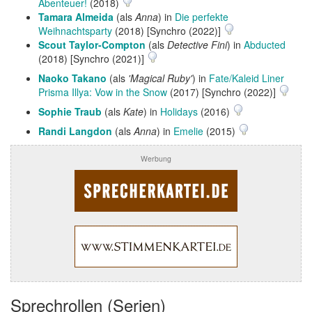
Abenteuer!
(2018)
Tamara Almeida
(als
Anna
) in
Die perfekte
Weihnachtsparty
(2018) [Synchro (2022)]
Scout Taylor-Compton
(als
Detective Fini
) in
Abducted
(2018) [Synchro (2021)]
Naoko Takano
(als
'Magical Ruby'
) in
Fate/Kaleid Liner
Prisma Illya: Vow in the Snow
(2017) [Synchro (2022)]
Sophie Traub
(als
Kate
) in
Holidays
(2016)
Randi Langdon
(als
Anna
) in
Emelie
(2015)
Werbung
Sprechrollen (Serien)