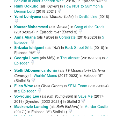
Schleim in einer anderen Welt
(2018-) in Episode
"03"
Rumi Ookubo
(als
'Sylvie'
) in
How NOT to Summon a
Demon Lord
(2018-2021)
Yumi Uchiyama
(als
'Miwako Toda'
) in
Devils' Line
(2018)
Kausar Mohammed
(als
'Amina'
) in
Craig of the Creek
(2018-2024) in Episode
"94"
(Staffel 3)
Anna Akana
(als
Paige
) in
Corporate
(2018-2020) in
5
Episoden
Shizuka Ishigami
(als
'Yui'
) in
Back Street Girls
(2018) in
Episode
"02"
Georgia Lowe
(als
Milly
) in
The Alienist
(2018-2020) in
7
Episoden
Steffi DiDomenicantonio
(als
TV-Moderatorin Carlena
Conway
) in
Workin' Moms
(2017-2023) in Episode
"8"
(Staffel 5)
Ellen Wroe
(als
Olivia Green
) in
SEAL Team
(2017-2024)
in
2 Episoden
So-young Lee
(als
Kim Young-sun
) in
Save Me
(2017-
2019) [Synchro (2022-2023)] in Staffel 2
Mackenzie Lansing
(als
Beth Bickford
) in
Murder Castle
(2017-) in Episode
"2"
(Staffel 1)