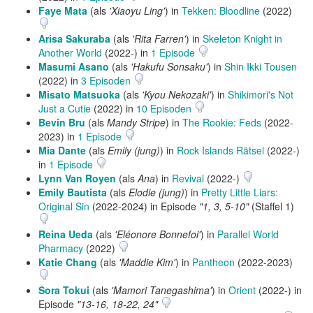
Faye Mata
(als
'Xiaoyu Ling'
) in
Tekken: Bloodline
(2022)
Arisa Sakuraba
(als
'Rita Farren'
) in
Skeleton Knight in
Another World
(2022-) in
1 Episode
Masumi Asano
(als
'Hakufu Sonsaku'
) in
Shin Ikki Tousen
(2022) in
3 Episoden
Misato Matsuoka
(als
'Kyou Nekozaki'
) in
Shikimori's Not
Just a Cutie
(2022) in
10 Episoden
Bevin Bru
(als
Mandy Stripe
) in
The Rookie: Feds
(2022-
2023) in
1 Episode
Mia Dante
(als
Emily (jung)
) in
Rock Islands Rätsel
(2022-)
in
1 Episode
Lynn Van Royen
(als
Ana
) in
Revival
(2022-)
Emily Bautista
(als
Elodie (jung)
) in
Pretty Little Liars:
Original Sin
(2022-2024) in Episode
"1, 3, 5-10"
(Staffel 1)
Reina Ueda
(als
'Eléonore Bonnefoi'
) in
Parallel World
Pharmacy
(2022)
Katie Chang
(als
'Maddie Kim'
) in
Pantheon
(2022-2023)
Sora Tokui
(als
'Mamori Tanegashima'
) in
Orient
(2022-) in
Episode
"13-16, 18-22, 24"