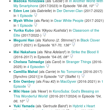
Madoka Yonezawa
(als
'Cecile'
) in
In Another World With
My Smartphone
(2017/2023) in Episode
"06-08, 10"
Eden Lee
(als
Gabrielle
) in
Der Denver-Clan
(2017-2022)
in
1 Episode
Myah White
(als
Paris
) in
Dear White People
(2017-2021)
in
1 Episode
Yurika Kubo
(als
'Kikyou Kushida'
) in
Classroom of the
Elite
(2017/2022-)
Megumi Han
(als
'Kahono (2. Stimme)'
) in
Black Clover
(2017-2021) in Episode
"67-70, 136"
Mai Nakahara
(als
'Nina Adelard'
) in
Strike the Blood II
(2016-2017) in Episode
"04-05, 08"
Chelsea Talmadge
(als
Carol
) in
Stranger Things
(2016-
2025) in
4 Episoden
Camillia Mahal
(als
Carrie
) in
No Tomorrow
(2016-2017)
[Synchro (2021)] in Episode
"12"
(Staffel 1)
Erin Ownbey
(als
Frau #2
) in
MacGyver
(2016-2021) in
1
Episode
Miki Hase
(als
'Hexe'
) in
KonoSuba: God's Blessing on
This Wonderful World!
(2016-2017/2024) in Episode
"04,
06, 10"
Yuki Yamada
(als
'Gertrude Baird'
) in
Hybrid x Heart