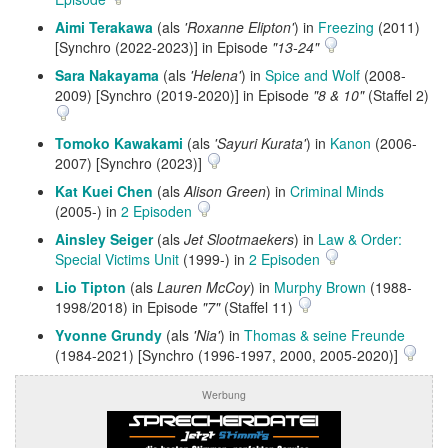
Aimi Terakawa
(als
'Roxanne Elipton'
) in
Freezing
(2011)
[Synchro (2022-2023)] in Episode
"13-24"
Sara Nakayama
(als
'Helena'
) in
Spice and Wolf
(2008-
2009) [Synchro (2019-2020)] in Episode
"8 & 10"
(Staffel 2)
Tomoko Kawakami
(als
'Sayuri Kurata'
) in
Kanon
(2006-
2007) [Synchro (2023)]
Kat Kuei Chen
(als
Alison Green
) in
Criminal Minds
(2005-) in
2 Episoden
Ainsley Seiger
(als
Jet Slootmaekers
) in
Law & Order:
Special Victims Unit
(1999-) in
2 Episoden
Lio Tipton
(als
Lauren McCoy
) in
Murphy Brown
(1988-
1998/2018) in Episode
"7"
(Staffel 11)
Yvonne Grundy
(als
'Nia'
) in
Thomas & seine Freunde
(1984-2021) [Synchro (1996-1997, 2000, 2005-2020)]
Werbung