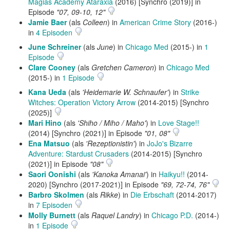
Magias Academy Ataraxia
(2016) [Synchro (2019)] in
Episode
"07, 09-10, 12"
Jamie Baer
(als
Colleen
) in
American Crime Story
(2016-)
in
4 Episoden
June Schreiner
(als
June
) in
Chicago Med
(2015-) in
1
Episode
Clare Cooney
(als
Gretchen Cameron
) in
Chicago Med
(2015-) in
1 Episode
Kana Ueda
(als
'Heidemarie W. Schnaufer'
) in
Strike
Witches: Operation Victory Arrow
(2014-2015) [Synchro
(2025)]
Mari Hino
(als
'Shiho / Miho / Maho'
) in
Love Stage!!
(2014) [Synchro (2021)] in Episode
"01, 08"
Ena Matsuo
(als
'Rezeptionistin'
) in
JoJo's Bizarre
Adventure: Stardust Crusaders
(2014-2015) [Synchro
(2021)] in Episode
"08"
Saori Oonishi
(als
'Kanoka Amanai'
) in
Haikyu!!
(2014-
2020) [Synchro (2017-2021)] in Episode
"69, 72-74, 76"
Barbro Skolmen
(als
Rikke
) in
Die Erbschaft
(2014-2017)
in
7 Episoden
Molly Burnett
(als
Raquel Landry
) in
Chicago P.D.
(2014-)
in
1 Episode