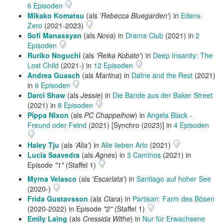
6 Episoden
Mikako Komatsu
(als
'Rebecca Bluegarden'
) in
Edens
Zero
(2021-2023)
Sofi Manassyan
(als
Nova
) in
Drama Club
(2021) in
2
Episoden
Ruriko Noguchi
(als
'Reika Kobato'
) in
Deep Insanity: The
Lost Child
(2021-) in
12 Episoden
Andrea Guasch
(als
Martina
) in
Dafne and the Rest
(2021)
in
6 Episoden
Darci Shaw
(als
Jessie
) in
Die Bande aus der Baker Street
(2021) in
8 Episoden
Pippa Nixon
(als
PC Chappelhow
) in
Angela Black -
Freund oder Feind
(2021) [Synchro (2023)] in
4 Episoden
Haley Tju
(als
'Alia'
) in
Alle lieben Arlo
(2021)
Lucia Saavedra
(als
Agnes
) in
3 Caminos
(2021) in
Episode
"1"
(Staffel 1)
Myrna Velasco
(als
'Escarlata'
) in
Santiago auf hoher See
(2020-)
Frida Gustavsson
(als
Clara
) in
Partisan: Farm des Bösen
(2020-2022) in Episode
"2"
(Staffel 1)
Emily Laing
(als
Cressida Withe
) in
Nur für Erwachsene