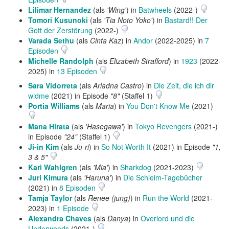
Lilimar Hernandez
(als
'Wing'
) in
Batwheels
(2022-)
Tomori Kusunoki
(als
'Tia Noto Yoko'
) in
Bastard!! Der
Gott der Zerstörung
(2022-)
Varada Sethu
(als
Cinta Kaz
) in
Andor
(2022-2025) in
7
Episoden
Michelle Randolph
(als
Elizabeth Strafford
) in
1923
(2022-
2025) in
13 Episoden
Sara Vidorreta
(als
Ariadna Castro
) in
Die Zeit, die ich dir
widme
(2021) in Episode
"8"
(Staffel 1)
Portia Williams
(als
Maria
) in
You Don't Know Me
(2021)
Mana Hirata
(als
'Hasegawa'
) in
Tokyo Revengers
(2021-)
in Episode
"24"
(Staffel 1)
Ji-in Kim
(als
Ju-ri
) in
So Not Worth It
(2021) in Episode
"1,
3 & 5"
Kari Wahlgren
(als
'Mia'
) in
Sharkdog
(2021-2023)
Juri Kimura
(als
'Haruna'
) in
Die Schleim-Tagebücher
(2021) in
8 Episoden
Tamja Taylor
(als
Renee (jung)
) in
Run the World
(2021-
2023) in
1 Episode
Alexandra Chaves
(als
Danya
) in
Overlord und die
Underwoods
(2021-)