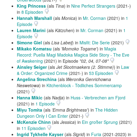
King Princess
(als
Tina
) in
Nine Perfect Strangers
(2021-)
in
8 Episoden
Hannah Marshall
(als
Monica
) in
Mr. Corman
(2021) in
1
Episode
Lauren Marini
(als
Kätzchen
) in
Mr. Corman
(2021) in
1
Episode
Simone Giel
(als
Lisa Labeij
) in
Misfit: Die Serie
(2021)
Mikako Komatsu
(als
'Momoko Togame'
) in
Magia
Record: Puella Magi Madoka Magica Side Story - The Eve
of Awakening
(2021) in Episode
"02, 04, 07-08"
Ainsley Seiger
(als
Jet Slootmaekers (2. Stimme)
) in
Law
& Order: Organized Crime
(2021-) in
53 Episoden
Angelina Strechina
(als
Weronika Genrichowna
Neswetowa
) in
Kitchenblock - Tödliches Sommercamp
(2021)
Hanna Mikic
(als
Nadja
) in
Huss - Verbrechen am Fjord
(2021) in
1 Episode
Miyu Tomita
(als
'Emma Brightness'
) in
The Hidden
Dungeon Only I Can Enter
(2021-)
McKenzie Chinn
(als
Jessica
) in
Ein großer Sprung
(2021)
in
11 Episoden
Ingrid Tykhelle Kayser
(als
Sigrid
) in
Furia
(2021-2023) in