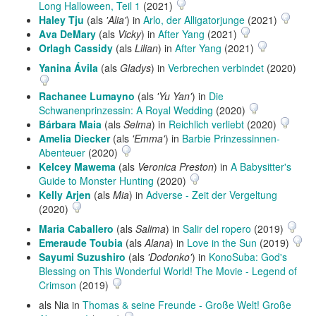
Long Halloween, Teil 1
(2021)
Haley Tju
(als
'Alia'
) in
Arlo, der Alligatorjunge
(2021)
Ava DeMary
(als
Vicky
) in
After Yang
(2021)
Orlagh Cassidy
(als
Lilian
) in
After Yang
(2021)
Yanina Ávila
(als
Gladys
) in
Verbrechen verbindet
(2020)
Rachanee Lumayno
(als
'Yu Yan'
) in
Die
Schwanenprinzessin: A Royal Wedding
(2020)
Bárbara Maia
(als
Selma
) in
Reichlich verliebt
(2020)
Amelia Diecker
(als
'Emma'
) in
Barbie Prinzessinnen-
Abenteuer
(2020)
Kelcey Mawema
(als
Veronica Preston
) in
A Babysitter's
Guide to Monster Hunting
(2020)
Kelly Arjen
(als
Mia
) in
Adverse - Zeit der Vergeltung
(2020)
Maria Caballero
(als
Salima
) in
Salir del ropero
(2019)
Emeraude Toubia
(als
Alana
) in
Love in the Sun
(2019)
Sayumi Suzushiro
(als
'Dodonko'
) in
KonoSuba: God's
Blessing on This Wonderful World! The Movie - Legend of
Crimson
(2019)
als Nia in
Thomas & seine Freunde - Große Welt! Große