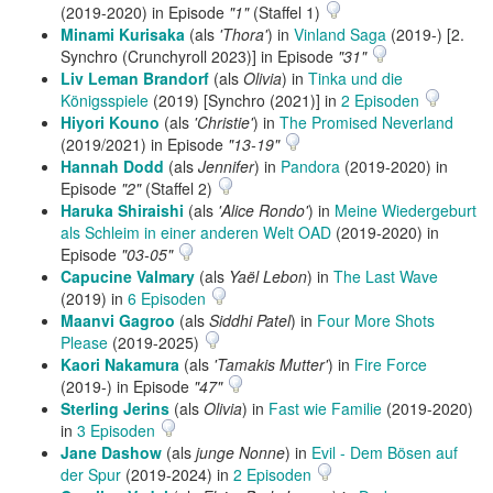
(2019-2020) in Episode
"1"
(Staffel 1)
Minami Kurisaka
(als
'Thora'
) in
Vinland Saga
(2019-) [2.
Synchro (Crunchyroll 2023)] in Episode
"31"
Liv Leman Brandorf
(als
Olivia
) in
Tinka und die
Königsspiele
(2019) [Synchro (2021)] in
2 Episoden
Hiyori Kouno
(als
'Christie'
) in
The Promised Neverland
(2019/2021) in Episode
"13-19"
Hannah Dodd
(als
Jennifer
) in
Pandora
(2019-2020) in
Episode
"2"
(Staffel 2)
Haruka Shiraishi
(als
'Alice Rondo'
) in
Meine Wiedergeburt
als Schleim in einer anderen Welt OAD
(2019-2020) in
Episode
"03-05"
Capucine Valmary
(als
Yaël Lebon
) in
The Last Wave
(2019) in
6 Episoden
Maanvi Gagroo
(als
Siddhi Patel
) in
Four More Shots
Please
(2019-2025)
Kaori Nakamura
(als
'Tamakis Mutter'
) in
Fire Force
(2019-) in Episode
"47"
Sterling Jerins
(als
Olivia
) in
Fast wie Familie
(2019-2020)
in
3 Episoden
Jane Dashow
(als
junge Nonne
) in
Evil - Dem Bösen auf
der Spur
(2019-2024) in
2 Episoden