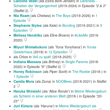
Caroline Vedel
(als
Elvira Bork Jensen
) in
Darkness -
Schatten der Vergangenheit
(2019-2024) in Episode
"2 & 3"
(Staffel 2)
Nia Roam
(als
Chelsea
) in
The Boys
(2019-2026) in
1
Episode
Stephanie Styles
(als
Kate
) in
Bonding
(2019-2021) in
5
Episoden
Melissa Hendrikx
(als
Eline Broers
) in
#LikeMe
(2019-
2020)
Miyuri Shimabukuro
(als
'Yuna Yunohana'
) in
Yunas
Geisterhaus
(2018) in
12 Episoden
als Chloe in
Voll zu spät!
(2018-2025)
Indiana Massara
(als
Britney
) in
Single Parents
(2018-
2020) in Episode
"6"
(Staffel 2)
Honey Robinson
(als
Piper Scott
) in
The Rookie
(2018-) in
1 Episode
Camila Mora
(als
Duna
) in
NOOBees
(2018-2021) in Staffel
2
Haruka Shiraishi
(als
'Alice Rondo'
) in
Meine Wiedergeburt
als Schleim in einer anderen Welt
(2018-) in Episode
"20-
23"
Juri Kimura
(als
'Haruna'
) in
Meine Wiedergeburt als