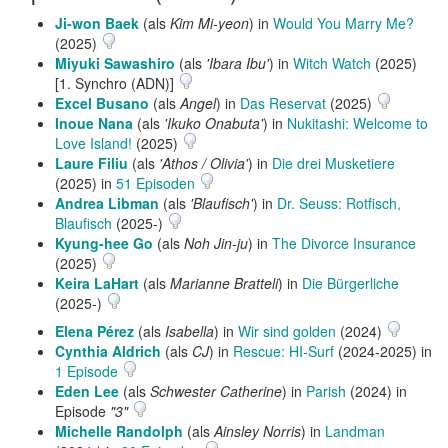
Ji-won Baek
(als
Kim Mi-yeon
) in
Would You Marry Me?
(2025)
Miyuki Sawashiro
(als
'Ibara Ibu'
) in
Witch Watch
(2025)
[1. Synchro (ADN)]
Excel Busano
(als
Angel
) in
Das Reservat
(2025)
Inoue Nana
(als
'Ikuko Onabuta'
) in
Nukitashi: Welcome to
Love Island!
(2025)
Laure Filiu
(als
'Athos / Olivia'
) in
Die drei Musketiere
(2025) in
51 Episoden
Andrea Libman
(als
'Blaufisch'
) in
Dr. Seuss: Rotfisch,
Blaufisch
(2025-)
Kyung-hee Go
(als
Noh Jin-ju
) in
The Divorce Insurance
(2025)
Keira LaHart
(als
Marianne Bratteli
) in
Die Bürgerliche
(2025-)
Elena Pérez
(als
Isabella
) in
Wir sind golden
(2024)
Cynthia Aldrich
(als
CJ
) in
Rescue: HI-Surf
(2024-2025) in
1 Episode
Eden Lee
(als
Schwester Catherine
) in
Parish
(2024) in
Episode
"3"
Michelle Randolph
(als
Ainsley Norris
) in
Landman