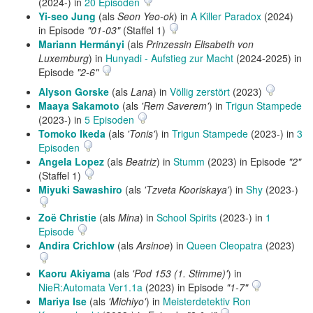
(2024-) in
20 Episoden
Yi-seo Jung
(als
Seon Yeo-ok
) in
A Killer Paradox
(2024)
in Episode
"01-03"
(Staffel 1)
Mariann Hermányi
(als
Prinzessin Elisabeth von
Luxemburg
) in
Hunyadi - Aufstieg zur Macht
(2024-2025) in
Episode
"2-6"
Alyson Gorske
(als
Lana
) in
Völlig zerstört
(2023)
Maaya Sakamoto
(als
'Rem Saverem'
) in
Trigun Stampede
(2023-) in
5 Episoden
Tomoko Ikeda
(als
'Tonis'
) in
Trigun Stampede
(2023-) in
3
Episoden
Angela Lopez
(als
Beatriz
) in
Stumm
(2023) in Episode
"2"
(Staffel 1)
Miyuki Sawashiro
(als
'Tzveta Kooriskaya'
) in
Shy
(2023-)
Zoë Christie
(als
Mina
) in
School Spirits
(2023-) in
1
Episode
Andira Crichlow
(als
Arsinoe
) in
Queen Cleopatra
(2023)
Kaoru Akiyama
(als
'Pod 153 (1. Stimme)'
) in
NieR:Automata Ver1.1a
(2023) in Episode
"1-7"
Mariya Ise
(als
'Michiyo'
) in
Meisterdetektiv Ron