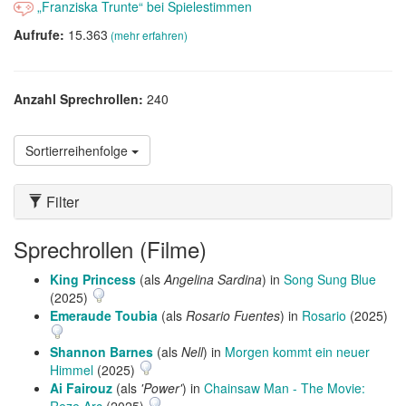
„Franziska Trunte“ bei Spielestimmen
Aufrufe:
15.363
(mehr erfahren)
Anzahl Sprechrollen:
240
Sortierreihenfolge
Filter
Sprechrollen (Filme)
King Princess
(als
Angelina Sardina
) in
Song Sung Blue
(2025)
Emeraude Toubia
(als
Rosario Fuentes
) in
Rosario
(2025)
Shannon Barnes
(als
Nell
) in
Morgen kommt ein neuer
Himmel
(2025)
Ai Fairouz
(als
'Power'
) in
Chainsaw Man - The Movie:
Reze Arc
(2025)