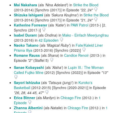
Mai Nakahara
(als
'Nina Adelard'
) in
Strike the Blood
(2013-2014) [Synchro (2017)] in Episode
"22, 24"
Shizuka Ishigami
(als
'Sakura Koujima'
) in
Strike the Blood
(2013-2014) [Synchro (2017)] in Episode
"21, 24"
Katherine Forrester
(als
'Katie'
) in
PAW Patrol
(2013-) [2.
Synchro (2017-)]
Isabel Durant
(als
Ondina
) in
Mako - Einfach Meerjungfrau
(2013-2016) in
42 Episoden
Naoko Takano
(als
'Magical Ruby'
) in
Fate/Kaleid Liner
Prisma Illya
(2013-2016) [Synchro (2022)]
Romane Rauss
(als
Shana
) in
Candice Renoir
(2013-) in
Episode
"2"
(Staffel 5)
Sanae Kobayashi
(als
'Aisha'
) in
Lupin III.: The Woman
Called Fujiko Mine
(2012) [Synchro (2022)] in Episode
"13"
Sayori Ishizuka
(als
'Tatsuya (jung)'
) in
Kuroko's
Basketball
(2012-2015) [Synchro (2020-2021)] in Episode
"26, 28, 44-45, 47"
Erica Bittner
(als
Marilyn
) in
Chicago Fire
(2012-) in
1
Episode
Zhanna Albertini
(als
Natalie
) in
Chicago Fire
(2012-) in
1
Episode