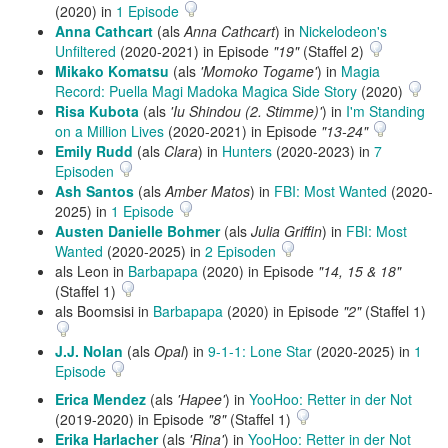
(2020) in
1 Episode
Anna Cathcart
(als
Anna Cathcart
) in
Nickelodeon's
Unfiltered
(2020-2021) in Episode
"19"
(Staffel 2)
Mikako Komatsu
(als
'Momoko Togame'
) in
Magia
Record: Puella Magi Madoka Magica Side Story
(2020)
Risa Kubota
(als
'Iu Shindou (2. Stimme)'
) in
I'm Standing
on a Million Lives
(2020-2021) in Episode
"13-24"
Emily Rudd
(als
Clara
) in
Hunters
(2020-2023) in
7
Episoden
Ash Santos
(als
Amber Matos
) in
FBI: Most Wanted
(2020-
2025) in
1 Episode
Austen Danielle Bohmer
(als
Julia Griffin
) in
FBI: Most
Wanted
(2020-2025) in
2 Episoden
als Leon in
Barbapapa
(2020) in Episode
"14, 15 & 18"
(Staffel 1)
als Boomsisi in
Barbapapa
(2020) in Episode
"2"
(Staffel 1)
J.J. Nolan
(als
Opal
) in
9-1-1: Lone Star
(2020-2025) in
1
Episode
Erica Mendez
(als
'Hapee'
) in
YooHoo: Retter in der Not
(2019-2020) in Episode
"8"
(Staffel 1)
Erika Harlacher
(als
'Rina'
) in
YooHoo: Retter in der Not