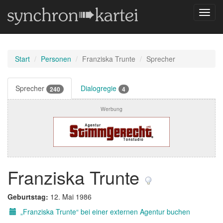
Navig
umsch
Start
Personen
Franziska Trunte
Sprecher
Sprecher
Dialogregie
240
4
Werbung
Franziska Trunte
Geburtstag:
12. Mai 1986
„Franziska Trunte“ bei einer externen Agentur buchen