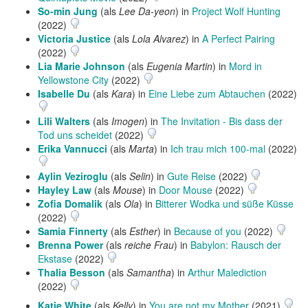
So-min Jung
(als
Lee Da-yeon
) in
Project Wolf Hunting
(2022)
Victoria Justice
(als
Lola Alvarez
) in
A Perfect Pairing
(2022)
Lia Marie Johnson
(als
Eugenia Martin
) in
Mord in
Yellowstone City
(2022)
Isabelle Du
(als
Kara
) in
Eine Liebe zum Abtauchen
(2022)
Lili Walters
(als
Imogen
) in
The Invitation - Bis dass der
Tod uns scheidet
(2022)
Erika Vannucci
(als
Marta
) in
Ich trau mich 100-mal
(2022)
Aylin Veziroglu
(als
Selin
) in
Gute Reise
(2022)
Hayley Law
(als
Mouse
) in
Door Mouse
(2022)
Zofia Domalik
(als
Ola
) in
Bitterer Wodka und süße Küsse
(2022)
Samia Finnerty
(als
Esther
) in
Because of you
(2022)
Brenna Power
(als
reiche Frau
) in
Babylon: Rausch der
Ekstase
(2022)
Thalia Besson
(als
Samantha
) in
Arthur Malediction
(2022)
Katie White
(als
Kelly
) in
You are not my Mother
(2021)