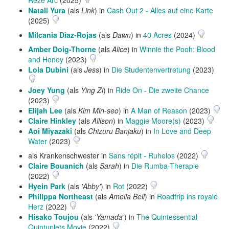
Natali Yura
(als
Link
) in
Cash Out 2 - Alles auf eine Karte
(2025)
Milcania Diaz-Rojas
(als
Dawn
) in
40 Acres
(2024)
Amber Doig-Thorne
(als
Alice
) in
Winnie the Pooh: Blood
and Honey
(2023)
Lola Dubini
(als
Jess
) in
Die Studentenvertretung
(2023)
Joey Yung
(als
Ying Zi
) in
Ride On - Die zweite Chance
(2023)
Elijah Lee
(als
Kim Min-seo
) in
A Man of Reason
(2023)
Claire Hinkley
(als
Allison
) in
Maggie Moore(s)
(2023)
Aoi Miyazaki
(als
Chizuru Banjaku
) in
In Love and Deep
Water
(2023)
als Krankenschwester in
Sans répit - Ruhelos
(2022)
Claire Bouanich
(als
Sarah
) in
Die Rumba-Therapie
(2022)
Hyein Park
(als
'Abby'
) in
Rot
(2022)
Philippa Northeast
(als
Amelia Bell
) in
Roadtrip ins royale
Herz
(2022)
Hisako Toujou
(als
'Yamada'
) in
The Quintessential
Quintuplets Movie
(2022)