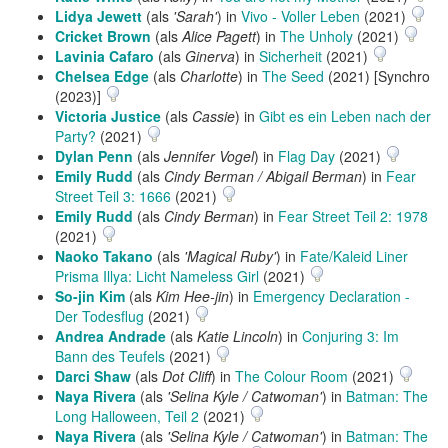
Lidya Jewett
(als
'Sarah'
) in
Vivo - Voller Leben
(2021)
Cricket Brown
(als
Alice Pagett
) in
The Unholy
(2021)
Lavinia Cafaro
(als
Ginerva
) in
Sicherheit
(2021)
Chelsea Edge
(als
Charlotte
) in
The Seed
(2021) [Synchro
(2023)]
Victoria Justice
(als
Cassie
) in
Gibt es ein Leben nach der
Party?
(2021)
Dylan Penn
(als
Jennifer Vogel
) in
Flag Day
(2021)
Emily Rudd
(als
Cindy Berman / Abigail Berman
) in
Fear
Street Teil 3: 1666
(2021)
Emily Rudd
(als
Cindy Berman
) in
Fear Street Teil 2: 1978
(2021)
Naoko Takano
(als
'Magical Ruby'
) in
Fate/Kaleid Liner
Prisma Illya: Licht Nameless Girl
(2021)
So-jin Kim
(als
Kim Hee-jin
) in
Emergency Declaration -
Der Todesflug
(2021)
Andrea Andrade
(als
Katie Lincoln
) in
Conjuring 3: Im
Bann des Teufels
(2021)
Darci Shaw
(als
Dot Cliff
) in
The Colour Room
(2021)
Naya Rivera
(als
'Selina Kyle / Catwoman'
) in
Batman: The
Long Halloween, Teil 2
(2021)
Naya Rivera
(als
'Selina Kyle / Catwoman'
) in
Batman: The