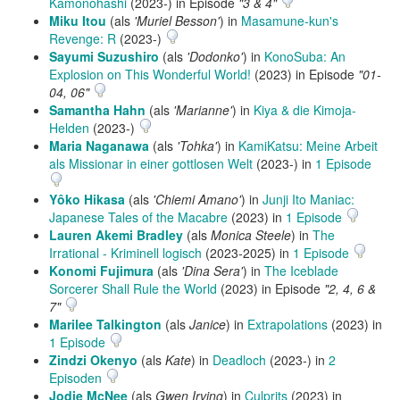
Kamonohashi
(2023-) in Episode
"3 & 4"
Miku Itou
(als
'Muriel Besson'
) in
Masamune-kun's
Revenge: R
(2023-)
Sayumi Suzushiro
(als
'Dodonko'
) in
KonoSuba: An
Explosion on This Wonderful World!
(2023) in Episode
"01-
04, 06"
Samantha Hahn
(als
'Marianne'
) in
Kiya & die Kimoja-
Helden
(2023-)
Maria Naganawa
(als
'Tohka'
) in
KamiKatsu: Meine Arbeit
als Missionar in einer gottlosen Welt
(2023-) in
1 Episode
Yôko Hikasa
(als
'Chiemi Amano'
) in
Junji Ito Maniac:
Japanese Tales of the Macabre
(2023) in
1 Episode
Lauren Akemi Bradley
(als
Monica Steele
) in
The
Irrational - Kriminell logisch
(2023-2025) in
1 Episode
Konomi Fujimura
(als
'Dina Sera'
) in
The Iceblade
Sorcerer Shall Rule the World
(2023) in Episode
"2, 4, 6 &
7"
Marilee Talkington
(als
Janice
) in
Extrapolations
(2023) in
1 Episode
Zindzi Okenyo
(als
Kate
) in
Deadloch
(2023-) in
2
Episoden
Jodie McNee
(als
Gwen Irving
) in
Culprits
(2023) in