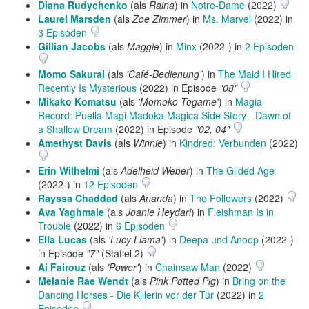
Diana Rudychenko
(als
Raina
) in
Notre-Dame
(2022)
Laurel Marsden
(als
Zoe Zimmer
) in
Ms. Marvel
(2022) in
3 Episoden
Gillian Jacobs
(als
Maggie
) in
Minx
(2022-) in
2 Episoden
Momo Sakurai
(als
'Café-Bedienung'
) in
The Maid I Hired
Recently Is Mysterious
(2022) in Episode
"08"
Mikako Komatsu
(als
'Momoko Togame'
) in
Magia
Record: Puella Magi Madoka Magica Side Story - Dawn of
a Shallow Dream
(2022) in Episode
"02, 04"
Amethyst Davis
(als
Winnie
) in
Kindred: Verbunden
(2022)
Erin Wilhelmi
(als
Adelheid Weber
) in
The Gilded Age
(2022-) in
12 Episoden
Rayssa Chaddad
(als
Ananda
) in
The Followers
(2022)
Ava Yaghmaie
(als
Joanie Heydari
) in
Fleishman Is in
Trouble
(2022) in
6 Episoden
Ella Lucas
(als
'Lucy Llama'
) in
Deepa und Anoop
(2022-)
in Episode
"7"
(Staffel 2)
Ai Fairouz
(als
'Power'
) in
Chainsaw Man
(2022)
Melanie Rae Wendt
(als
Pink Potted Pig
) in
Bring on the
Dancing Horses - Die Killerin vor der Tür
(2022) in
2
Episoden