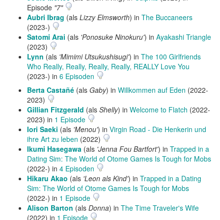
Episode
"7"
Aubri Ibrag
(als
Lizzy Elmsworth
) in
The Buccaneers
(2023-)
Satomi Arai
(als
'Ponosuke Ninokuru'
) in
Ayakashi Triangle
(2023)
Lynn
(als
'Mimimi Utsukushisugi'
) in
The 100 Girlfriends
Who Really, Really, Really, Really, REALLY Love You
(2023-) in
6 Episoden
Berta Castañé
(als
Gaby
) in
Willkommen auf Eden
(2022-
2023)
Gillian Fitzgerald
(als
Shelly
) in
Welcome to Flatch
(2022-
2023) in
1 Episode
Iori Saeki
(als
'Menou'
) in
Virgin Road - Die Henkerin und
ihre Art zu leben
(2022)
Ikumi Hasegawa
(als
'Jenna Fou Bartfort'
) in
Trapped in a
Dating Sim: The World of Otome Games Is Tough for Mobs
(2022-) in
4 Episoden
Hikaru Akao
(als
'Leon als Kind'
) in
Trapped in a Dating
Sim: The World of Otome Games Is Tough for Mobs
(2022-) in
1 Episode
Alison Barton
(als
Donna
) in
The Time Traveler's Wife
(2022) in
1 Episode