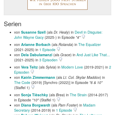
Serien
von
Susanne Szell
(als
Dr. Healy
) in
Devil in Disguise:
John Wayne Gacy
(2025-) in Episode
"4"
von
Arianne Borbach
(als
Rolanda
) in
The Equalizer
(2021-2025) in
1 Episode
von
Dela Dabulamanzi
(als
Grace
) in
And Just Like That...
(2021-2025) in
3 Episoden
von
Vera Teltz
(als
Sylvia
) in
Modern Love
(2019-2021) in
2
Episoden
von
Katrin Zimmermann
(als
Lt. Col. Skylar Maddox
) in
The Code
(2019) [Synchro (2022)] in Episode
"6 & 10"
(Staffel 1)
von
Sonja Tièschky
(als
Brea
) in
The Strain
(2014-2017)
in Episode
"10"
(Staffel 1)
von
Diana Borgwardt
(als
Pam Foster
) in
Madam
Secretary
(2014-2019) in
1 Episode