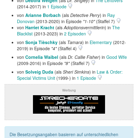
von
Debora Weigert
(als
Dr. Singley
) in
The Leftovers
(2014-2017) in
1 Episode
von
Arianne Borbach
(als
Detective Perry
) in
Ray
Donovan
(2013-2020) in Episode
"1-10"
(Staffel 7)
von
Harriet Kracht
(als
Adoptionsvermittlerin
) in
The
Blacklist
(2013-2023) in
2 Episoden
von
Sonja Tièschky
(als
Tamara
) in
Elementary
(2012-
2019) in Episode
"4"
(Staffel 4)
von
Cornelia Waibel
(als
Dr. Callie Fisher
) in
Good Wife
(2009-2016) in Episode
"8"
(Staffel 7)
von
Solveig Duda
(als
Sheri Simkins
) in
Law & Order:
Special Victims Unit
(1999-) in
1 Episode
Werbung
Die Besetzungsangaben basieren auf unterschiedlichen