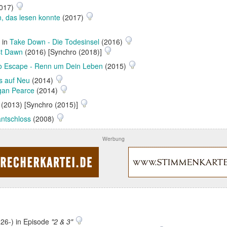
017)
 das lesen konnte
(2017)
) in
Take Down - Die Todesinsel
(2016)
st Dawn
(2016) [Synchro (2018)]
o Escape - Renn um Dein Leben
(2015)
es auf Neu
(2014)
gan Pearce
(2014)
(2013) [Synchro (2015)]
ntschloss
(2008)
Werbung
26-) in Episode
"2 & 3"