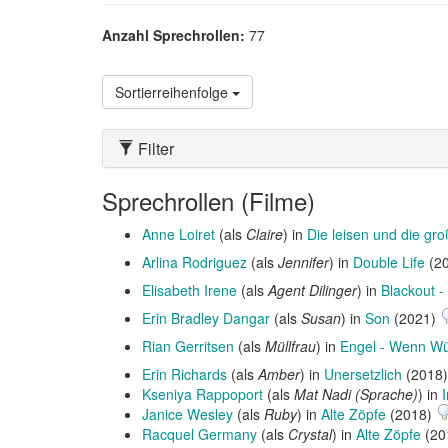
Anzahl Sprechrollen:
77
Sortierreihenfolge
Filter
Sprechrollen (Filme)
Anne Loiret
(als
Claire
) in
Die leisen und die gr
Arlina Rodriguez
(als
Jennifer
) in
Double Life
(2
Elisabeth Irene
(als
Agent Dilinger
) in
Blackout -
Erin Bradley Dangar
(als
Susan
) in
Son
(2021)
Rian Gerritsen
(als
Müllfrau
) in
Engel - Wenn W
Erin Richards
(als
Amber
) in
Unersetzlich
(2018
Kseniya Rappoport
(als
Mat Nadi (Sprache)
) in
Janice Wesley
(als
Ruby
) in
Alte Zöpfe
(2018)
Racquel Germany
(als
Crystal
) in
Alte Zöpfe
(20