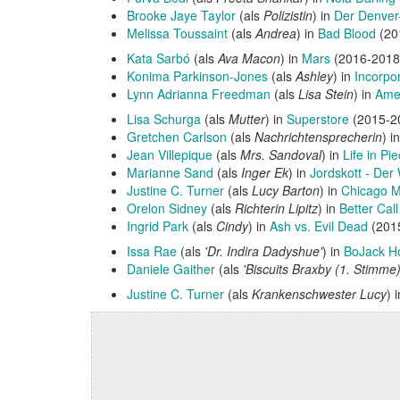
Brooke Jaye Taylor
(als
Polizistin
) in
Der Denver
Melissa Toussaint
(als
Andrea
) in
Bad Blood
(20
Kata Sarbó
(als
Ava Macon
) in
Mars
(2016-201
Konima Parkinson-Jones
(als
Ashley
) in
Incorpo
Lynn Adrianna Freedman
(als
Lisa Stein
) in
Amer
Lisa Schurga
(als
Mutter
) in
Superstore
(2015-2
Gretchen Carlson
(als
Nachrichtensprecherin
) i
Jean Villepique
(als
Mrs. Sandoval
) in
Life in Pi
Marianne Sand
(als
Inger Ek
) in
Jordskott - Der
Justine C. Turner
(als
Lucy Barton
) in
Chicago 
Orelon Sidney
(als
Richterin Lipitz
) in
Better Call
Ingrid Park
(als
Cindy
) in
Ash vs. Evil Dead
(2015
Issa Rae
(als
'Dr. Indira Dadyshue'
) in
BoJack H
Daniele Gaither
(als
'Biscuits Braxby (1. Stimme)
Justine C. Turner
(als
Krankenschwester Lucy
) 