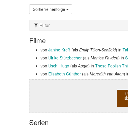
Sortierreihenfolge
Filter
Filme
von
Janine Kreß
(als
Emily Tilton-Scofield
) in
Ta
von
Ulrike Stürzbecher
(als
Monica Fayden
) in
S
von
Uschi Hugo
(als
Aggie
) in
These Foolish Th
von
Elisabeth Günther
(als
Meredith van Aken
) 
Serien