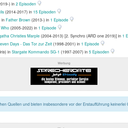
019-) in
2 Episoden
ils
(2014-2017) in
15 Episoden
) in
Father Brown
(2013-) in
1 Episode
r Who
(2005-2022) in
1 Episode
gatha Christies Marple
(2004-2013) [2. Synchro (ARD one 2019)] in
1 
even Days - Das Tor zur Zeit
(1998-2001) in
1 Episode
ris
) in
Stargate Kommando SG-1
(1997-2007) in
5 Episoden
Werbung
n Quellen und bieten insbesondere vor der Erstaufführung keinerlei Ga