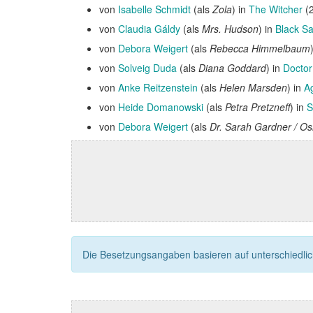
von
Isabelle Schmidt
(als
Zola
) in
The Witcher
(2
von
Claudia Gáldy
(als
Mrs. Hudson
) in
Black Sa
von
Debora Weigert
(als
Rebecca Himmelbaum
von
Solveig Duda
(als
Diana Goddard
) in
Docto
von
Anke Reitzenstein
(als
Helen Marsden
) in
A
von
Heide Domanowski
(als
Petra Pretzneff
) in
S
von
Debora Weigert
(als
Dr. Sarah Gardner / Osi
Die Besetzungsangaben basieren auf unterschiedliche