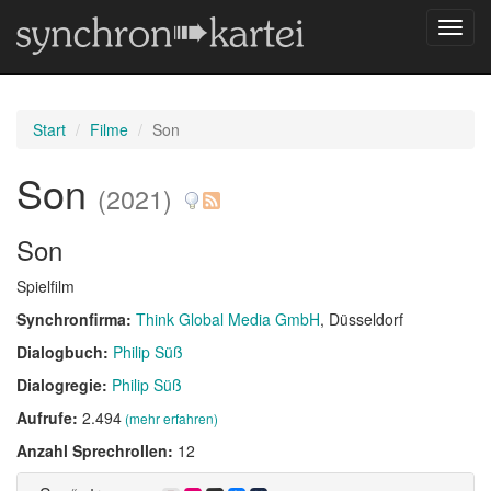
Navig
umsch
Start
Filme
Son
Son
(2021)
Son
Spielfilm
Synchronfirma:
Think Global Media GmbH
, Düsseldorf
Dialogbuch:
Philip Süß
Dialogregie:
Philip Süß
Aufrufe:
2.494
(mehr erfahren)
Anzahl Sprechrollen:
12