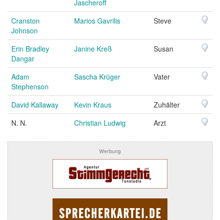
Jascheroff
Cranston
Marios Gavrilis
Steve
Johnson
Erin Bradley
Janine Kreß
Susan
Dangar
Adam
Sascha Krüger
Vater
Stephenson
David Kallaway
Kevin Kraus
Zuhälter
N. N.
Christian Ludwig
Arzt
Werbung