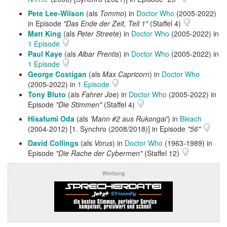
Pete Lee-Wilson
(als
Tommo
) in
Doctor Who
(2005-2022)
in Episode
"Das Ende der Zeit, Teil 1"
(Staffel 4)
Matt King
(als
Peter Streete
) in
Doctor Who
(2005-2022) in
1 Episode
Paul Kaye
(als
Albar Prentis
) in
Doctor Who
(2005-2022) in
1 Episode
George Costigan
(als
Max Capricorn
) in
Doctor Who
(2005-2022) in
1 Episode
Tony Bluto
(als
Fahrer Joe
) in
Doctor Who
(2005-2022) in
Episode
"Die Stimmen"
(Staffel 4)
Hisafumi Oda
(als
'Mann #2 aus Rukongai'
) in
Bleach
(2004-2012) [1. Synchro (2008/2018)] in Episode
"56"
David Collings
(als
Vorus
) in
Doctor Who
(1963-1989) in
Episode
"Die Rache der Cybermen"
(Staffel 12)
Werbung