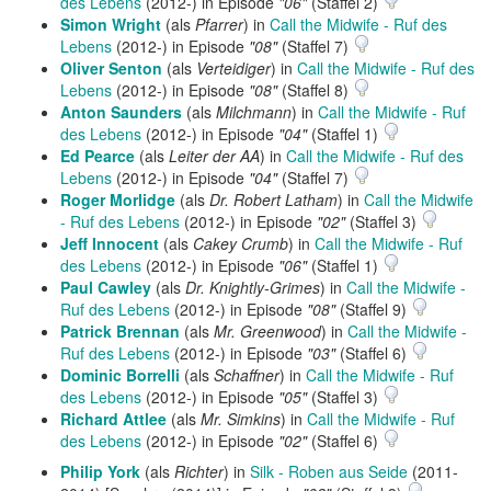
des Lebens
(2012-) in Episode
"06"
(Staffel 2)
Simon Wright
(als
Pfarrer
) in
Call the Midwife - Ruf des
Lebens
(2012-) in Episode
"08"
(Staffel 7)
Oliver Senton
(als
Verteidiger
) in
Call the Midwife - Ruf des
Lebens
(2012-) in Episode
"08"
(Staffel 8)
Anton Saunders
(als
Milchmann
) in
Call the Midwife - Ruf
des Lebens
(2012-) in Episode
"04"
(Staffel 1)
Ed Pearce
(als
Leiter der AA
) in
Call the Midwife - Ruf des
Lebens
(2012-) in Episode
"04"
(Staffel 7)
Roger Morlidge
(als
Dr. Robert Latham
) in
Call the Midwife
- Ruf des Lebens
(2012-) in Episode
"02"
(Staffel 3)
Jeff Innocent
(als
Cakey Crumb
) in
Call the Midwife - Ruf
des Lebens
(2012-) in Episode
"06"
(Staffel 1)
Paul Cawley
(als
Dr. Knightly-Grimes
) in
Call the Midwife -
Ruf des Lebens
(2012-) in Episode
"08"
(Staffel 9)
Patrick Brennan
(als
Mr. Greenwood
) in
Call the Midwife -
Ruf des Lebens
(2012-) in Episode
"03"
(Staffel 6)
Dominic Borrelli
(als
Schaffner
) in
Call the Midwife - Ruf
des Lebens
(2012-) in Episode
"05"
(Staffel 3)
Richard Attlee
(als
Mr. Simkins
) in
Call the Midwife - Ruf
des Lebens
(2012-) in Episode
"02"
(Staffel 6)
Philip York
(als
Richter
) in
Silk - Roben aus Seide
(2011-