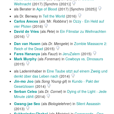
Weihnacht
(2017) [Synchro (2021)]
als Berater in
Age of Blood
(2017) [Synchro (2025)]
als Dr. Benway in
Tell the World
(2016)
Carlos Areces
(als
'Mr. Robbins'
) in
Ozzy - Ein Held auf
vier Pfoten
(2016)
David de Vries
(als
Pete
) in
Ein Filmstar zu Weihnachten
(2016)
Dan van Husen
(als
Dr. Mengele
) in
Zombie Massacre 2:
Reich of the Dead
(2015)
Fares Hananya
(als
Fauzi
) in
JeruZalem
(2015)
Mark Murphy
(als
Foreman
) in
Cowboys vs. Dinosaurs
(2015)
als Ladeninhaber in
Eine Taube sitzt auf einem Zweig und
denkt über das Leben nach
(2014)
Jin-mo Joo
(als
Song Young-gil
) in
Kundo - Pakt der
Gesetzlosen
(2014)
Serban Celea
(als
Dr. Cornel
) in
Dying of the Light - Jede
Minute zählt
(2014)
Gwang-jae Seo
(als
Biologielehrer
) in
Silent Assassin
(2013)
Sukhwinder Chahal
(als
Minister
) in
Commando - One