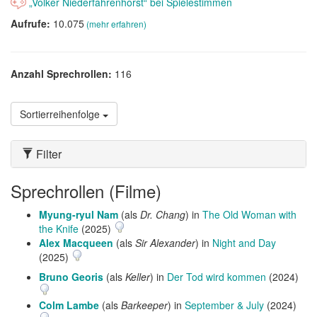
„Volker Niederfahrenhorst“ bei Spielestimmen
Aufrufe:
10.075
(mehr erfahren)
Anzahl Sprechrollen:
116
Sortierreihenfolge
Filter
Sprechrollen (Filme)
Myung-ryul Nam
(als
Dr. Chang
) in
The Old Woman with
the Knife
(2025)
Alex Macqueen
(als
Sir Alexander
) in
Night and Day
(2025)
Bruno Georis
(als
Keller
) in
Der Tod wird kommen
(2024)
Colm Lambe
(als
Barkeeper
) in
September & July
(2024)