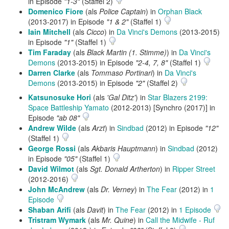
in Episode
"1-3"
(Staffel 2)
Domenico Fiore
(als
Police Captain
) in
Orphan Black
(2013-2017) in Episode
"1 & 2"
(Staffel 1)
Iain Mitchell
(als
Cicco
) in
Da Vinci's Demons
(2013-2015)
in Episode
"1"
(Staffel 1)
Tim Faraday
(als
Black Martin (1. Stimme)
) in
Da Vinci's
Demons
(2013-2015) in Episode
"2-4, 7, 8"
(Staffel 1)
Darren Clarke
(als
Tommaso Portinari
) in
Da Vinci's
Demons
(2013-2015) in Episode
"2"
(Staffel 2)
Katsunosuke Hori
(als
'Gal Ditz'
) in
Star Blazers 2199:
Space Battleship Yamato
(2012-2013) [Synchro (2017)] in
Episode
"ab 08"
Andrew Wilde
(als
Arzt
) in
Sindbad
(2012) in Episode
"12"
(Staffel 1)
George Rossi
(als
Akbaris Hauptmann
) in
Sindbad
(2012)
in Episode
"05"
(Staffel 1)
David Wilmot
(als
Sgt. Donald Artherton
) in
Ripper Street
(2012-2016)
John McAndrew
(als
Dr. Verney
) in
The Fear
(2012) in
1
Episode
Shaban Arifi
(als
Davit
) in
The Fear
(2012) in
1 Episode
Tristram Wymark
(als
Mr. Quine
) in
Call the Midwife - Ruf