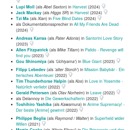
Lupi Moll
(als
Abel Saxton
) in
Harvest
(2024)
Jack Mackay
(als
Higgs SR
) in
Harvest
(2024)
Tzi Ma
(als
Xian
) in
Five Blind Dates
(2024)
als Dokumentationssprecher in
All My Friends Are Dead
(2024)
Andreas Karras
(als
Pater Adonis
) in
Santorini Love Story
(2023)
Allen Fitzpatrick
(als
Mike Tillam
) in
Palido - Revenge will
find you
(2023)
Gou Shinomiya
(als
'Uchiyama'
) in
Blue Giant
(2023)
Filipp Lebedev
(als
'alter Storch'
) in
Mission Babybär - Ein
tierisches Abenteuer
(2022)
Tim Thunderhorse Halpin
(als
Kos
) in
Love in Yosemite -
Natürlich verliebt
(2022)
Gerald Pettersen
(als
Olav Norheim
) in
Leave
(2022)
als Delannoy in
Die Gewerkschafterin
(2022)
Toshihiro Yashiba
(als
Kawamura
) in
Anime Supremacy! -
Der beste [Anime] gewinnt
(2022)
Philippe Beglia
(als
Raymond / Walter
) in
Superheld wider
Willen
(2021)
Martin Cooke
(als
'König Elisey'
) in
Die Prinzessin und das