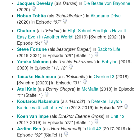
Jacques Develay
(als
Darras
) in
Die Bestie von Bayonne
(2020)
Nobuo Tobita
(als
'Schuldirektor'
) in
Akudama Drive
(2020) in Episode
"07"
Chafurin
(als
'Findolf'
) in
High School Prodigies Have It
Easy Even In Another World!
(2019) [Synchro (2021)] in
Episode
"04"
Steve Fortune
(als
besorgter Bürger
) in
Back to Life
(2019-2021) in Episode
"06"
(Staffel 1)
Yutaka Nakano
(als
'Toshio Fukuzawa'
) in
Babylon
(2019-
2020) in Episode
"11, 12"
Taisuke Nishimura
(als
'Pulcinella'
) in
Overlord 3
(2018)
[Synchro (2020)] in Episode
"01"
Atul Kale
(als
Benny Chopra
) in
McMafia
(2018) in Episode
"1"
(Staffel 1)
Koutarou Nakamura
(als
'Harold'
) in
Detektei Layton -
Katrielles rätselhafte Fälle
(2018-2019) in Episode
"5"
Koen van Impe
(als
Direktor Etienne Gross
) in
Unit 42
(2017-2019) in Episode
"07"
(Staffel 1)
Azdine Ben
(als
Herr Hammadi
) in
Unit 42
(2017-2019) in
Episode
"02"
(Staffel 1)