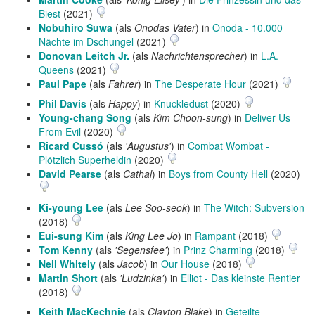
Biest
(2021)
Nobuhiro Suwa
(als
Onodas Vater
) in
Onoda - 10.000
Nächte im Dschungel
(2021)
Donovan Leitch Jr.
(als
Nachrichtensprecher
) in
L.A.
Queens
(2021)
Paul Pape
(als
Fahrer
) in
The Desperate Hour
(2021)
Phil Davis
(als
Happy
) in
Knuckledust
(2020)
Young-chang Song
(als
Kim Choon-sung
) in
Deliver Us
From Evil
(2020)
Ricard Cussó
(als
'Augustus'
) in
Combat Wombat -
Plötzlich Superheldin
(2020)
David Pearse
(als
Cathal
) in
Boys from County Hell
(2020)
Ki-young Lee
(als
Lee Soo-seok
) in
The Witch: Subversion
(2018)
Eui-sung Kim
(als
King Lee Jo
) in
Rampant
(2018)
Tom Kenny
(als
'Segensfee'
) in
Prinz Charming
(2018)
Neil Whitely
(als
Jacob
) in
Our House
(2018)
Martin Short
(als
'Ludzinka'
) in
Elliot - Das kleinste Rentier
(2018)
Keith MacKechnie
(als
Clayton Blake
) in
Geteilte