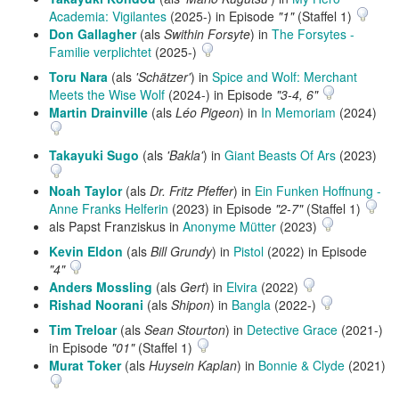
Academia: Vigilantes
(2025-) in Episode
"1"
(Staffel 1)
Don Gallagher
(als
Swithin Forsyte
) in
The Forsytes -
Familie verplichtet
(2025-)
Toru Nara
(als
'Schätzer'
) in
Spice and Wolf: Merchant
Meets the Wise Wolf
(2024-) in Episode
"3-4, 6"
Martin Drainville
(als
Léo Pigeon
) in
In Memoriam
(2024)
Takayuki Sugo
(als
'Bakla'
) in
Giant Beasts Of Ars
(2023)
Noah Taylor
(als
Dr. Fritz Pfeffer
) in
Ein Funken Hoffnung -
Anne Franks Helferin
(2023) in Episode
"2-7"
(Staffel 1)
als Papst Franziskus in
Anonyme Mütter
(2023)
Kevin Eldon
(als
Bill Grundy
) in
Pistol
(2022) in Episode
"4"
Anders Mossling
(als
Gert
) in
Elvira
(2022)
Rishad Noorani
(als
Shipon
) in
Bangla
(2022-)
Tim Treloar
(als
Sean Stourton
) in
Detective Grace
(2021-)
in Episode
"01"
(Staffel 1)
Murat Toker
(als
Huysein Kaplan
) in
Bonnie & Clyde
(2021)