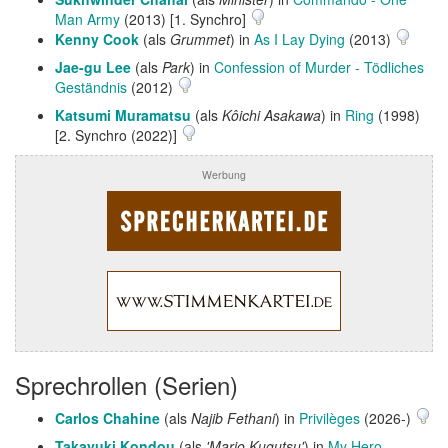
Man Army
(2013) [1. Synchro]
Kenny Cook
(als
Grummet
) in
As I Lay Dying
(2013)
Jae-gu Lee
(als
Park
) in
Confession of Murder - Tödliches
Geständnis
(2012)
Katsumi Muramatsu
(als
Kôichi Asakawa
) in
Ring
(1998)
[2. Synchro (2022)]
Werbung
Sprechrollen (Serien)
Carlos Chahine
(als
Najib Fethani
) in
Privilèges
(2026-)
Takayuki Kondou
(als
'Mario Kugutsu'
) in
My Hero