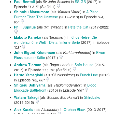
Paul Bentall
(als
Sir John Shields
) in
SS-GB
(2017) in
Episode
"1 & 5"
(Staffel 1)
Shinobu Matsumoto
(als
'Kimaris Vater'
) in
A Place
Further Than The Universe
(2017-2018) in Episode
"04,
05"
Phill Jupitus
(als
'Mr. Wilson'
) in
Pete the Cat
(2017-2022)
Makoto Kaneko
(als
'Beamter'
) in
Kinos Reise: Die
wunderschöne Welt - Die animierte Serie
(2017) in Episode
"03"
John Sigurd Kristensen
(als
Karl Lønnhøiden
) in
Elven -
Fluss aus der Kälte
(2017-)
Andrew Tiernan
(als
Roger Lane
) in
Safe House
(2015-
2017) in Episode
"03, 04"
(Staffel 2)
Haruo Yamagishi
(als
'Glücksdoktor'
) in
Punch Line
(2015)
in Episode
"02, 06"
Shigeru Ushiyama
(als
'Radiomoderator'
) in
Blood
Blockade Battlefront
(2015) in Episode
"06"
Wataru Takagi
(als
'Masato Marukawa'
) in
Shirobako
(2014-2015)
Alex Karzis
(als
Alexander
) in
Orphan Black
(2013-2017)