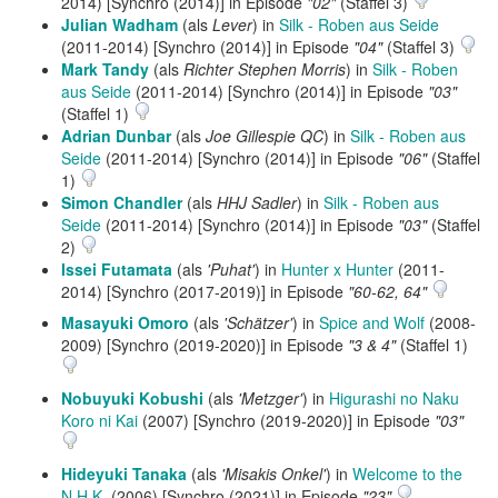
2014) [Synchro (2014)] in Episode
"02"
(Staffel 3)
Julian Wadham
(als
Lever
) in
Silk - Roben aus Seide
(2011-2014) [Synchro (2014)] in Episode
"04"
(Staffel 3)
Mark Tandy
(als
Richter Stephen Morris
) in
Silk - Roben
aus Seide
(2011-2014) [Synchro (2014)] in Episode
"03"
(Staffel 1)
Adrian Dunbar
(als
Joe Gillespie QC
) in
Silk - Roben aus
Seide
(2011-2014) [Synchro (2014)] in Episode
"06"
(Staffel
1)
Simon Chandler
(als
HHJ Sadler
) in
Silk - Roben aus
Seide
(2011-2014) [Synchro (2014)] in Episode
"03"
(Staffel
2)
Issei Futamata
(als
'Puhat'
) in
Hunter x Hunter
(2011-
2014) [Synchro (2017-2019)] in Episode
"60-62, 64"
Masayuki Omoro
(als
'Schätzer'
) in
Spice and Wolf
(2008-
2009) [Synchro (2019-2020)] in Episode
"3 & 4"
(Staffel 1)
Nobuyuki Kobushi
(als
'Metzger'
) in
Higurashi no Naku
Koro ni Kai
(2007) [Synchro (2019-2020)] in Episode
"03"
Hideyuki Tanaka
(als
'Misakis Onkel'
) in
Welcome to the
N.H.K.
(2006) [Synchro (2021)] in Episode
"23"