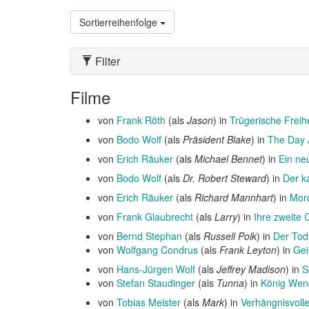
Sortierreihenfolge
Filter
Filme
von
Frank Röth
(als
Jason
) in
Trügerische Freihe
von
Bodo Wolf
(als
Präsident Blake
) in
The Day 
von
Erich Räuker
(als
Michael Bennet
) in
Ein ne
von
Bodo Wolf
(als
Dr. Robert Steward
) in
Der ka
von
Erich Räuker
(als
Richard Mannhart
) in
Mor
von
Frank Glaubrecht
(als
Larry
) in
Ihre zweite
von
Bernd Stephan
(als
Russell Polk
) in
Der Tod
von
Wolfgang Condrus
(als
Frank Leyton
) in
Gei
von
Hans-Jürgen Wolf
(als
Jeffrey Madison
) in
S
von
Stefan Staudinger
(als
Tunna
) in
König Wen
von
Tobias Meister
(als
Mark
) in
Verhängnisvoll