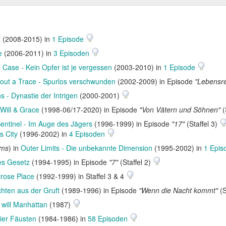
t
(2008-2015) in
1 Episode
e
(2006-2011) in
3 Episoden
 Case - Kein Opfer ist je vergessen
(2003-2010) in
1 Episode
out a Trace - Spurlos verschwunden
(2002-2009) in Episode
"Lebensre
ns - Dynastie der Intrigen
(2000-2001)
Will & Grace
(1998-06/17-2020) in Episode
"Von Vätern und Söhnen"
(
entinel - Im Auge des Jägers
(1996-1999) in Episode
"17"
(Staffel 3)
s City
(1996-2002) in
4 Episoden
ams
) in
Outer Limits - Die unbekannte Dimension
(1995-2002) in
1 Epi
es Gesetz
(1994-1995) in Episode
"7"
(Staffel 2)
rose Place
(1992-1999) in Staffel 3 & 4
hten aus der Gruft
(1989-1996) in Episode
"Wenn die Nacht kommt"
(S
 will Manhattan
(1987)
vier Fäusten
(1984-1986) in
58 Episoden