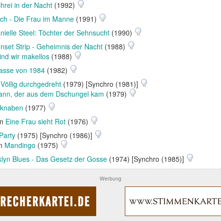
hrei in der Nacht
(1992)
tch - Die Frau im Manne
(1991)
nielle Steel: Töchter der Sehnsucht
(1990)
nset Strip - Geheimnis der Nacht
(1988)
ind wir makellos
(1988)
lasse von 1984
(1982)
n
Völlig durchgedreht
(1979) [Synchro (1981)]
ann, der aus dem Dschungel kam
(1979)
rknaben
(1977)
in
Eine Frau sieht Rot
(1976)
Party
(1975) [Synchro (1986)]
in
Mandingo
(1975)
lyn Blues - Das Gesetz der Gosse
(1974) [Synchro (1985)]
Werbung