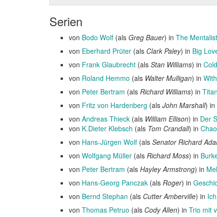
Serien
von
Bodo Wolf
(als
Greg Bauer
) in
The Mentalis
von
Eberhard Prüter
(als
Clark Paley
) in
Big Lov
von
Frank Glaubrecht
(als
Stan Williams
) in
Cold
von
Roland Hemmo
(als
Walter Mulligan
) in
With
von
Peter Bertram
(als
Richard Williams
) in
Tita
von
Fritz von Hardenberg
(als
John Marshall
) in
von
Andreas Thieck
(als
William Ellison
) in
Der S
von
K.Dieter Klebsch
(als
Tom Crandall
) in
Chao
von
Hans-Jürgen Wolf
(als
Senator Richard Ad
von
Wolfgang Müller
(als
Richard Moss
) in
Burk
von
Peter Bertram
(als
Hayley Armstrong
) in
Mel
von
Hans-Georg Panczak
(als
Roger
) in
Geschic
von
Bernd Stephan
(als
Cutter Amberville
) in
Ich
von
Thomas Petruo
(als
Cody Allen
) in
Trio mit 