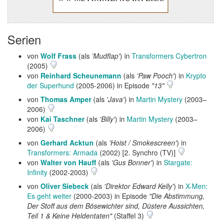
Serien
von
Wolf Frass
(als
'Mudflap'
) in
Transformers Cybertron
(2005)
von
Reinhard Scheunemann
(als
'Paw Pooch'
) in
Krypto
der Superhund
(2005-2006) in Episode
"13"
von
Thomas Amper
(als
'Java'
) in
Martin Mystery
(2003–
2006)
von
Kai Taschner
(als
'Billy'
) in
Martin Mystery
(2003–
2006)
von
Gerhard Acktun
(als
'Hoist / Smokescreen'
) in
Transformers: Armada
(2002) [2. Synchro (TV)]
von
Walter von Hauff
(als
'Gus Bonner'
) in
Stargate:
Infinity
(2002-2003)
von
Oliver Siebeck
(als
'Direktor Edward Kelly'
) in
X-Men:
Es geht weiter
(2000-2003) in Episode
"Die Abstimmung,
Der Stoff aus dem Bösewichter sind, Düstere Aussichten,
Teil 1 & Keine Heldentaten"
(Staffel 3)