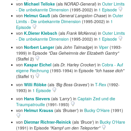
von
Michael Telloke
(als
NORAD-General
) in
Outer Limits
- Die unbekannte Dimension
(1995-2002) in
1 Episode
von
Helmut Gauß
(als
General Langston Chase
) in
Outer
Limits - Die unbekannte Dimension
(1995-2002) in
1
Episode
von
K.Dieter Klebsch
(als
Frank McKenna
) in
Outer Limits
- Die unbekannte Dimension
(1995-2002) in
1 Episode
von
Norbert Langer
(als
John Talmadge
) in
Viper
(1993-
1999) in Episode
"Das Geheimnis der Elizabeth Gantry"
(Staffel 2)
von
Kaspar Eichel
(als
Dr. Harley Crocker
) in
Cobra - Auf
eigene Rechnung
(1993-1994) in Episode
"Ich hasse dich"
(Staffel 1)
von
Willi Röbke
(als
'Big Boss Graves'
) in
T-Rex
(1992-
1993) in
1 Episode
von
Hans Sievers
(als
'Larry'
) in
Captain Zed und die
Traumpatrouille
(1991-1993)
von
Helmut Krauss
(als
'Bruiser'
) in
Bucky O'Hare
(1991)
von
Dietmar Richter-Reinick
(als
'Bruce'
) in
Bucky O'Hare
(1991) in Episode
"Kampf um den Teleporter"