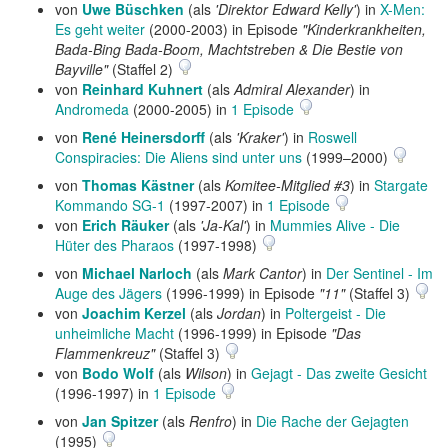
von
Uwe Büschken
(als
'Direktor Edward Kelly'
) in
X-Men:
Es geht weiter
(2000-2003) in Episode
"Kinderkrankheiten,
Bada-Bing Bada-Boom, Machtstreben & Die Bestie von
Bayville"
(Staffel 2)
von
Reinhard Kuhnert
(als
Admiral Alexander
) in
Andromeda
(2000-2005) in
1 Episode
von
René Heinersdorff
(als
'Kraker'
) in
Roswell
Conspiracies: Die Aliens sind unter uns
(1999–2000)
von
Thomas Kästner
(als
Komitee-Mitglied #3
) in
Stargate
Kommando SG-1
(1997-2007) in
1 Episode
von
Erich Räuker
(als
'Ja-Kal'
) in
Mummies Alive - Die
Hüter des Pharaos
(1997-1998)
von
Michael Narloch
(als
Mark Cantor
) in
Der Sentinel - Im
Auge des Jägers
(1996-1999) in Episode
"11"
(Staffel 3)
von
Joachim Kerzel
(als
Jordan
) in
Poltergeist - Die
unheimliche Macht
(1996-1999) in Episode
"Das
Flammenkreuz"
(Staffel 3)
von
Bodo Wolf
(als
Wilson
) in
Gejagt - Das zweite Gesicht
(1996-1997) in
1 Episode
von
Jan Spitzer
(als
Renfro
) in
Die Rache der Gejagten
(1995)