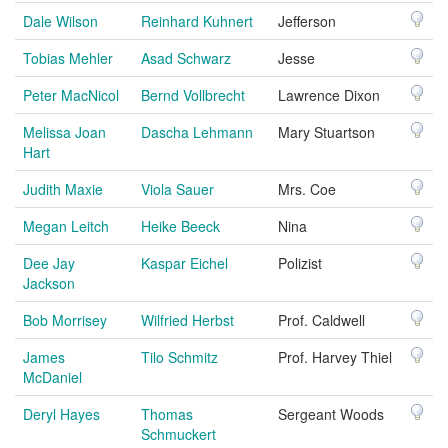
Dale Wilson
Reinhard Kuhnert
Jefferson
Tobias Mehler
Asad Schwarz
Jesse
Peter MacNicol
Bernd Vollbrecht
Lawrence Dixon
Melissa Joan
Dascha Lehmann
Mary Stuartson
Hart
Judith Maxie
Viola Sauer
Mrs. Coe
Megan Leitch
Heike Beeck
Nina
Dee Jay
Kaspar Eichel
Polizist
Jackson
Bob Morrisey
Wilfried Herbst
Prof. Caldwell
James
Tilo Schmitz
Prof. Harvey Thiel
McDaniel
Deryl Hayes
Thomas
Sergeant Woods
Schmuckert