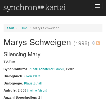
Navig
umsch
Start
Filme
Marys Schweigen
Marys Schweigen
(1998)
Silencing Mary
TV-Film
Synchronfirma:
Zufall Tonatelier GmbH
, Berlin
Dialogbuch:
Sven Plate
Dialogregie:
Klaus Zufall
Aufrufe:
2.658
(mehr erfahren)
Anzahl Sprechrollen:
21