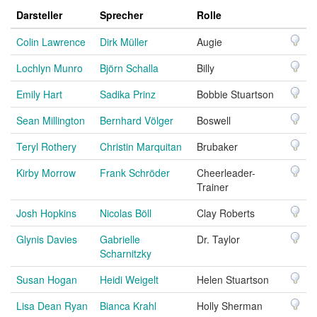
Darsteller
Sprecher
Rolle
Colin Lawrence
Dirk Müller
Augie
Lochlyn Munro
Björn Schalla
Billy
Emily Hart
Sadika Prinz
Bobbie Stuartson
Sean Millington
Bernhard Völger
Boswell
Teryl Rothery
Christin Marquitan
Brubaker
Kirby Morrow
Frank Schröder
Cheerleader-
Trainer
Josh Hopkins
Nicolas Böll
Clay Roberts
Glynis Davies
Gabrielle
Dr. Taylor
Scharnitzky
Susan Hogan
Heidi Weigelt
Helen Stuartson
Lisa Dean Ryan
Bianca Krahl
Holly Sherman