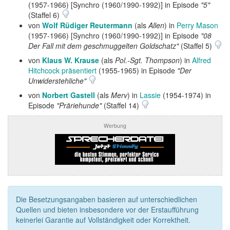
(1957-1966) [Synchro (1960/1990-1992)] in Episode
"5"
(Staffel 6)
von
Wolf Rüdiger Reutermann
(als
Allen
) in
Perry Mason
(1957-1966) [Synchro (1960/1990-1992)] in Episode
"08
Der Fall mit dem geschmuggelten Goldschatz"
(Staffel 5)
von
Klaus W. Krause
(als
Pol.-Sgt. Thompson
) in
Alfred
Hitchcock präsentiert
(1955-1965) in Episode
"Der
Unwiderstehliche"
von
Norbert Gastell
(als
Merv
) in
Lassie
(1954-1974) in
Episode
"Präriehunde"
(Staffel 14)
Werbung
Die Besetzungsangaben basieren auf unterschiedlichen
Quellen und bieten insbesondere vor der Erstaufführung
keinerlei Garantie auf Vollständigkeit oder Korrektheit.