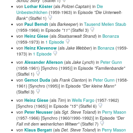
Schulz Story"
(Staffel 1)
von
Lothar Köster
(als
Polizei-Captain
) in
Die
Unbestechlichen
(1959-1963) in Episode
"Die Unterwelt-
Bank"
(Staffel 1)
von
Paul Berndt
(als
Barkeeper
) in
Tausend Meilen Staub
(1959-1966) in Episode
"11"
(Staffel 3)
von
Heinz Giese
(als
Staatsanwalt Strand
) in
Bonanza
(1959-1973) in
1 Episode
von
Heinz Klevenow
(als
Jake Webber
) in
Bonanza
(1959-
1973) in
1 Episode
von
Alexander Allerson
(als
Jake Lynch
) in
Peter Gunn
(1958-1961) [Synchro (1995)] in Episode
"Familienbande"
(Staffel 1)
von
Gernot Duda
(als
Frank Clanton
) in
Peter Gunn
(1958-
1961) [Synchro (1995)] in Episode
"Der kleine Mann"
(Staffel 3)
von
Heinz Giese
(als
Tim
) in
Wells Fargo
(1957-1962)
[Synchro (1965)] in Episode
"15"
(Staffel 6)
von
Peter Neusser
(als
Sgt. Steve Toland
) in
Perry Mason
(1957-1966) [Synchro (1960/1990-1992)] in Episode
"Der
Fall mit dem weinerlichen Witwer"
(Staffel 7)
von
Klaus Bergatt
(als
Det. Steve Toland
) in
Perry Mason