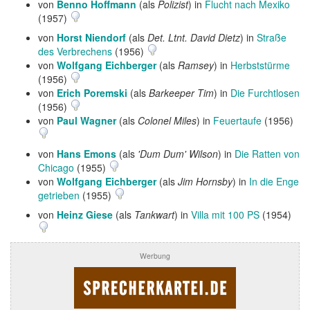
von
Benno Hoffmann
(als
Polizist
) in
Flucht nach Mexiko
(1957)
von
Horst Niendorf
(als
Det. Ltnt. David Dietz
) in
Straße
des Verbrechens
(1956)
von
Wolfgang Eichberger
(als
Ramsey
) in
Herbststürme
(1956)
von
Erich Poremski
(als
Barkeeper Tim
) in
Die Furchtlosen
(1956)
von
Paul Wagner
(als
Colonel Miles
) in
Feuertaufe
(1956)
von
Hans Emons
(als
'Dum Dum' Wilson
) in
Die Ratten von
Chicago
(1955)
von
Wolfgang Eichberger
(als
Jim Hornsby
) in
In die Enge
getrieben
(1955)
von
Heinz Giese
(als
Tankwart
) in
Villa mit 100 PS
(1954)
Werbung