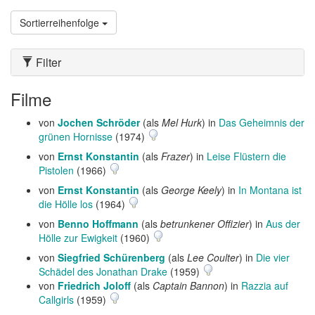
Sortierreihenfolge
Filter
Filme
von
Jochen Schröder
(als
Mel Hurk
) in
Das Geheimnis der
grünen Hornisse
(1974)
von
Ernst Konstantin
(als
Frazer
) in
Leise Flüstern die
Pistolen
(1966)
von
Ernst Konstantin
(als
George Keely
) in
In Montana ist
die Hölle los
(1964)
von
Benno Hoffmann
(als
betrunkener Offizier
) in
Aus der
Hölle zur Ewigkeit
(1960)
von
Siegfried Schürenberg
(als
Lee Coulter
) in
Die vier
Schädel des Jonathan Drake
(1959)
von
Friedrich Joloff
(als
Captain Bannon
) in
Razzia auf
Callgirls
(1959)