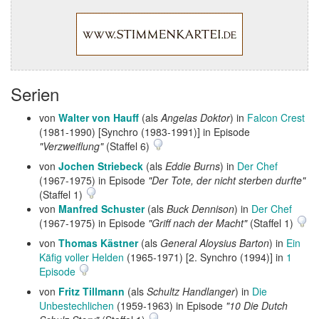
Serien
von
Walter von Hauff
(als
Angelas Doktor
) in
Falcon Crest
(1981-1990) [Synchro (1983-1991)] in Episode
"Verzweiflung"
(Staffel 6)
von
Jochen Striebeck
(als
Eddie Burns
) in
Der Chef
(1967-1975) in Episode
"Der Tote, der nicht sterben durfte"
(Staffel 1)
von
Manfred Schuster
(als
Buck Dennison
) in
Der Chef
(1967-1975) in Episode
"Griff nach der Macht"
(Staffel 1)
von
Thomas Kästner
(als
General Aloysius Barton
) in
Ein
Käfig voller Helden
(1965-1971) [2. Synchro (1994)] in
1
Episode
von
Fritz Tillmann
(als
Schultz Handlanger
) in
Die
Unbestechlichen
(1959-1963) in Episode
"10 Die Dutch