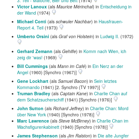
3. Teil - Maloche, Bier und Bett
(1974)
Victor Lanoux
(als
Maurice Mérinchal
) in
Entscheidung in
der Wand
(1974)
Michael Conti
(als
schwuler Nachbar
) in
Hausfrauen-
Report 4. Teil
(1973)
Umberto Orsini
(als
Graf von Holstein
) in
Ludwig II.
(1972)
Gerhard Zemann
(als
Gehilfe
) in
Komm nach Wien, ich
zeig dir 'was!
(1969)
Bill Cummings
(als
Mann im Café
) in
Ein Nerz an der
Angel
(1960) [Synchro (1967)]
Gene Lockhart
(als
Samuel Bacon
) in
Sein letztes
Kommando
(1941) [2. Synchro (TV 1997)]
Truman Bradley
(als
Captain Kane
) in
Charlie Chan auf
dem Schatzsucherschiff
(1941) [Synchro (1976)]
John Sutton
(als
Richard Jeffrey
) in
Charlie Chan: Mord
über New York
(1940) [Synchro (1978)]
Marc Lawrence
(als
Steve McBirney
) in
Charlie Chan im
Wachsfigurenkabinett
(1940) [Synchro (1978)]
James Stephenson
(als
Jim Ralston
) in
Die alte Jungfer