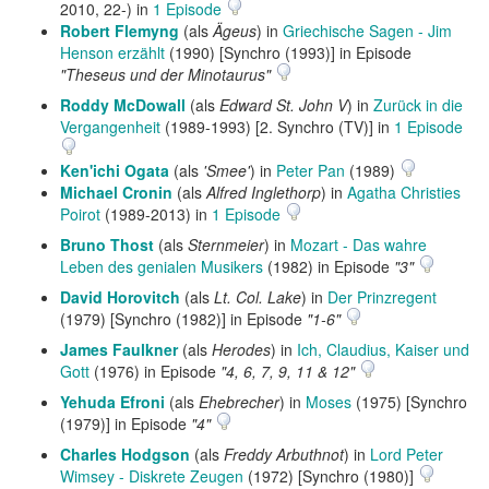
2010, 22-) in
1 Episode
Robert Flemyng
(als
Ägeus
) in
Griechische Sagen - Jim
Henson erzählt
(1990) [Synchro (1993)] in Episode
"Theseus und der Minotaurus"
Roddy McDowall
(als
Edward St. John V
) in
Zurück in die
Vergangenheit
(1989-1993) [2. Synchro (TV)] in
1 Episode
Ken'ichi Ogata
(als
'Smee'
) in
Peter Pan
(1989)
Michael Cronin
(als
Alfred Inglethorp
) in
Agatha Christies
Poirot
(1989-2013) in
1 Episode
Bruno Thost
(als
Sternmeier
) in
Mozart - Das wahre
Leben des genialen Musikers
(1982) in Episode
"3"
David Horovitch
(als
Lt. Col. Lake
) in
Der Prinzregent
(1979) [Synchro (1982)] in Episode
"1-6"
James Faulkner
(als
Herodes
) in
Ich, Claudius, Kaiser und
Gott
(1976) in Episode
"4, 6, 7, 9, 11 & 12"
Yehuda Efroni
(als
Ehebrecher
) in
Moses
(1975) [Synchro
(1979)] in Episode
"4"
Charles Hodgson
(als
Freddy Arbuthnot
) in
Lord Peter
Wimsey - Diskrete Zeugen
(1972) [Synchro (1980)]