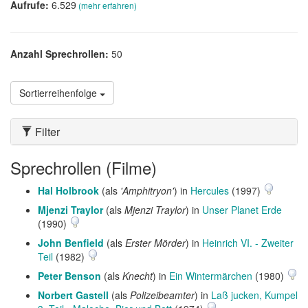
Aufrufe:
6.529
(mehr erfahren)
Anzahl Sprechrollen:
50
Sortierreihenfolge
Filter
Sprechrollen (Filme)
Hal Holbrook
(als
'Amphitryon'
) in
Hercules
(1997)
Mjenzi Traylor
(als
Mjenzi Traylor
) in
Unser Planet Erde
(1990)
John Benfield
(als
Erster Mörder
) in
Heinrich VI. - Zweiter
Teil
(1982)
Peter Benson
(als
Knecht
) in
Ein Wintermärchen
(1980)
Norbert Gastell
(als
Polizeibeamter
) in
Laß jucken, Kumpel