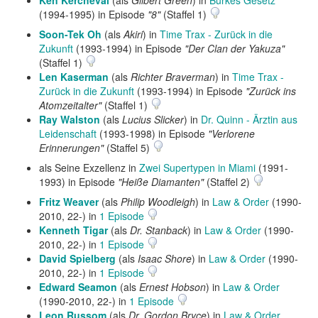
Ken Kercheval
(als
Gilbert Green
) in
Burkes Gesetz
(1994-1995) in Episode
"8"
(Staffel 1)
Soon-Tek Oh
(als
Akiri
) in
Time Trax - Zurück in die
Zukunft
(1993-1994) in Episode
"Der Clan der Yakuza"
(Staffel 1)
Len Kaserman
(als
Richter Braverman
) in
Time Trax -
Zurück in die Zukunft
(1993-1994) in Episode
"Zurück ins
Atomzeitalter"
(Staffel 1)
Ray Walston
(als
Lucius Slicker
) in
Dr. Quinn - Ärztin aus
Leidenschaft
(1993-1998) in Episode
"Verlorene
Erinnerungen"
(Staffel 5)
als Seine Exzellenz in
Zwei Supertypen in Miami
(1991-
1993) in Episode
"Heiße Diamanten"
(Staffel 2)
Fritz Weaver
(als
Philip Woodleigh
) in
Law & Order
(1990-
2010, 22-) in
1 Episode
Kenneth Tigar
(als
Dr. Stanback
) in
Law & Order
(1990-
2010, 22-) in
1 Episode
David Spielberg
(als
Isaac Shore
) in
Law & Order
(1990-
2010, 22-) in
1 Episode
Edward Seamon
(als
Ernest Hobson
) in
Law & Order
(1990-2010, 22-) in
1 Episode
Leon Russom
(als
Dr. Gordon Bryce
) in
Law & Order