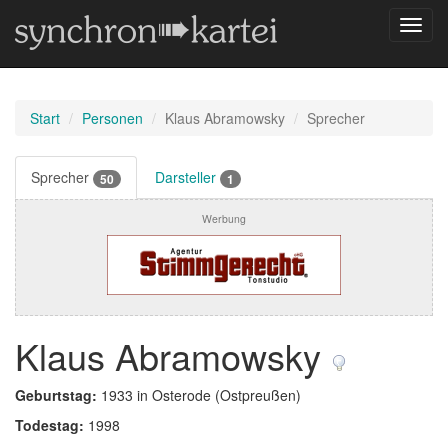
Navig
umsch
Start
Personen
Klaus Abramowsky
Sprecher
Sprecher
Darsteller
50
1
Werbung
Klaus Abramowsky
Geburtstag:
1933 in Osterode (Ostpreußen)
Todestag:
1998