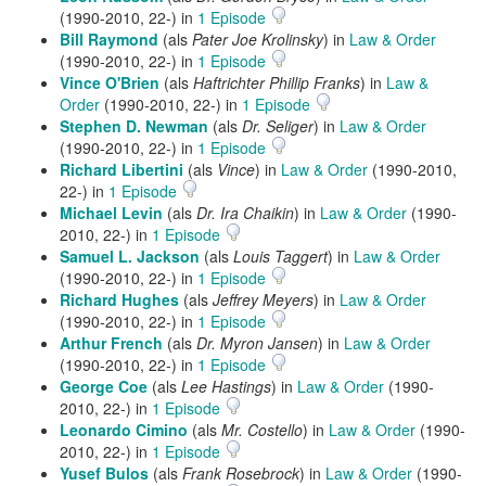
(1990-2010, 22-) in
1 Episode
Bill Raymond
(als
Pater Joe Krolinsky
) in
Law & Order
(1990-2010, 22-) in
1 Episode
Vince O'Brien
(als
Haftrichter Phillip Franks
) in
Law &
Order
(1990-2010, 22-) in
1 Episode
Stephen D. Newman
(als
Dr. Seliger
) in
Law & Order
(1990-2010, 22-) in
1 Episode
Richard Libertini
(als
Vince
) in
Law & Order
(1990-2010,
22-) in
1 Episode
Michael Levin
(als
Dr. Ira Chaikin
) in
Law & Order
(1990-
2010, 22-) in
1 Episode
Samuel L. Jackson
(als
Louis Taggert
) in
Law & Order
(1990-2010, 22-) in
1 Episode
Richard Hughes
(als
Jeffrey Meyers
) in
Law & Order
(1990-2010, 22-) in
1 Episode
Arthur French
(als
Dr. Myron Jansen
) in
Law & Order
(1990-2010, 22-) in
1 Episode
George Coe
(als
Lee Hastings
) in
Law & Order
(1990-
2010, 22-) in
1 Episode
Leonardo Cimino
(als
Mr. Costello
) in
Law & Order
(1990-
2010, 22-) in
1 Episode
Yusef Bulos
(als
Frank Rosebrock
) in
Law & Order
(1990-