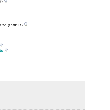
 7)
arl?"
(Staffel 1)
ode