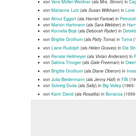
von
Vera Müller-Weidner
(als
Mrs. Simon
) in
Cag
von
Marianne Lutz
(als
Susan Wilkham
) in
Love
von
Almut Eggert
(als
Harriet Farlow
) in
Petrocell
von
Marion Hartmann
(als
Sara Webber
) in
Harr
von
Kornelia Boje
(als
Deborah Ryder
) in
Detekt
von
Brigitte Grothum
(als
Patty Toma
) in
Toma
(
von
Liane Rudolph
(als
Helen Graves
) in
Die St
von
Renate Heilmeyer
(als
Vivian Anderson
) in
P
von
Sabina Trooger
(als
Gale Freeman
) in
Owen 
von
Brigitte Grothum
(als
Diane Oberon
) in
Inva
von
Julia Biedermann
(als
Jenny Hall
) in
FBI
(19
von
Solveig Duda
(als
Sally
) in
Big Valley
(1965-
von
Karin David
(als
Rosalita
) in
Bonanza
(1959-