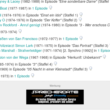
ney & Lacey
(1982-1988) in Episode
"Eine sonderbare Dame"
(Staffel
 Boat
(1977-1987) in
1 Episode
i
(1974-1976) in Episode
"Einst ein Idol"
(Staffel 1)
y O
(1974-1976) in Episode
"Der Koffer"
(Staffel 2)
iv Rockford - Anruf genügt
(1974-1980) in Episode
"3 - Wer erschoss C
1973-1974)
raßen von San Francisco
(1972-1977) in
1 Episode
olizeiarzt Simon Lark
(1971-1975) in Episode
"Das Portrait"
(Staffel 3)
Marshall - Strafverteidiger
(1971-1974) [2. Synchro (1992)] in
1 Epis
sion von der Wega
(1967-1968) in Episode
"Herkunft: Unbekannt"
65-1974) in Episode
"3"
(Staffel 4)
1969) in Episode
"05 Nacht in einer Kleinstadt"
(Staffel 3)
1973) in
1 Episode
Werbung