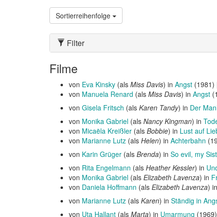
Sortierreihenfolge
Filter
Filme
von
Eva Kinsky
(als
Miss Davis
) in
Angst
(1981) 
von
Manuela Renard
(als
Miss Davis
) in
Angst
(1
von
Gisela Fritsch
(als
Karen Tandy
) in
Der Man
von
Monika Gabriel
(als
Nancy Kingman
) in
Tode
von
Micaëla Kreißler
(als
Bobbie
) in
Lust auf Li
von
Marianne Lutz
(als
Helen
) in
Achterbahn
(1
von
Karin Grüger
(als
Brenda
) in
So evil, my Sis
von
Rita Engelmann
(als
Heather Kessler
) in
Und
von
Monika Gabriel
(als
Elizabeth Lavenza
) in
F
von
Daniela Hoffmann
(als
Elizabeth Lavenza
) i
von
Marianne Lutz
(als
Karen
) in
Ständig in Ang
von
Uta Hallant
(als
Marta
) in
Umarmung
(1969