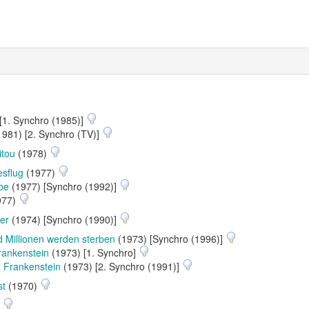
[1. Synchro (1985)]
981) [2. Synchro (TV)]
itou
(1978)
sflug
(1977)
ebe
(1977) [Synchro (1992)]
977)
ter
(1974) [Synchro (1990)]
 Millionen werden sterben
(1973) [Synchro (1996)]
rankenstein
(1973) [1. Synchro]
n
Frankenstein
(1973) [2. Synchro (1991)]
st
(1970)
)