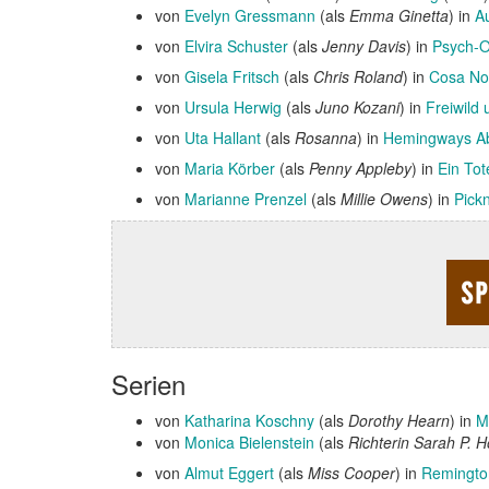
von
Evelyn Gressmann
(als
Emma Ginetta
) in
A
von
Elvira Schuster
(als
Jenny Davis
) in
Psych-O
von
Gisela Fritsch
(als
Chris Roland
) in
Cosa Nos
von
Ursula Herwig
(als
Juno Kozani
) in
Freiwild
von
Uta Hallant
(als
Rosanna
) in
Hemingways Ab
von
Maria Körber
(als
Penny Appleby
) in
Ein Tote
von
Marianne Prenzel
(als
Millie Owens
) in
Pickn
Serien
von
Katharina Koschny
(als
Dorothy Hearn
) in
M
von
Monica Bielenstein
(als
Richterin Sarah P. Ho
von
Almut Eggert
(als
Miss Cooper
) in
Remingto