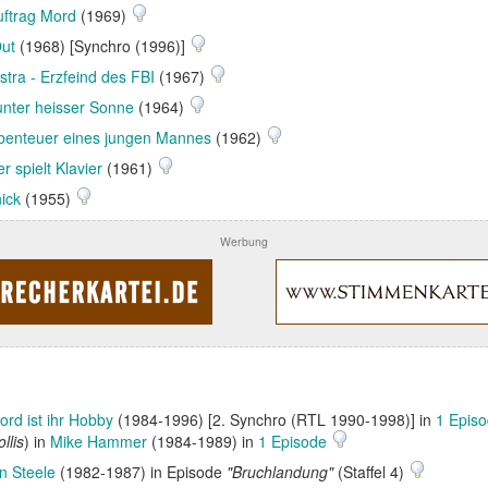
uftrag Mord
(1969)
ut
(1968) [Synchro (1996)]
tra - Erzfeind des FBI
(1967)
 unter heisser Sonne
(1964)
enteuer eines jungen Mannes
(1962)
r spielt Klavier
(1961)
ick
(1955)
Werbung
ord ist ihr Hobby
(1984-1996) [2. Synchro (RTL 1990-1998)] in
1 Epis
llis
) in
Mike Hammer
(1984-1989) in
1 Episode
n Steele
(1982-1987) in Episode
"Bruchlandung"
(Staffel 4)