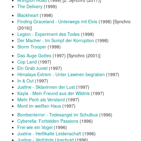
The Delivery
(1999)
Blackheart
(1998)
Finding Graceland - Unterwegs mit Elvis
(1998) [Synchro
(2016)]
Legion - Experiment des Todes
(1998)
Der Macher - Im Sumpf der Korruption
(1998)
Storm Trooper
(1998)
Das Auge Gottes
(1997) [Synchro (2001)]
Cop Land
(1997)
Ein Grab zuviel
(1997)
Himalaya Extrem - Unter Lawinen begraben
(1997)
In & Out
(1997)
Justine - Sklavinnen der Lust
(1997)
Kayla - Mein Freund aus der Wildnis
(1997)
Mehr Pech als Verstand
(1997)
Mord im weißen Haus
(1997)
Bombenterror - Todesangst im Schulbus
(1996)
Cyberella: Forbidden Passions
(1996)
Frei wie ein Vogel
(1996)
Justine - Heißkalte Leidenschaft
(1996)
Justine - Verführte Unschuld
(1996)