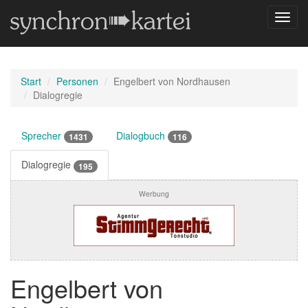
Navig
umsch
Start
Personen
Engelbert von Nordhausen
Dialogregie
Sprecher
Dialogbuch
1431
116
Dialogregie
195
Werbung
Engelbert von