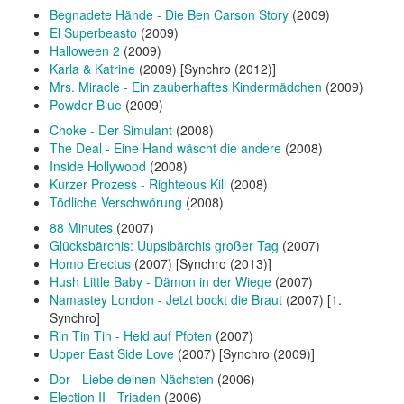
Begnadete Hände - Die Ben Carson Story
(2009)
El Superbeasto
(2009)
Halloween 2
(2009)
Karla & Katrine
(2009) [Synchro (2012)]
Mrs. Miracle - Ein zauberhaftes Kindermädchen
(2009)
Powder Blue
(2009)
Choke - Der Simulant
(2008)
The Deal - Eine Hand wäscht die andere
(2008)
Inside Hollywood
(2008)
Kurzer Prozess - Righteous Kill
(2008)
Tödliche Verschwörung
(2008)
88 Minutes
(2007)
Glücksbärchis: Uupsibärchis großer Tag
(2007)
Homo Erectus
(2007) [Synchro (2013)]
Hush Little Baby - Dämon in der Wiege
(2007)
Namastey London - Jetzt bockt die Braut
(2007) [1.
Synchro]
Rin Tin Tin - Held auf Pfoten
(2007)
Upper East Side Love
(2007) [Synchro (2009)]
Dor - Liebe deinen Nächsten
(2006)
Election II - Triaden
(2006)