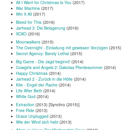
All I Want for Christmas Is You
(2017)
War Machine
(2017)
Win It All
(2017)
Bleed for This
(2016)
Jarhead 3: Die Belagerung
(2016)
XOXO
(2016)
Moonwalkers
(2015)
The Overnight - Einladung mit gewissen Vorzügen
(2015)
Secret Agency: Barely Lethal
(2015)
Big Game - Die Jagd beginnt!
(2014)
Cowgirls and Angels 2: Dakotas Pferdesommer
(2014)
Happy Christmas
(2014)
Jarhead 2 - Zurück in die Hölle
(2014)
Kite - Engel der Rache
(2014)
Life After Beth
(2014)
White God
(2014)
Extraction
(2013) [Synchro (2015)]
Free Ride
(2013)
Grace Unplugged
(2013)
Wie der Wind sich hebt
(2013)
Allein zu Haus: Der Weihnachts-Coup
(2012)