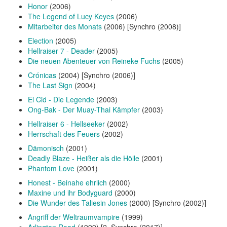
Honor
(2006)
The Legend of Lucy Keyes
(2006)
Mitarbeiter des Monats
(2006) [Synchro (2008)]
Election
(2005)
Hellraiser 7 - Deader
(2005)
Die neuen Abenteuer von Reineke Fuchs
(2005)
Crónicas
(2004) [Synchro (2006)]
The Last Sign
(2004)
El Cid - Die Legende
(2003)
Ong-Bak - Der Muay-Thai Kämpfer
(2003)
Hellraiser 6 - Hellseeker
(2002)
Herrschaft des Feuers
(2002)
Dämonisch
(2001)
Deadly Blaze - Heißer als die Hölle
(2001)
Phantom Love
(2001)
Honest - Beinahe ehrlich
(2000)
Maxine und ihr Bodyguard
(2000)
Die Wunder des Taliesin Jones
(2000) [Synchro (2002)]
Angriff der Weltraumvampire
(1999)
Arlington Road
(1999) [2. Synchro (2017)]