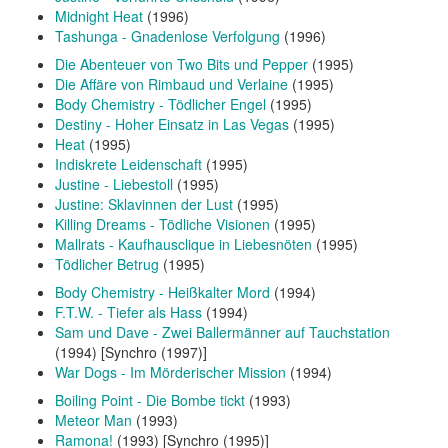
Midnight Heat
(1996)
Tashunga - Gnadenlose Verfolgung
(1996)
Die Abenteuer von Two Bits und Pepper
(1995)
Die Affäre von Rimbaud und Verlaine
(1995)
Body Chemistry - Tödlicher Engel
(1995)
Destiny - Hoher Einsatz in Las Vegas
(1995)
Heat
(1995)
Indiskrete Leidenschaft
(1995)
Justine - Liebestoll
(1995)
Justine: Sklavinnen der Lust
(1995)
Killing Dreams - Tödliche Visionen
(1995)
Mallrats - Kaufhausclique in Liebesnöten
(1995)
Tödlicher Betrug
(1995)
Body Chemistry - Heißkalter Mord
(1994)
F.T.W. - Tiefer als Hass
(1994)
Sam und Dave - Zwei Ballermänner auf Tauchstation
(1994) [Synchro (1997)]
War Dogs - Im Mörderischer Mission
(1994)
Boiling Point - Die Bombe tickt
(1993)
Meteor Man
(1993)
Ramona!
(1993) [Synchro (1995)]