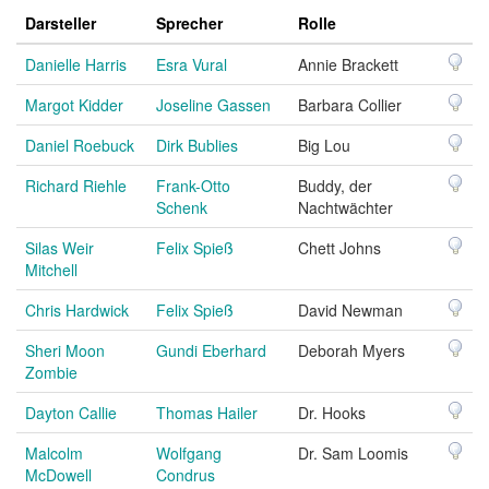
Darsteller
Sprecher
Rolle
Danielle Harris
Esra Vural
Annie Brackett
Margot Kidder
Joseline Gassen
Barbara Collier
Daniel Roebuck
Dirk Bublies
Big Lou
Richard Riehle
Frank-Otto
Buddy, der
Schenk
Nachtwächter
Silas Weir
Felix Spieß
Chett Johns
Mitchell
Chris Hardwick
Felix Spieß
David Newman
Sheri Moon
Gundi Eberhard
Deborah Myers
Zombie
Dayton Callie
Thomas Hailer
Dr. Hooks
Malcolm
Wolfgang
Dr. Sam Loomis
McDowell
Condrus