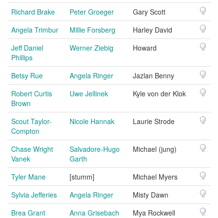
Richard Brake
Peter Groeger
Gary Scott
Angela Trimbur
Millie Forsberg
Harley David
Jeff Daniel
Werner Ziebig
Howard
Phillips
Betsy Rue
Angela Ringer
Jazlan Benny
Robert Curtis
Uwe Jellinek
Kyle von der Klok
Brown
Scout Taylor-
Nicole Hannak
Laurie Strode
Compton
Chase Wright
Salvadore-Hugo
Michael (jung)
Vanek
Garth
Tyler Mane
[stumm]
Michael Myers
Sylvia Jefferies
Angela Ringer
Misty Dawn
Brea Grant
Anna Grisebach
Mya Rockwell