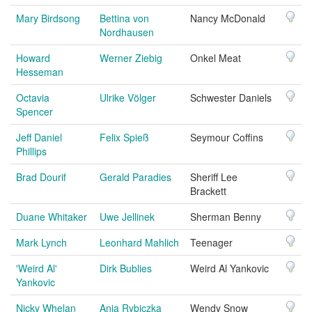
Mary Birdsong
Bettina von
Nancy McDonald
Nordhausen
Howard
Werner Ziebig
Onkel Meat
Hesseman
Octavia
Ulrike Völger
Schwester Daniels
Spencer
Jeff Daniel
Felix Spieß
Seymour Coffins
Phillips
Brad Dourif
Gerald Paradies
Sheriff Lee
Brackett
Duane Whitaker
Uwe Jellinek
Sherman Benny
Mark Lynch
Leonhard Mahlich
Teenager
'Weird Al'
Dirk Bublies
Weird Al Yankovic
Yankovic
Nicky Whelan
Anja Rybiczka
Wendy Snow