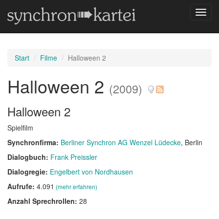
Navig
umsch
Start
Filme
Halloween 2
Halloween 2
(2009)
Halloween 2
Spielfilm
Synchronfirma:
Berliner Synchron AG Wenzel Lüdecke
, Berlin
Dialogbuch:
Frank Preissler
Dialogregie:
Engelbert von Nordhausen
Aufrufe:
4.091
(mehr erfahren)
Anzahl Sprechrollen:
28