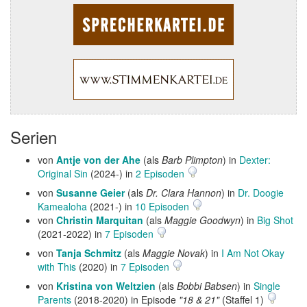
Serien
von
Antje von der Ahe
(als
Barb Plimpton
) in
Dexter:
Original Sin
(2024-) in
2 Episoden
von
Susanne Geier
(als
Dr. Clara Hannon
) in
Dr. Doogie
Kamealoha
(2021-) in
10 Episoden
von
Christin Marquitan
(als
Maggie Goodwyn
) in
Big Shot
(2021-2022) in
7 Episoden
von
Tanja Schmitz
(als
Maggie Novak
) in
I Am Not Okay
with This
(2020) in
7 Episoden
von
Kristina von Weltzien
(als
Bobbi Babsen
) in
Single
Parents
(2018-2020) in Episode
"18 & 21"
(Staffel 1)