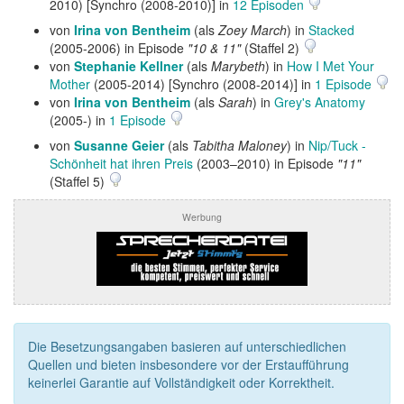
2010) [Synchro (2008-2010)] in
12 Episoden
von
Irina von Bentheim
(als
Zoey March
) in
Stacked
(2005-2006) in Episode
"10 & 11"
(Staffel 2)
von
Stephanie Kellner
(als
Marybeth
) in
How I Met Your
Mother
(2005-2014) [Synchro (2008-2014)] in
1 Episode
von
Irina von Bentheim
(als
Sarah
) in
Grey's Anatomy
(2005-) in
1 Episode
von
Susanne Geier
(als
Tabitha Maloney
) in
Nip/Tuck -
Schönheit hat ihren Preis
(2003–2010) in Episode
"11"
(Staffel 5)
Werbung
Die Besetzungsangaben basieren auf unterschiedlichen
Quellen und bieten insbesondere vor der Erstaufführung
keinerlei Garantie auf Vollständigkeit oder Korrektheit.