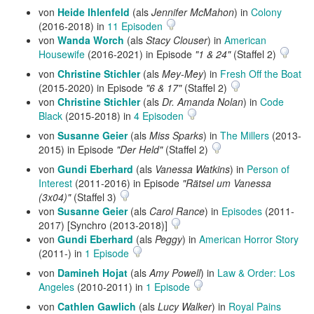
von
Heide Ihlenfeld
(als
Jennifer McMahon
) in
Colony
(2016-2018) in
11 Episoden
von
Wanda Worch
(als
Stacy Clouser
) in
American
Housewife
(2016-2021) in Episode
"1 & 24"
(Staffel 2)
von
Christine Stichler
(als
Mey-Mey
) in
Fresh Off the Boat
(2015-2020) in Episode
"6 & 17"
(Staffel 2)
von
Christine Stichler
(als
Dr. Amanda Nolan
) in
Code
Black
(2015-2018) in
4 Episoden
von
Susanne Geier
(als
Miss Sparks
) in
The Millers
(2013-
2015) in Episode
"Der Held"
(Staffel 2)
von
Gundi Eberhard
(als
Vanessa Watkins
) in
Person of
Interest
(2011-2016) in Episode
"Rätsel um Vanessa
(3x04)"
(Staffel 3)
von
Susanne Geier
(als
Carol Rance
) in
Episodes
(2011-
2017) [Synchro (2013-2018)]
von
Gundi Eberhard
(als
Peggy
) in
American Horror Story
(2011-) in
1 Episode
von
Damineh Hojat
(als
Amy Powell
) in
Law & Order: Los
Angeles
(2010-2011) in
1 Episode
von
Cathlen Gawlich
(als
Lucy Walker
) in
Royal Pains