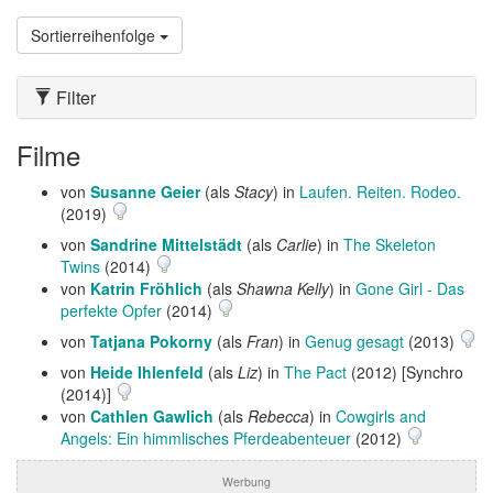
Sortierreihenfolge
Filter
Filme
von
Susanne Geier
(als
Stacy
) in
Laufen. Reiten. Rodeo.
(2019)
von
Sandrine Mittelstädt
(als
Carlie
) in
The Skeleton
Twins
(2014)
von
Katrin Fröhlich
(als
Shawna Kelly
) in
Gone Girl - Das
perfekte Opfer
(2014)
von
Tatjana Pokorny
(als
Fran
) in
Genug gesagt
(2013)
von
Heide Ihlenfeld
(als
Liz
) in
The Pact
(2012) [Synchro
(2014)]
von
Cathlen Gawlich
(als
Rebecca
) in
Cowgirls and
Angels: Ein himmlisches Pferdeabenteuer
(2012)
Werbung