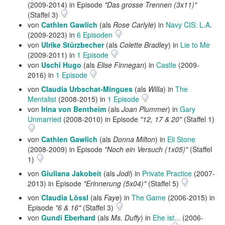
(2009-2014) in Episode
"Das grosse Trennen (3x11)"
(Staffel 3)
von
Cathlen Gawlich
(als
Rose Carlyle
) in
Navy CIS: L.A.
(2009-2023) in
6 Episoden
von
Ulrike Stürzbecher
(als
Colette Bradley
) in
Lie to Me
(2009-2011) in
1 Episode
von
Uschi Hugo
(als
Elise Finnegan
) in
Castle
(2009-
2016) in
1 Episode
von
Claudia Urbschat-Mingues
(als
Willa
) in
The
Mentalist
(2008-2015) in
1 Episode
von
Irina von Bentheim
(als
Joan Plummer
) in
Gary
Unmarried
(2008-2010) in Episode
"12, 17 & 20"
(Staffel 1)
von
Cathlen Gawlich
(als
Donna Milton
) in
Eli Stone
(2008-2009) in Episode
"Noch ein Versuch (1x05)"
(Staffel
1)
von
Giuliana Jakobeit
(als
Jodi
) in
Private Practice
(2007-
2013) in Episode
"Erinnerung (5x04)"
(Staffel 5)
von
Claudia Lössl
(als
Faye
) in
The Game
(2006-2015) in
Episode
"6 & 16"
(Staffel 3)
von
Gundi Eberhard
(als
Ms. Duffy
) in
Ehe ist...
(2006-