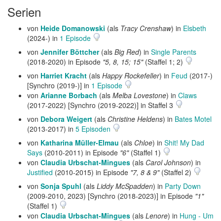
Serien
von
Heide Domanowski
(als
Tracy Crenshaw
) in
Elsbeth
(2024-) in
1 Episode
von
Jennifer Böttcher
(als
Big Red
) in
Single Parents
(2018-2020) in Episode
"5, 8, 15; 15"
(Staffel 1; 2)
von
Harriet Kracht
(als
Happy Rockefeller
) in
Feud
(2017-)
[Synchro (2019-)] in
1 Episode
von
Arianne Borbach
(als
Melba Lovestone
) in
Claws
(2017-2022) [Synchro (2019-2022)] in Staffel 3
von
Debora Weigert
(als
Christine Heldens
) in
Bates Motel
(2013-2017) in
5 Episoden
von
Katharina Müller-Elmau
(als
Chloe
) in
Shit! My Dad
Says
(2010-2011) in Episode
"6"
(Staffel 1)
von
Claudia Urbschat-Mingues
(als
Carol Johnson
) in
Justified
(2010-2015) in Episode
"7, 8 & 9"
(Staffel 2)
von
Sonja Spuhl
(als
Liddy McSpadden
) in
Party Down
(2009-2010, 2023) [Synchro (2018-2023)] in Episode
"1"
(Staffel 1)
von
Claudia Urbschat-Mingues
(als
Lenore
) in
Hung - Um