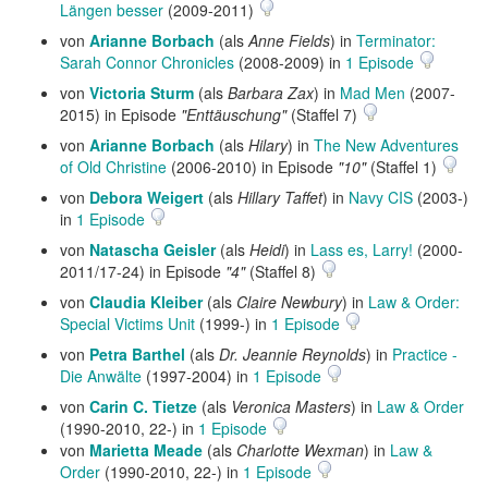
Längen besser
(2009-2011)
von
Arianne Borbach
(als
Anne Fields
) in
Terminator:
Sarah Connor Chronicles
(2008-2009) in
1 Episode
von
Victoria Sturm
(als
Barbara Zax
) in
Mad Men
(2007-
2015) in Episode
"Enttäuschung"
(Staffel 7)
von
Arianne Borbach
(als
Hilary
) in
The New Adventures
of Old Christine
(2006-2010) in Episode
"10"
(Staffel 1)
von
Debora Weigert
(als
Hillary Taffet
) in
Navy CIS
(2003-)
in
1 Episode
von
Natascha Geisler
(als
Heidi
) in
Lass es, Larry!
(2000-
2011/17-24) in Episode
"4"
(Staffel 8)
von
Claudia Kleiber
(als
Claire Newbury
) in
Law & Order:
Special Victims Unit
(1999-) in
1 Episode
von
Petra Barthel
(als
Dr. Jeannie Reynolds
) in
Practice -
Die Anwälte
(1997-2004) in
1 Episode
von
Carin C. Tietze
(als
Veronica Masters
) in
Law & Order
(1990-2010, 22-) in
1 Episode
von
Marietta Meade
(als
Charlotte Wexman
) in
Law &
Order
(1990-2010, 22-) in
1 Episode