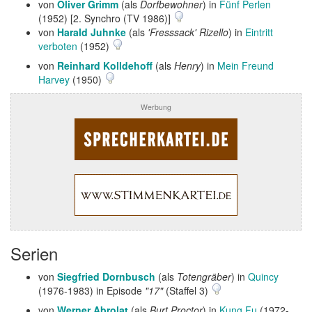
von
Oliver Grimm
(als
Dorfbewohner
) in
Fünf Perlen
(1952) [2. Synchro (TV 1986)]
von
Harald Juhnke
(als
'Fresssack' Rizello
) in
Eintritt
verboten
(1952)
von
Reinhard Kolldehoff
(als
Henry
) in
Mein Freund
Harvey
(1950)
Werbung
Serien
von
Siegfried Dornbusch
(als
Totengräber
) in
Quincy
(1976-1983) in Episode
"17"
(Staffel 3)
von
Werner Abrolat
(als
Burt Proctor
) in
Kung Fu
(1972-