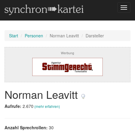
Navig
umsch
Start
Personen
Norman Leavitt
Darsteller
Werbung
Norman Leavitt
Aufrufe:
2.670
(mehr erfahren)
Anzahl Sprechrollen:
30