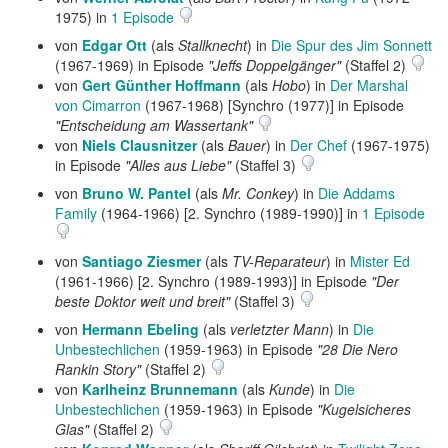
1975) in
1 Episode
von
Edgar Ott
(als
Stallknecht
) in
Die Spur des Jim Sonnett
(1967-1969) in Episode
"Jeffs Doppelgänger"
(Staffel 2)
von
Gert Günther Hoffmann
(als
Hobo
) in
Der Marshal
von Cimarron
(1967-1968) [Synchro (1977)] in Episode
"Entscheidung am Wassertank"
von
Niels Clausnitzer
(als
Bauer
) in
Der Chef
(1967-1975)
in Episode
"Alles aus Liebe"
(Staffel 3)
von
Bruno W. Pantel
(als
Mr. Conkey
) in
Die Addams
Family
(1964-1966) [2. Synchro (1989-1990)] in
1 Episode
von
Santiago Ziesmer
(als
TV-Reparateur
) in
Mister Ed
(1961-1966) [2. Synchro (1989-1993)] in Episode
"Der
beste Doktor weit und breit"
(Staffel 3)
von
Hermann Ebeling
(als
verletzter Mann
) in
Die
Unbestechlichen
(1959-1963) in Episode
"28 Die Nero
Rankin Story"
(Staffel 2)
von
Karlheinz Brunnemann
(als
Kunde
) in
Die
Unbestechlichen
(1959-1963) in Episode
"Kugelsicheres
Glas"
(Staffel 2)