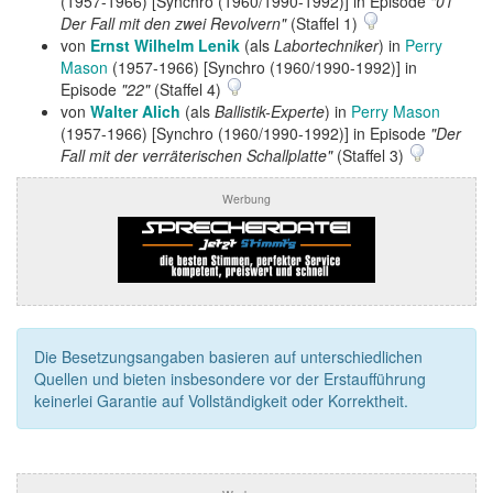
(1957-1966) [Synchro (1960/1990-1992)] in Episode
"01
Der Fall mit den zwei Revolvern"
(Staffel 1)
von
Ernst Wilhelm Lenik
(als
Labortechniker
) in
Perry
Mason
(1957-1966) [Synchro (1960/1990-1992)] in
Episode
"22"
(Staffel 4)
von
Walter Alich
(als
Ballistik-Experte
) in
Perry Mason
(1957-1966) [Synchro (1960/1990-1992)] in Episode
"Der
Fall mit der verräterischen Schallplatte"
(Staffel 3)
Werbung
Die Besetzungsangaben basieren auf unterschiedlichen
Quellen und bieten insbesondere vor der Erstaufführung
keinerlei Garantie auf Vollständigkeit oder Korrektheit.