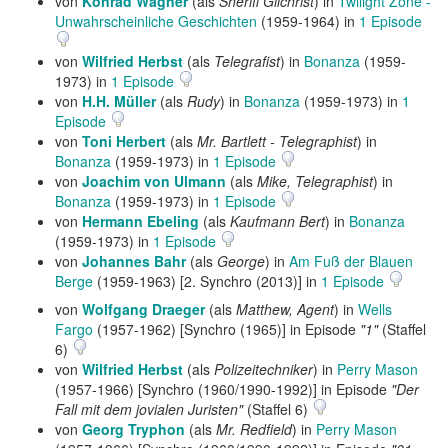
von
Konrad Wagner
(als
Sheriff Gilchrist
) in
Twilight Zone -
Unwahrscheinliche Geschichten
(1959-1964) in
1 Episode
von
Wilfried Herbst
(als
Telegrafist
) in
Bonanza
(1959-
1973) in
1 Episode
von
H.H. Müller
(als
Rudy
) in
Bonanza
(1959-1973) in
1
Episode
von
Toni Herbert
(als
Mr. Bartlett - Telegraphist
) in
Bonanza
(1959-1973) in
1 Episode
von
Joachim von Ulmann
(als
Mike, Telegraphist
) in
Bonanza
(1959-1973) in
1 Episode
von
Hermann Ebeling
(als
Kaufmann Bert
) in
Bonanza
(1959-1973) in
1 Episode
von
Johannes Bahr
(als
George
) in
Am Fuß der Blauen
Berge
(1959-1963) [2. Synchro (2013)] in
1 Episode
von
Wolfgang Draeger
(als
Matthew, Agent
) in
Wells
Fargo
(1957-1962) [Synchro (1965)] in Episode
"1"
(Staffel
6)
von
Wilfried Herbst
(als
Polizeitechniker
) in
Perry Mason
(1957-1966) [Synchro (1960/1990-1992)] in Episode
"Der
Fall mit dem jovialen Juristen"
(Staffel 6)
von
Georg Tryphon
(als
Mr. Redfield
) in
Perry Mason