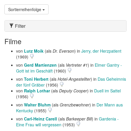
Sortierreihenfolge
Filter
Filme
von
Lutz Moik
(als
Dr. Everson
) in
Jerry, der Herzpatient
(1969)
von
Gerd Martienzen
(als
Vertreter #1
) in
Elmer Gantry -
Gott ist im Geschäft
(1960)
von
Toni Herbert
(als
Hotel-Angestellter
) in
Das Geheimnis
der fünf Gräber
(1956)
von
Ralph Lothar
(als
Deputy Cooper
) in
Duell im Sattel
(1956)
von
Walter Bluhm
(als
Grenzbewohner
) in
Der Mann aus
Kentucky
(1955)
von
Carl-Heinz Carell
(als
Barkeeper Bill
) in
Gardenia -
Eine Frau will vergessen
(1953)