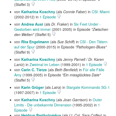
(Staffel 3)
von
Katharina Koschny
(als
Connie Faber
) in
CSI: Miami
(2002-2012) in
1 Episode
von
Andrea Aust
(als
Dr. Fraker
) in
Six Feet Under -
Gestorben wird immer
(2001-2005) in Episode
"Zwischen
den Welten"
(Staffel 5)
von
Rita Engelmann
(als
Sue Schiff
) in
CSI - Den Tätern
auf der Spur
(2000-2015) in Episode
"Pathologen-Blues"
(Staffel 9)
von
Katharina Koschny
(als
Jenny Parnell / Dr. Karen
Lantz
) in
Zweimal im Leben
(1999-2001) in
1 Episode
von
Carin C. Tietze
(als
Beth Benfield
) in
Für alle Fälle
Amy
(1999-2005) in Episode
"Ein missglücktes Date"
(Staffel 5)
von
Karin Grüger
(als
Laira
) in
Stargate Kommando SG-1
(1997-2007) in
1 Episode
von
Katharina Koschny
(als
Joan Garrison
) in
Outer
Limits - Die unbekannte Dimension
(1995-2002) in
1
Episode
von
Heidrun Bartholomäus
(als
Lt. Col. Sara Coffey
) in