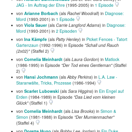
JAG - Im Auftrag der Ehre
(1995-2005) in
1 Episode
von
Arianne Borbach
(als
Rachel Woodrall
) in
Diagnose:
Mord
(1993-2001) in
1 Episode
von
Viola Sauer
(als
Carrie Langford Adams
) in
Diagnose:
Mord
(1993-2001) in
2 Episoden
von
Ina Kämpfe
(als
Patty Henley
) in
Picket Fences - Tatort
Gartenzaun
(1992-1996) in Episode
"Schall und Rauch
(2x02)"
(Staffel 2)
von
Cornelia Meinhardt
(als
Laura Gordon
) in
Matlock
(1986-1995) in Episode
"Der Tod eines Gentleman"
(Staffel
2)
von
Hansi Jochmann
(als
Abby Perkins
) in
L.A. Law -
Staranwälte, Tricks, Prozesse
(1986-1994)
von
Scarlet Lubowski
(als
Sara Higgins
) in
Ein Engel auf
Erden
(1984-1989) in Episode
"Das Lied vom kleinen
Glück"
(Staffel 1)
von
Cornelia Meinhardt
(als
Lisa Brooks
) in
Simon &
Simon
(1981-1988) in Episode
"Der Mumienmacher"
(Staffel 4)
von
Dorette Hugo
(als
Bobby Lee Jordan
) in
Ein Duke