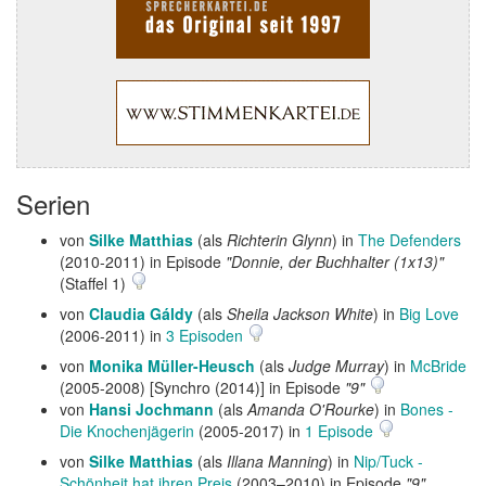
Serien
von
Silke Matthias
(als
Richterin Glynn
) in
The Defenders
(2010-2011) in Episode
"Donnie, der Buchhalter (1x13)"
(Staffel 1)
von
Claudia Gáldy
(als
Sheila Jackson White
) in
Big Love
(2006-2011) in
3 Episoden
von
Monika Müller-Heusch
(als
Judge Murray
) in
McBride
(2005-2008) [Synchro (2014)] in Episode
"9"
von
Hansi Jochmann
(als
Amanda O'Rourke
) in
Bones -
Die Knochenjägerin
(2005-2017) in
1 Episode
von
Silke Matthias
(als
Illana Manning
) in
Nip/Tuck -
Schönheit hat ihren Preis
(2003–2010) in Episode
"9"