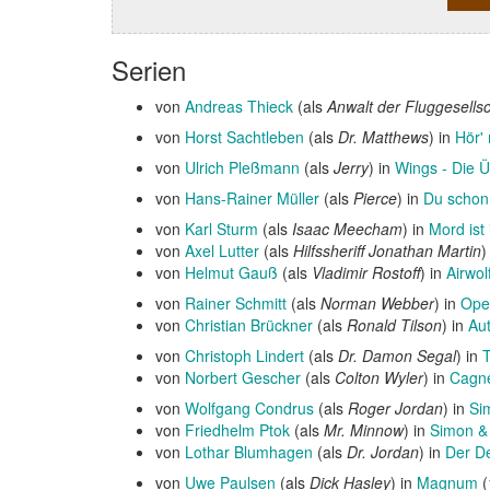
Serien
von
Andreas Thieck
(als
Anwalt der Fluggesellsc
von
Horst Sachtleben
(als
Dr. Matthews
) in
Hör'
von
Ulrich Pleßmann
(als
Jerry
) in
Wings - Die Ü
von
Hans-Rainer Müller
(als
Pierce
) in
Du schon
von
Karl Sturm
(als
Isaac Meecham
) in
Mord ist
von
Axel Lutter
(als
Hilfssheriff Jonathan Martin
)
von
Helmut Gauß
(als
Vladimir Rostoff
) in
Airwol
von
Rainer Schmitt
(als
Norman Webber
) in
Ope
von
Christian Brückner
(als
Ronald Tilson
) in
Au
von
Christoph Lindert
(als
Dr. Damon Segal
) in
T
von
Norbert Gescher
(als
Colton Wyler
) in
Cagn
von
Wolfgang Condrus
(als
Roger Jordan
) in
Si
von
Friedhelm Ptok
(als
Mr. Minnow
) in
Simon &
von
Lothar Blumhagen
(als
Dr. Jordan
) in
Der D
von
Uwe Paulsen
(als
Dick Hasley
) in
Magnum
(