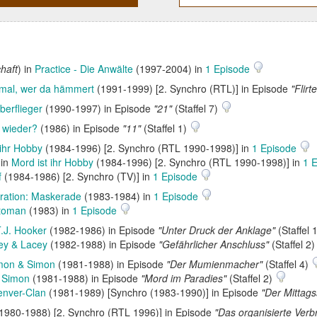
haft
) in
Practice - Die Anwälte
(1997-2004) in
1 Episode
 mal, wer da hämmert
(1991-1999) [2. Synchro (RTL)] in Episode
"Flirt
berflieger
(1990-1997) in Episode
"21"
(Staffel 7)
 wieder?
(1986) in Episode
"11"
(Staffel 1)
 ihr Hobby
(1984-1996) [2. Synchro (RTL 1990-1998)] in
1 Episode
 in
Mord ist ihr Hobby
(1984-1996) [2. Synchro (RTL 1990-1998)] in
1 
f
(1984-1986) [2. Synchro (TV)] in
1 Episode
ration: Maskerade
(1983-1984) in
1 Episode
toman
(1983) in
1 Episode
.J. Hooker
(1982-1986) in Episode
"Unter Druck der Anklage"
(Staffel 
ey & Lacey
(1982-1988) in Episode
"Gefährlicher Anschluss"
(Staffel 2
mon & Simon
(1981-1988) in Episode
"Der Mumienmacher"
(Staffel 4)
 Simon
(1981-1988) in Episode
"Mord im Paradies"
(Staffel 2)
enver-Clan
(1981-1989) [Synchro (1983-1990)] in Episode
"Der Mittags
1980-1988) [2. Synchro (RTL 1996)] in Episode
"Das organisierte Verb