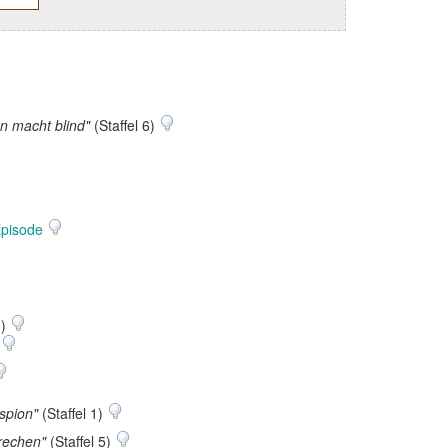
en macht blind"
(Staffel 6)
Episode
1)
)
spion"
(Staffel 1)
rechen"
(Staffel 5)