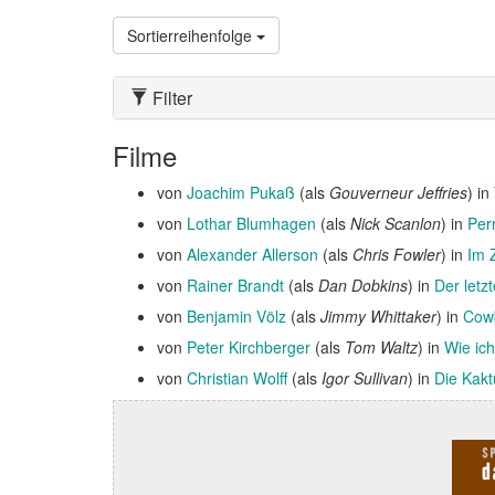
Sortierreihenfolge
Filter
Filme
von
Joachim Pukaß
(als
Gouverneur Jeffries
) in
von
Lothar Blumhagen
(als
Nick Scanlon
) in
Per
von
Alexander Allerson
(als
Chris Fowler
) in
Im 
von
Rainer Brandt
(als
Dan Dobkins
) in
Der letz
von
Benjamin Völz
(als
Jimmy Whittaker
) in
Cowb
von
Peter Kirchberger
(als
Tom Waltz
) in
Wie ich
von
Christian Wolff
(als
Igor Sullivan
) in
Die Kakt