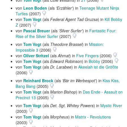
von
Tom Vogt
(als
Cole Williams
) in
21
(2008)
von
Leon Boden
(als
'Erzähler'
) in
Teenage Mutant Ninja
Turtles
(2007)
von
Tom Vogt
(als
Federal Agent Tad Gruzsa
) in
Kill Bobby
Z
(2007)
von
Pascal Breuer
(als
'Silver Surfer'
) in
Fantastic Four:
Rise of the Silver Surfer
(2007)
von
Tom Vogt
(als
Theodore Brassel
) in
Mission:
Impossible 3
(2006)
von
Oliver Stritzel
(als
Ahmat
) in
Five Fingers
(2006)
von
Tom Vogt
(als
Edward Robinson
) in
Bobby
(2006)
von
Tom Vogt
(als
Dr. Larabee
) in
Akeelah ist die Größte
(2006)
von
Reinhard Brock
(als
'Bär im Werbespot'
) in
Kiss Kiss,
Bang Bang
(2005)
von
Tom Vogt
(als
Marion Bishop
) in
Das Ende - Assault on
Precinct 13
(2005)
von
Tom Vogt
(als
Det. Sgt. Whitey Powers
) in
Mystic River
(2003)
von
Tom Vogt
(als
Morpheus
) in
Matrix - Revolutions
(2003)