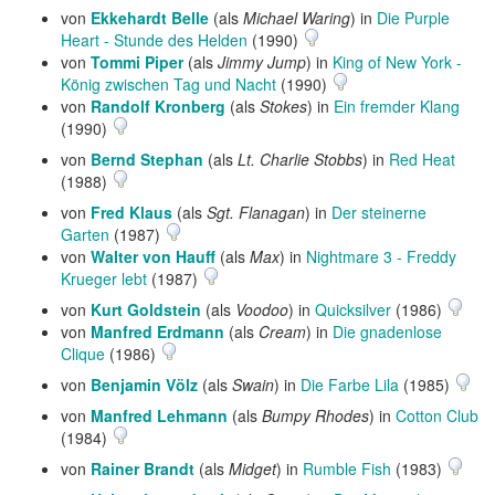
von
Ekkehardt Belle
(als
Michael Waring
) in
Die Purple
Heart - Stunde des Helden
(1990)
von
Tommi Piper
(als
Jimmy Jump
) in
King of New York -
König zwischen Tag und Nacht
(1990)
von
Randolf Kronberg
(als
Stokes
) in
Ein fremder Klang
(1990)
von
Bernd Stephan
(als
Lt. Charlie Stobbs
) in
Red Heat
(1988)
von
Fred Klaus
(als
Sgt. Flanagan
) in
Der steinerne
Garten
(1987)
von
Walter von Hauff
(als
Max
) in
Nightmare 3 - Freddy
Krueger lebt
(1987)
von
Kurt Goldstein
(als
Voodoo
) in
Quicksilver
(1986)
von
Manfred Erdmann
(als
Cream
) in
Die gnadenlose
Clique
(1986)
von
Benjamin Völz
(als
Swain
) in
Die Farbe Lila
(1985)
von
Manfred Lehmann
(als
Bumpy Rhodes
) in
Cotton Club
(1984)
von
Rainer Brandt
(als
Midget
) in
Rumble Fish
(1983)