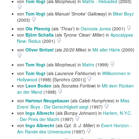
von
Tom Vogt
(als
Morpheus
) in
Matrix - Reloaded
(2003)
von
Tom Vogt
(als
Manuel 'Smoke' Galloway
) in
Biker Boyz
(2003)
von
Ole Pfennig
(als
'Thrax'
) in
Osmosis Jones
(2001)
von
Björn Schalla
(als
Tyrone 'Clean' Miller
) in
Apocalypse
Now: Redux
(2001)
von
Oliver Stritzel
(als
20/20 Mike
) in
Mit aller Härte
(2000)
von
Tom Vogt
(als
Morpheus
) in
Matrix
(1999)
von
Tom Vogt
(als
Laurence Fishburne
) in
Willkommen in
Hollywood
(1998) [Synchro (2001)]
von
Leon Boden
(als
Socrates Fortlow
) in
Mit dem Rücken
an der Wand
(1998)
von
Hartmut Neugebauer
(als
Caleb Humphries
) in
Miss
Evers' Boys - Die Gerechtigkeit siegt
(1997)
von
Ingo Albrecht
(als
Bumpy Johnson
) in
Harlem, N.Y.C.
- Der Preis der Macht
(1997)
von
Ingo Albrecht
(als
Cpt. S. J. Miller
) in
Event Horizon -
Am Rande des Universums
(1997)