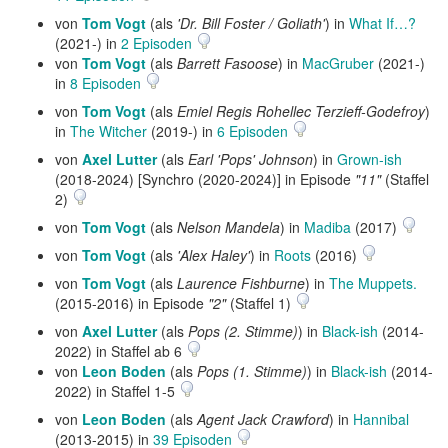
von
Tom Vogt
(als
'Dr. Bill Foster / Goliath'
) in
What If…?
(2021-) in
2 Episoden
von
Tom Vogt
(als
Barrett Fasoose
) in
MacGruber
(2021-)
in
8 Episoden
von
Tom Vogt
(als
Emiel Regis Rohellec Terzieff-Godefroy
)
in
The Witcher
(2019-) in
6 Episoden
von
Axel Lutter
(als
Earl 'Pops' Johnson
) in
Grown-ish
(2018-2024) [Synchro (2020-2024)] in Episode
"11"
(Staffel
2)
von
Tom Vogt
(als
Nelson Mandela
) in
Madiba
(2017)
von
Tom Vogt
(als
'Alex Haley'
) in
Roots
(2016)
von
Tom Vogt
(als
Laurence Fishburne
) in
The Muppets.
(2015-2016) in Episode
"2"
(Staffel 1)
von
Axel Lutter
(als
Pops (2. Stimme)
) in
Black-ish
(2014-
2022) in Staffel ab 6
von
Leon Boden
(als
Pops (1. Stimme)
) in
Black-ish
(2014-
2022) in Staffel 1-5
von
Leon Boden
(als
Agent Jack Crawford
) in
Hannibal
(2013-2015) in
39 Episoden