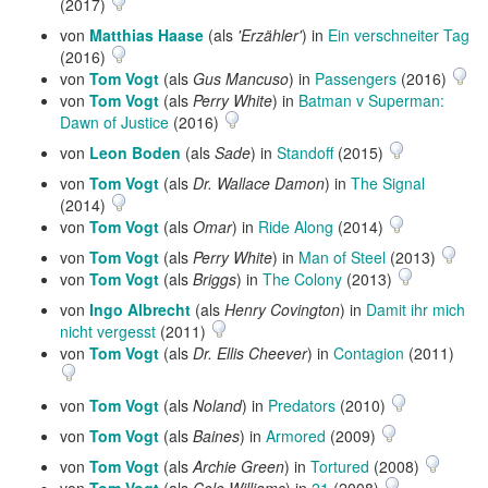
(2017)
von
Matthias Haase
(als
'Erzähler'
) in
Ein verschneiter Tag
(2016)
von
Tom Vogt
(als
Gus Mancuso
) in
Passengers
(2016)
von
Tom Vogt
(als
Perry White
) in
Batman v Superman:
Dawn of Justice
(2016)
von
Leon Boden
(als
Sade
) in
Standoff
(2015)
von
Tom Vogt
(als
Dr. Wallace Damon
) in
The Signal
(2014)
von
Tom Vogt
(als
Omar
) in
Ride Along
(2014)
von
Tom Vogt
(als
Perry White
) in
Man of Steel
(2013)
von
Tom Vogt
(als
Briggs
) in
The Colony
(2013)
von
Ingo Albrecht
(als
Henry Covington
) in
Damit ihr mich
nicht vergesst
(2011)
von
Tom Vogt
(als
Dr. Ellis Cheever
) in
Contagion
(2011)
von
Tom Vogt
(als
Noland
) in
Predators
(2010)
von
Tom Vogt
(als
Baines
) in
Armored
(2009)
von
Tom Vogt
(als
Archie Green
) in
Tortured
(2008)