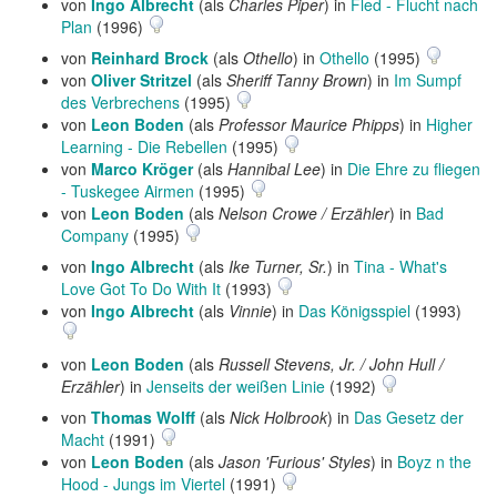
von
Ingo Albrecht
(als
Charles Piper
) in
Fled - Flucht nach
Plan
(1996)
von
Reinhard Brock
(als
Othello
) in
Othello
(1995)
von
Oliver Stritzel
(als
Sheriff Tanny Brown
) in
Im Sumpf
des Verbrechens
(1995)
von
Leon Boden
(als
Professor Maurice Phipps
) in
Higher
Learning - Die Rebellen
(1995)
von
Marco Kröger
(als
Hannibal Lee
) in
Die Ehre zu fliegen
- Tuskegee Airmen
(1995)
von
Leon Boden
(als
Nelson Crowe / Erzähler
) in
Bad
Company
(1995)
von
Ingo Albrecht
(als
Ike Turner, Sr.
) in
Tina - What's
Love Got To Do With It
(1993)
von
Ingo Albrecht
(als
Vinnie
) in
Das Königsspiel
(1993)
von
Leon Boden
(als
Russell Stevens, Jr. / John Hull /
Erzähler
) in
Jenseits der weißen Linie
(1992)
von
Thomas Wolff
(als
Nick Holbrook
) in
Das Gesetz der
Macht
(1991)
von
Leon Boden
(als
Jason 'Furious' Styles
) in
Boyz n the
Hood - Jungs im Viertel
(1991)