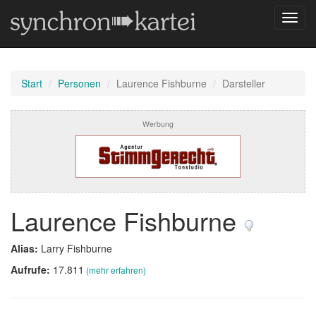
Navig
umsch
Start
Personen
Laurence Fishburne
Darsteller
Werbung
Laurence Fishburne
Alias:
Larry Fishburne
Aufrufe:
17.811
(mehr erfahren)