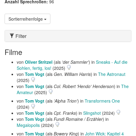
Anzahl Sprechrollen:
96
Sortierreihenfolge
Filter
Filme
von
Oliver Stritzel
(als
'der Sammler'
) in
Sneaks - Auf die
Sohlen, fertig, los!
(2025)
von
Tom Vogt
(als
Gen. William Harris
) in
The Astronaut
(2025)
von
Tom Vogt
(als
Col. Robert 'Hendo' Henderson
) in
The
Amateur
(2025)
von
Tom Vogt
(als
'Alpha Trion'
) in
Transformers One
(2024)
von
Tom Vogt
(als
Cpt. Franks
) in
Slingshot
(2024)
von
Tom Vogt
(als
Fundi Romaine / Erzähler
) in
Megalopolis
(2024)
von
Tom Vogt
(als
Bowery King
) in
John Wick: Kapitel 4