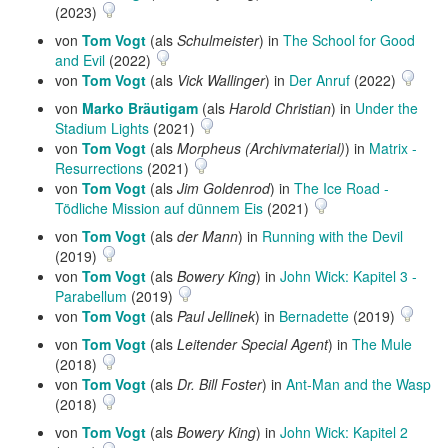
(2023)
von
Tom Vogt
(als
Schulmeister
) in
The School for Good
and Evil
(2022)
von
Tom Vogt
(als
Vick Wallinger
) in
Der Anruf
(2022)
von
Marko Bräutigam
(als
Harold Christian
) in
Under the
Stadium Lights
(2021)
von
Tom Vogt
(als
Morpheus (Archivmaterial)
) in
Matrix -
Resurrections
(2021)
von
Tom Vogt
(als
Jim Goldenrod
) in
The Ice Road -
Tödliche Mission auf dünnem Eis
(2021)
von
Tom Vogt
(als
der Mann
) in
Running with the Devil
(2019)
von
Tom Vogt
(als
Bowery King
) in
John Wick: Kapitel 3 -
Parabellum
(2019)
von
Tom Vogt
(als
Paul Jellinek
) in
Bernadette
(2019)
von
Tom Vogt
(als
Leitender Special Agent
) in
The Mule
(2018)
von
Tom Vogt
(als
Dr. Bill Foster
) in
Ant-Man and the Wasp
(2018)
von
Tom Vogt
(als
Bowery King
) in
John Wick: Kapitel 2