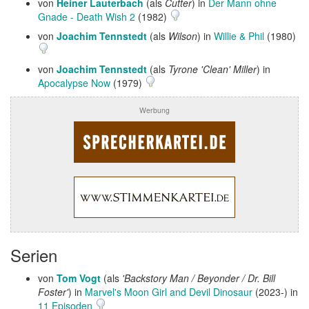
von
Heiner Lauterbach
(als
Cutter
) in
Der Mann ohne
Gnade - Death Wish 2
(1982)
von
Joachim Tennstedt
(als
Wilson
) in
Willie & Phil
(1980)
von
Joachim Tennstedt
(als
Tyrone 'Clean' Miller
) in
Apocalypse Now
(1979)
Werbung
Serien
von
Tom Vogt
(als
'Backstory Man / Beyonder / Dr. Bill
Foster'
) in
Marvel's Moon Girl and Devil Dinosaur
(2023-) in
11 Episoden