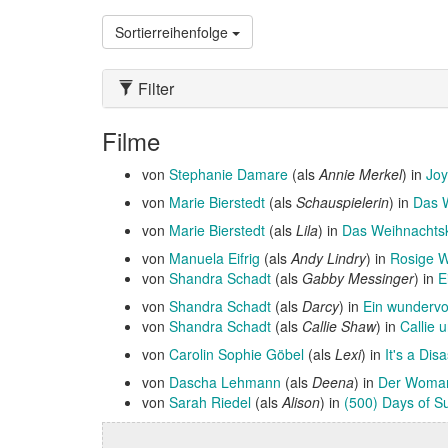
Sortierreihenfolge
Filter
Filme
von
Stephanie Damare
(als
Annie Merkel
) in
Joy
von
Marie Bierstedt
(als
Schauspielerin
) in
Das 
von
Marie Bierstedt
(als
Lila
) in
Das Weihnachtska
von
Manuela Eifrig
(als
Andy Lindry
) in
Rosige 
von
Shandra Schadt
(als
Gabby Messinger
) in
E
von
Shandra Schadt
(als
Darcy
) in
Ein wundervo
von
Shandra Schadt
(als
Callie Shaw
) in
Callie 
von
Carolin Sophie Göbel
(als
Lexi
) in
It's a Dis
von
Dascha Lehmann
(als
Deena
) in
Der Womani
von
Sarah Riedel
(als
Alison
) in
(500) Days of 