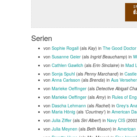
Serien
von
Sophie Rogall
(als
Kay
) in
The Good Doctor
von
Susanne Geier
(als
Ingrid Beauchamp
) in
W
von
Cathlen Gawlich
(als
Erin Sinclaire
) in
Mad 
von
Sonja Spuhl
(als
Penny Marchand
) in
Castle
von
Anna Carlsson
(als
Brenda
) in
Aus Versehen
von
Marieke Oeffinger
(als
Detective Abigail Cha
von
Marieke Oeffinger
(als
Amy
) in
Rules of En
von
Dascha Lehmann
(als
Rachel
) in
Grey's An
von
Maria Hönig
(als
'Courtney'
) in
American Da
von
Julia Ziffer
(als
Siri Albert
) in
Navy CIS
(2003
von
Julia Meynen
(als
Beth Mason
) in
American