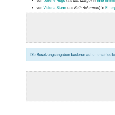
von
Dorette Hugo
(als
Ms. Margo
) in
Eine himml
von
Victoria Sturm
(als
Beth Ackerman
) in
Emerg
Die Besetzungsangaben basieren auf unterschiedliche