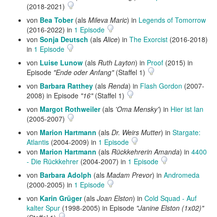
(2018-2021)
von
Bea Tober
(als
Mileva Maric
) in
Legends of Tomorrow
(2016-2022) in
1 Episode
von
Sonja Deutsch
(als
Alice
) in
The Exorcist
(2016-2018)
in
1 Episode
von
Luise Lunow
(als
Ruth Layton
) in
Proof
(2015) in
Episode
"Ende oder Anfang"
(Staffel 1)
von
Barbara Ratthey
(als
Renda
) in
Flash Gordon
(2007-
2008) in Episode
"16"
(Staffel 1)
von
Margot Rothweiler
(als
'Oma Mensky'
) in
Hier ist Ian
(2005-2007)
von
Marion Hartmann
(als
Dr. Weirs Mutter
) in
Stargate:
Atlantis
(2004-2009) in
1 Episode
von
Marion Hartmann
(als
Rückkehrerin Amanda
) in
4400
- Die Rückkehrer
(2004-2007) in
1 Episode
von
Barbara Adolph
(als
Madam Prevor
) in
Andromeda
(2000-2005) in
1 Episode
von
Karin Grüger
(als
Joan Elston
) in
Cold Squad - Auf
kalter Spur
(1998-2005) in Episode
"Janine Elston (1x02)"