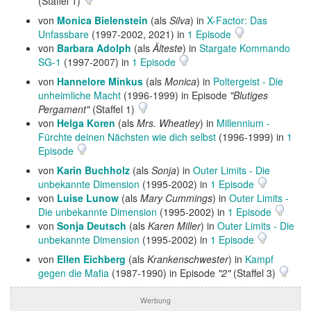
(Staffel 1)
von
Monica Bielenstein
(als
Silva
) in
X-Factor: Das
Unfassbare
(1997-2002, 2021) in
1 Episode
von
Barbara Adolph
(als
Älteste
) in
Stargate Kommando
SG-1
(1997-2007) in
1 Episode
von
Hannelore Minkus
(als
Monica
) in
Poltergeist - Die
unheimliche Macht
(1996-1999) in Episode
"Blutiges
Pergament"
(Staffel 1)
von
Helga Koren
(als
Mrs. Wheatley
) in
Millennium -
Fürchte deinen Nächsten wie dich selbst
(1996-1999) in
1
Episode
von
Karin Buchholz
(als
Sonja
) in
Outer Limits - Die
unbekannte Dimension
(1995-2002) in
1 Episode
von
Luise Lunow
(als
Mary Cummings
) in
Outer Limits -
Die unbekannte Dimension
(1995-2002) in
1 Episode
von
Sonja Deutsch
(als
Karen Miller
) in
Outer Limits - Die
unbekannte Dimension
(1995-2002) in
1 Episode
von
Ellen Eichberg
(als
Krankenschwester
) in
Kampf
gegen die Mafia
(1987-1990) in Episode
"2"
(Staffel 3)
Werbung