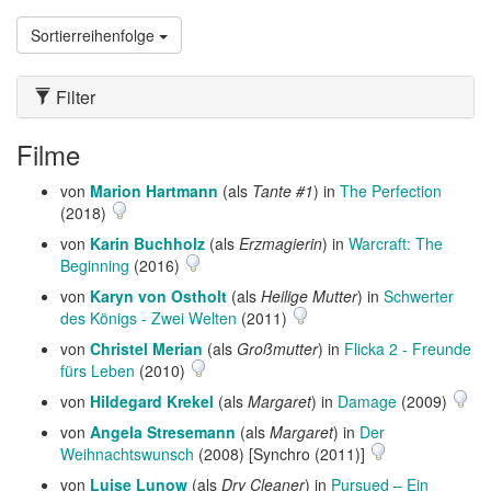
Sortierreihenfolge
Filter
Filme
von
Marion Hartmann
(als
Tante #1
) in
The Perfection
(2018)
von
Karin Buchholz
(als
Erzmagierin
) in
Warcraft: The
Beginning
(2016)
von
Karyn von Ostholt
(als
Heilige Mutter
) in
Schwerter
des Königs - Zwei Welten
(2011)
von
Christel Merian
(als
Großmutter
) in
Flicka 2 - Freunde
fürs Leben
(2010)
von
Hildegard Krekel
(als
Margaret
) in
Damage
(2009)
von
Angela Stresemann
(als
Margaret
) in
Der
Weihnachtswunsch
(2008) [Synchro (2011)]
von
Luise Lunow
(als
Dry Cleaner
) in
Pursued – Ein