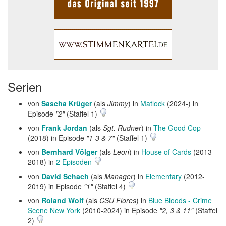
Serien
von
Sascha Krüger
(als
Jimmy
) in
Matlock
(2024-) in
Episode
"2"
(Staffel 1)
von
Frank Jordan
(als
Sgt. Rudner
) in
The Good Cop
(2018) in Episode
"1-3 & 7"
(Staffel 1)
von
Bernhard Völger
(als
Leon
) in
House of Cards
(2013-
2018) in
2 Episoden
von
David Schach
(als
Manager
) in
Elementary
(2012-
2019) in Episode
"1"
(Staffel 4)
von
Roland Wolf
(als
CSU Flores
) in
Blue Bloods - Crime
Scene New York
(2010-2024) in Episode
"2, 3 & 11"
(Staffel
2)