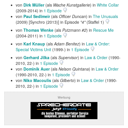
von
Dirk Müller
(als
Wache Kunstgallerie
) in
White Collar
(2009-2014) in
1 Episode
von
Paul Sedlmeir
(als
Officer Duncan
) in
The Unusuals
(2009) [Synchro (2013)] in Episode
"4"
(Staffel 1)
von
Thomas Wenke
(als
Putzmann #2
) in
Rescue Me
(2004-2011) in
1 Episode
von
Karl Knaup
(als
Adam Benitez
) in
Law & Order:
Special Victims Unit
(1999-) in
1 Episode
von
Gerhard Jilka
(als
Supervisor
) in
Law & Order
(1990-
2010, 22-) in
1 Episode
von
Dominik Auer
(als
Nelson Quintana
) in
Law & Order
(1990-2010, 22-) in
1 Episode
von
Niko Macoulis
(als
Gilberto
) in
Law & Order
(1990-
2010, 22-) in
1 Episode
Werbung