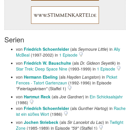
Serien
von
Friedrich Schoenfelder
(als
Seymoure Little
) in
Ally
McBeal
(1997-2002) in
1 Episode
von
Friedrich W. Bauschulte
(als
Dr. Gideon Seyetik
) in
Star Trek: Deep Space Nine
(1993-1999) in
1 Episode
von
Hermann Ebeling
(als
Hayden Langston
) in
Picket
Fences - Tatort Gartenzaun
(1992-1996) in Episode
"Feiertagskrisen"
(Staffel 1)
von
Hartmut Reck
(als
Joe Gardner
) in
Ein Schicksalsjahr
(1986)
von
Friedrich Schoenfelder
(als
Gunther Hartog
) in
Rache
ist ein süßes Wort
(1986)
von
Jochen Striebeck
(als
Sir Lancelot du Lac
) in
Twilight
Zone
(1985-1989) in Episode
"59"
(Staffel 1)