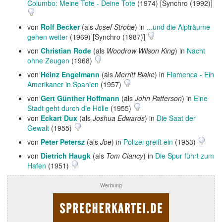
Columbo: Meine Tote - Deine Tote
(1974) [Synchro (1992)]
von
Rolf Becker
(als
Josef Strobe
) in
...und die Alpträume
gehen weiter
(1969) [Synchro (1987)]
von
Christian Rode
(als
Woodrow Wilson King
) in
Nacht
ohne Zeugen
(1968)
von
Heinz Engelmann
(als
Merritt Blake
) in
Flamenca - Ein
Amerikaner in Spanien
(1957)
von
Gert Günther Hoffmann
(als
John Patterson
) in
Eine
Stadt geht durch die Hölle
(1955)
von
Eckart Dux
(als
Joshua Edwards
) in
Die Saat der
Gewalt
(1955)
von
Peter Petersz
(als
Joe
) in
Polizei greift ein
(1953)
von
Dietrich Haugk
(als
Tom Clancy
) in
Die Spur führt zum
Hafen
(1951)
Werbung