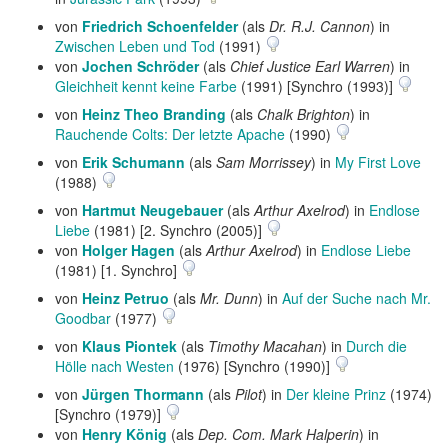
von
Friedrich Schoenfelder
(als
Dr. R.J. Cannon
) in
Zwischen Leben und Tod
(1991)
von
Jochen Schröder
(als
Chief Justice Earl Warren
) in
Gleichheit kennt keine Farbe
(1991) [Synchro (1993)]
von
Heinz Theo Branding
(als
Chalk Brighton
) in
Rauchende Colts: Der letzte Apache
(1990)
von
Erik Schumann
(als
Sam Morrissey
) in
My First Love
(1988)
von
Hartmut Neugebauer
(als
Arthur Axelrod
) in
Endlose
Liebe
(1981) [2. Synchro (2005)]
von
Holger Hagen
(als
Arthur Axelrod
) in
Endlose Liebe
(1981) [1. Synchro]
von
Heinz Petruo
(als
Mr. Dunn
) in
Auf der Suche nach Mr.
Goodbar
(1977)
von
Klaus Piontek
(als
Timothy Macahan
) in
Durch die
Hölle nach Westen
(1976) [Synchro (1990)]
von
Jürgen Thormann
(als
Pilot
) in
Der kleine Prinz
(1974)
[Synchro (1979)]
von
Henry König
(als
Dep. Com. Mark Halperin
) in