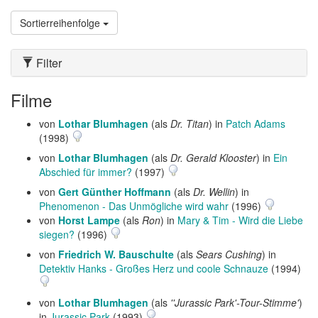
Sortierreihenfolge
Filter
Filme
von
Lothar Blumhagen
(als
Dr. Titan
) in
Patch Adams
(1998)
von
Lothar Blumhagen
(als
Dr. Gerald Klooster
) in
Ein
Abschied für immer?
(1997)
von
Gert Günther Hoffmann
(als
Dr. Wellin
) in
Phenomenon - Das Unmögliche wird wahr
(1996)
von
Horst Lampe
(als
Ron
) in
Mary & Tim - Wird die Liebe
siegen?
(1996)
von
Friedrich W. Bauschulte
(als
Sears Cushing
) in
Detektiv Hanks - Großes Herz und coole Schnauze
(1994)
von
Lothar Blumhagen
(als
''Jurassic Park'-Tour-Stimme'
)
in
Jurassic Park
(1993)