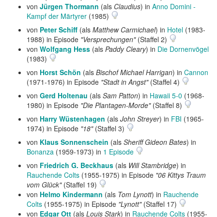
von
Jürgen Thormann
(als
Claudius
) in
Anno Domini -
Kampf der Märtyrer
(1985)
von
Peter Schiff
(als
Matthew Carmichael
) in
Hotel
(1983-
1988) in Episode
"Versprechungen"
(Staffel 2)
von
Wolfgang Hess
(als
Paddy Cleary
) in
Die Dornenvögel
(1983)
von
Horst Schön
(als
Bischof Michael Harrigan
) in
Cannon
(1971-1976) in Episode
"Stadt in Angst"
(Staffel 4)
von
Gerd Holtenau
(als
Sam Patton
) in
Hawaii 5-0
(1968-
1980) in Episode
"Die Plantagen-Morde"
(Staffel 8)
von
Harry Wüstenhagen
(als
John Streyer
) in
FBI
(1965-
1974) in Episode
"18"
(Staffel 3)
von
Klaus Sonnenschein
(als
Sheriff Gideon Bates
) in
Bonanza
(1959-1973) in
1 Episode
von
Friedrich G. Beckhaus
(als
Will Stambridge
) in
Rauchende Colts
(1955-1975) in Episode
"06 Kittys Traum
vom Glück"
(Staffel 19)
von
Helmo Kindermann
(als
Tom Lynott
) in
Rauchende
Colts
(1955-1975) in Episode
"Lynott"
(Staffel 17)
von
Edgar Ott
(als
Louis Stark
) in
Rauchende Colts
(1955-