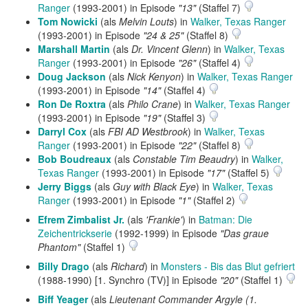
Ranger
(1993-2001) in Episode
"13"
(Staffel 7)
Tom Nowicki
(als
Melvin Louts
) in
Walker, Texas Ranger
(1993-2001) in Episode
"24 & 25"
(Staffel 8)
Marshall Martin
(als
Dr. Vincent Glenn
) in
Walker, Texas
Ranger
(1993-2001) in Episode
"26"
(Staffel 4)
Doug Jackson
(als
Nick Kenyon
) in
Walker, Texas Ranger
(1993-2001) in Episode
"14"
(Staffel 4)
Ron De Roxtra
(als
Philo Crane
) in
Walker, Texas Ranger
(1993-2001) in Episode
"19"
(Staffel 3)
Darryl Cox
(als
FBI AD Westbrook
) in
Walker, Texas
Ranger
(1993-2001) in Episode
"22"
(Staffel 8)
Bob Boudreaux
(als
Constable Tim Beaudry
) in
Walker,
Texas Ranger
(1993-2001) in Episode
"17"
(Staffel 5)
Jerry Biggs
(als
Guy with Black Eye
) in
Walker, Texas
Ranger
(1993-2001) in Episode
"1"
(Staffel 2)
Efrem Zimbalist Jr.
(als
'Frankie'
) in
Batman: Die
Zeichentrickserie
(1992-1999) in Episode
"Das graue
Phantom"
(Staffel 1)
Billy Drago
(als
Richard
) in
Monsters - Bis das Blut gefriert
(1988-1990) [1. Synchro (TV)] in Episode
"20"
(Staffel 1)
Biff Yeager
(als
Lieutenant Commander Argyle (1.