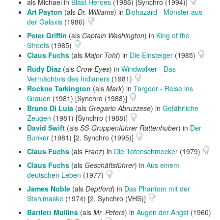
als Michael in
Blast Heroes
(1986) [Synchro (1994)]
Art Payton
(als
Dr. Williams
) in
Biohazard - Monster aus
der Galaxis
(1986)
Peter Griffin
(als
Captain Washington
) in
King of the
Streets
(1985)
Claus Fuchs
(als
Major Toht
) in
Die Einsteiger
(1985)
Rudy Diaz
(als
Crow Eyes
) in
Windwalker - Das
Vermächtnis des Indianers
(1981)
Rockne Tarkington
(als
Mark
) in
Targoor - Reise ins
Grauen
(1981) [Synchro (1988)]
Bruno Di Luia
(als
Gregario Abruzzese
) in
Gefährliche
Zeugen
(1981) [Synchro (1988)]
David Swift
(als
SS-Gruppenführer Rattenhuber
) in
Der
Bunker
(1981) [2. Synchro (1995)]
Claus Fuchs
(als
Franz
) in
Die Totenschmecker
(1979)
Claus Fuchs
(als
Geschäftsführer
) in
Aus einem
deutschen Leben
(1977)
James Noble
(als
Deptford
) in
Das Phantom mit der
Stahlmaske
(1974) [2. Synchro (VHS)]
Bartlett Mullins
(als
Mr. Peters
) in
Augen der Angst
(1960)