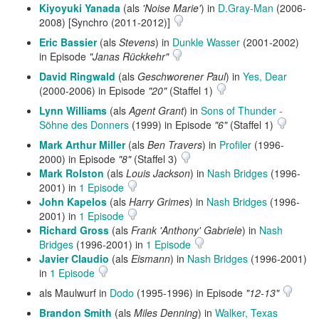
Kiyoyuki Yanada
(als
'Noise Marie'
) in
D.Gray-Man
(2006-
2008) [Synchro (2011-2012)]
Eric Bassier
(als
Stevens
) in
Dunkle Wasser
(2001-2002)
in Episode
"Janas Rückkehr"
David Ringwald
(als
Geschworener Paul
) in
Yes, Dear
(2000-2006) in Episode
"20"
(Staffel 1)
Lynn Williams
(als
Agent Grant
) in
Sons of Thunder -
Söhne des Donners
(1999) in Episode
"6"
(Staffel 1)
Mark Arthur Miller
(als
Ben Travers
) in
Profiler
(1996-
2000) in Episode
"8"
(Staffel 3)
Mark Rolston
(als
Louis Jackson
) in
Nash Bridges
(1996-
2001) in
1 Episode
John Kapelos
(als
Harry Grimes
) in
Nash Bridges
(1996-
2001) in
1 Episode
Richard Gross
(als
Frank 'Anthony' Gabriele
) in
Nash
Bridges
(1996-2001) in
1 Episode
Javier Claudio
(als
Eismann
) in
Nash Bridges
(1996-2001)
in
1 Episode
als Maulwurf in
Dodo
(1995-1996) in Episode
"12-13"
Brandon Smith
(als
Miles Denning
) in
Walker, Texas