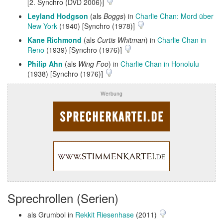
[2. Synchro (DVD 2006)]
Leyland Hodgson
(als
Boggs
) in
Charlie Chan: Mord über
New York
(1940) [Synchro (1978)]
Kane Richmond
(als
Curtis Whitman
) in
Charlie Chan in
Reno
(1939) [Synchro (1976)]
Philip Ahn
(als
Wing Foo
) in
Charlie Chan in Honolulu
(1938) [Synchro (1976)]
Werbung
Sprechrollen (Serien)
als Grumbol in
Rekkit Riesenhase
(2011)