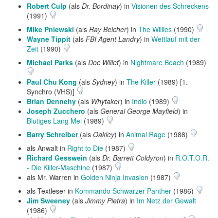
Robert Culp
(als
Dr. Bordinay
) in
Visionen des Schreckens
(1991)
Mike Pniewski
(als
Ray Belcher
) in
The Willies
(1990)
Wayne Tippit
(als
FBI Agent Landry
) in
Wettlauf mit der
Zeit
(1990)
Michael Parks
(als
Doc Willet
) in
Nightmare Beach
(1989)
Paul Chu Kong
(als
Sydney
) in
The Killer
(1989) [1.
Synchro (VHS)]
Brian Dennehy
(als
Whytaker
) in
Indio
(1989)
Joseph Zucchero
(als
General George Mayfield
) in
Blutiges Lang Mei
(1989)
Barry Schreiber
(als
Oakley
) in
Animal Rage
(1988)
als Anwalt in
Right to Die
(1987)
Richard Gesswein
(als
Dr. Barrett Coldyron
) in
R.O.T.O.R.
- Die Killer-Maschine
(1987)
als Mr. Warren in
Golden Ninja Invasion
(1987)
als Textleser in
Kommando Schwarzer Panther
(1986)
Jim Sweeney
(als
Jimmy Pietra
) in
Im Netz der Gewalt
(1986)