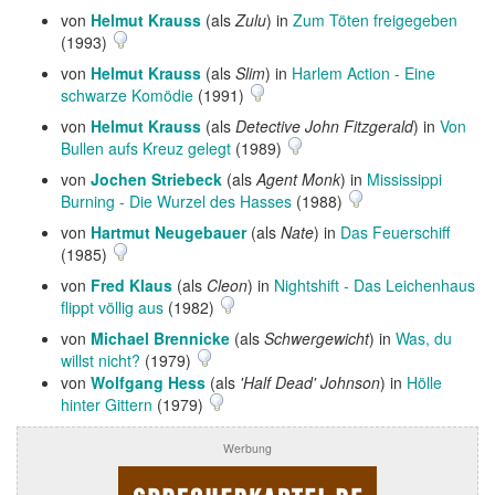
von
Helmut Krauss
(als
Zulu
) in
Zum Töten freigegeben
(1993)
von
Helmut Krauss
(als
Slim
) in
Harlem Action - Eine
schwarze Komödie
(1991)
von
Helmut Krauss
(als
Detective John Fitzgerald
) in
Von
Bullen aufs Kreuz gelegt
(1989)
von
Jochen Striebeck
(als
Agent Monk
) in
Mississippi
Burning - Die Wurzel des Hasses
(1988)
von
Hartmut Neugebauer
(als
Nate
) in
Das Feuerschiff
(1985)
von
Fred Klaus
(als
Cleon
) in
Nightshift - Das Leichenhaus
flippt völlig aus
(1982)
von
Michael Brennicke
(als
Schwergewicht
) in
Was, du
willst nicht?
(1979)
von
Wolfgang Hess
(als
'Half Dead' Johnson
) in
Hölle
hinter Gittern
(1979)
Werbung