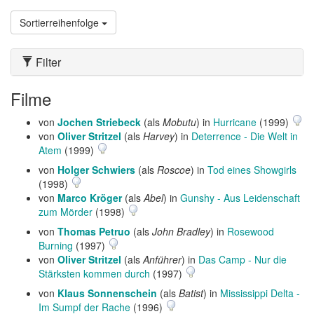
Sortierreihenfolge
Filter
Filme
von
Jochen Striebeck
(als
Mobutu
) in
Hurricane
(1999)
von
Oliver Stritzel
(als
Harvey
) in
Deterrence - Die Welt in
Atem
(1999)
von
Holger Schwiers
(als
Roscoe
) in
Tod eines Showgirls
(1998)
von
Marco Kröger
(als
Abel
) in
Gunshy - Aus Leidenschaft
zum Mörder
(1998)
von
Thomas Petruo
(als
John Bradley
) in
Rosewood
Burning
(1997)
von
Oliver Stritzel
(als
Anführer
) in
Das Camp - Nur die
Stärksten kommen durch
(1997)
von
Klaus Sonnenschein
(als
Batist
) in
Mississippi Delta -
Im Sumpf der Rache
(1996)