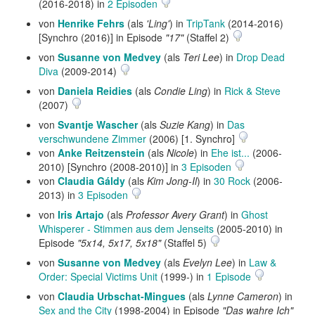
(2016-2018) in
2 Episoden
von
Henrike Fehrs
(als
'Ling'
) in
TripTank
(2014-2016)
[Synchro (2016)] in Episode
"17"
(Staffel 2)
von
Susanne von Medvey
(als
Teri Lee
) in
Drop Dead
Diva
(2009-2014)
von
Daniela Reidies
(als
Condie Ling
) in
Rick & Steve
(2007)
von
Svantje Wascher
(als
Suzie Kang
) in
Das
verschwundene Zimmer
(2006) [1. Synchro]
von
Anke Reitzenstein
(als
Nicole
) in
Ehe ist...
(2006-
2010) [Synchro (2008-2010)] in
3 Episoden
von
Claudia Gáldy
(als
Kim Jong-Il
) in
30 Rock
(2006-
2013) in
3 Episoden
von
Iris Artajo
(als
Professor Avery Grant
) in
Ghost
Whisperer - Stimmen aus dem Jenseits
(2005-2010) in
Episode
"5x14, 5x17, 5x18"
(Staffel 5)
von
Susanne von Medvey
(als
Evelyn Lee
) in
Law &
Order: Special Victims Unit
(1999-) in
1 Episode
von
Claudia Urbschat-Mingues
(als
Lynne Cameron
) in
Sex and the City
(1998-2004) in Episode
"Das wahre Ich"