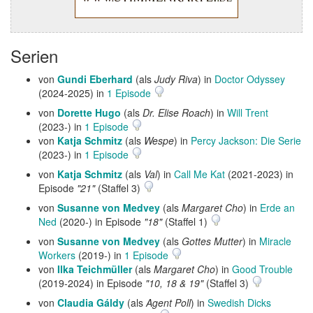
Serien
von
Gundi Eberhard
(als
Judy Riva
) in
Doctor Odyssey
(2024-2025) in
1 Episode
von
Dorette Hugo
(als
Dr. Elise Roach
) in
Will Trent
(2023-) in
1 Episode
von
Katja Schmitz
(als
Wespe
) in
Percy Jackson: Die Serie
(2023-) in
1 Episode
von
Katja Schmitz
(als
Val
) in
Call Me Kat
(2021-2023) in
Episode
"21"
(Staffel 3)
von
Susanne von Medvey
(als
Margaret Cho
) in
Erde an
Ned
(2020-) in Episode
"18"
(Staffel 1)
von
Susanne von Medvey
(als
Gottes Mutter
) in
Miracle
Workers
(2019-) in
1 Episode
von
Ilka Teichmüller
(als
Margaret Cho
) in
Good Trouble
(2019-2024) in Episode
"10, 18 & 19"
(Staffel 3)
von
Claudia Gáldy
(als
Agent Poll
) in
Swedish Dicks