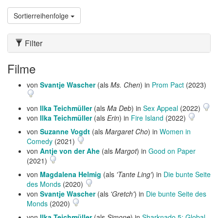
Sortierreihenfolge
Filter
Filme
von
Svantje Wascher
(als
Ms. Chen
) in
Prom Pact
(2023)
von
Ilka Teichmüller
(als
Ma Deb
) in
Sex Appeal
(2022)
von
Ilka Teichmüller
(als
Erin
) in
Fire Island
(2022)
von
Suzanne Vogdt
(als
Margaret Cho
) in
Women in
Comedy
(2021)
von
Antje von der Ahe
(als
Margot
) in
Good on Paper
(2021)
von
Magdalena Helmig
(als
'Tante Ling'
) in
Die bunte Seite
des Monds
(2020)
von
Svantje Wascher
(als
'Gretch'
) in
Die bunte Seite des
Monds
(2020)
von
Ilka Teichmüller
(als
Simone
) in
Sharknado 5: Global