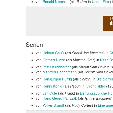
von
Ronald Nitschke
(als
Pedro
) in
Under Fire
(
Serien
von
Helmut Gauß
(als
Sheriff Joe Vasquez
) in
CS
von
Gerhart Hinze
(als
Maximo Ortiz
) in
Nash Br
von
Peter Kirchberger
(als
Sheriff Sam Coyote (
von
Manfred Reddemann
(als
Sheriff Sam Coyo
von
Hansjürgen Hürrig
(als
Cordin
) in
Die glorre
von
Henry König
(als
Raoul
) in
Knight Rider
(198
von
Jan Odle
(als
Frank
) in
Der unglaubliche Hu
von
Hans-Georg Panczak
(als
Ishi (erwachsen)
)
von
Volker Brandt
(als
Rudy Cortes
) in
Eine ame