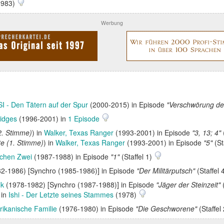
1983)
Werbung
I - Den Tätern auf der Spur
(2000-2015) in Episode
"Verschwörung der
idges
(1996-2001) in
1 Episode
2. Stimme)
) in
Walker, Texas Ranger
(1993-2001) in Episode
"3, 13; 4"
te (1. Stimme)
) in
Walker, Texas Ranger
(1993-2001) in Episode
"5"
(St
ichen Zwei
(1987-1988) in Episode
"1"
(Staffel 1)
2-1986) [Synchro (1985-1986)] in Episode
"Der Militärputsch"
(Staffel 
lk
(1978-1982) [Synchro (1987-1988)] in Episode
"Jäger der Steinzeit"
(
 in
Ishi - Der Letzte seines Stammes
(1978)
rikanische Familie
(1976-1980) in Episode
"Die Geschworene"
(Staffel