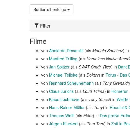
Sortierreihenfolge
Filter
Filme
von
Abelardo Decamilli
(als
Manolo Sanchez
) in
von
Manfred Trilling
(als
Homeless Native Ameri
von
Jan Spitzer
(als
SWAT Cmdr. Rico
) in
Dark 
von
Michael Telloke
(als
Doktor
) in
Torus - Das 
von
Reinhard Scheunemann
(als
Tony Grenaldi
von
Claus Jurichs
(als
Louis Prima
) in
Homerun
von
Klaus Lochthove
(als
Tony Stucci
) in
Weiße 
von
Hans-Rainer Müller
(als
Tony
) in
Houdini & 
von
Thomas Wolff
(als
Ektor
) in
Das große Erdbe
von
Jürgen Kluckert
(als
Tom Tom
) in
Zoff in Bev