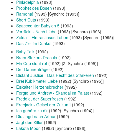
Philadelphia
(1993)
Prophet des Bösen
(1993)
Ramona!
(1993) [Synchro (1995)]
Short Cuts
(1993)
Spacecenter Babylon 5
(1993)
Verrückt - Nach Liebe
(1993) [Synchro (1996)]
Zelda – Ein rastloses Leben
(1993) [Synchro (1995)]
Das Ziel im Dunkel
(1993)
Baby Talk
(1992)
Bram Stokers Dracula
(1992)
Ein Cop sieht rot
(1992) [2. Synchro (1995)]
Der Daunenträger
(1992)
Distant Justice - Das Recht des Stärkeren
(1992)
Drei Kubikmeter Liebe
(1992) [Synchro (1995)]
Eiskalter Herzensbrecher
(1992)
Fergie und Andrew - Skandal im Palast
(1992)
Freddie, der Superfrosch
(1992)
Freejack - Geisel der Zukunft
(1992)
Ich gehöre zu dir
(1992) [Synchro (1994)]
Die Jagd nach Arthur
(1992)
Jagt den Killer
(1992)
Lakota Moon
(1992) [Synchro (1996)]