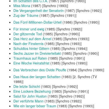
Im Schatten des C.I.A.
(1987) [Synchro (1993)]
Miss Mona
(1987) [Synchro (1993)]
Die Vergangenheit der Senatorin
(1987) [Synchro (1992)]
Zug der Träume
(1987) [Synchro (1991)]
Das Fünf-Millionen-Dollar-Urteil
(1986) [Synchro (1990)]
Für immer und ewig
(1985) [Synchro (1992)]
Der glitzernde Tod
(1985) [Synchro (1990)]
Das Herz auf dem Ärmel
(1985) [Synchro (1993)]
Nach der Finsternis
(1985) [Synchro (1993)]
Schuldlos hinter Gittern
(1985) [Synchro (1994)]
Sechs Jazzer im Dreivierteltakt
(1985) [Synchro (1990)]
Traumhaus auf Raten
(1985) [Synchro (1991)]
Eine Woche Heiratsfrist
(1985) [Synchro (1990)]
Das Verbrechen des Ovide Plouffe
(1984) [Synchro (1999)]
Das Haus der langen Schatten
(1983) [2. Synchro (TV
1988)]
Die letzte Schicht
(1983) [Synchro (1992)]
Eine Lockere Beziehung
(1983) [Synchro (1991)]
Salut für John Huston
(1983) [Synchro (1992)]
Der verführte Mann
(1983) [Synchro (1992)]
Wie ein langer böser Traum
(1983) [Synchro (1993)]