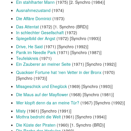
Ein stahlharter Mann
(1975) [2. Synchro (1984)]
Ausnahmezustand
(1974)
Die Affäre Dominici
(1973)
Das Attentat
(1972) [1. Synchro (BRD)]
In schlechter Gesellschaft
(1972)
Spiegelbild der Angst
(1972) [Synchro (1993)]
Drive, He Said
(1971) [Synchro (1992)]
Panik im Needle Park
(1971) [Synchro (1987)]
Teufelskreis
(1971)
Ein Zauberer an meiner Seite
(1971) [Synchro (1992)]
Quackser Fortune hat 'nen Vetter in der Bronx
(1970)
[Synchro (1973)]
Missgeschick und Eheglück
(1969) [Synchro (1993)]
Die Maus auf der Mayflower
(1968) [Synchro (1981)]
Wer klopft denn da an meine Tür?
(1967) [Synchro (1992)]
Misty
(1961) [Synchro (1991)]
Mothra bedroht die Welt
(1961) [Synchro (1994)]
Die Küste der Piraten
(1960) [1. Synchro (BRD)]
Die Rache des Herkules
(1960)