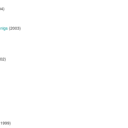
04)
önigs
(2003)
02)
1999)