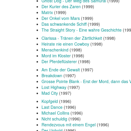
Ghost Dog - Der Weg des Samurai
(1999)
Der Kurier des Zaren
(1999)
Matrix
(1999)
Der Onkel vom Mars
(1999)
Das schwankende Schiff
(1999)
The Straight Story - Eine wahre Geschichte
(199
Clarissa - Tränen der Zärtlichkeit
(1998)
Heirate nie einen Cowboy
(1998)
Menschenkind
(1998)
Mord im Kloster
(1998)
Der Pferdeflüsterer
(1998)
Am Ende der Gewalt
(1997)
Breakdown
(1997)
Grosse Pointe Blank - Erst der Mord, dann das
Lost Highway
(1997)
Mad City
(1997)
Kopfgeld
(1996)
Last Dance
(1996)
Michael Collins
(1996)
Nicht schuldig
(1996)
Rendezvous mit einem Engel
(1996)
Der Unhold
(1996)