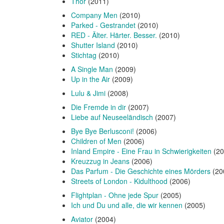
Thor
(2011)
Company Men
(2010)
Parked - Gestrandet
(2010)
RED - Älter. Härter. Besser.
(2010)
Shutter Island
(2010)
Stichtag
(2010)
A Single Man
(2009)
Up in the Air
(2009)
Lulu & Jimi
(2008)
Die Fremde in dir
(2007)
Liebe auf Neuseeländisch
(2007)
Bye Bye Berlusconi!
(2006)
Children of Men
(2006)
Inland Empire - Eine Frau in Schwierigkeiten
(20
Kreuzzug in Jeans
(2006)
Das Parfum - Die Geschichte eines Mörders
(20
Streets of London - Kidulthood
(2006)
Flightplan - Ohne jede Spur
(2005)
Ich und Du und alle, die wir kennen
(2005)
Aviator
(2004)