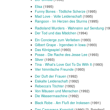
Elisa
(1995)
Funny Bones - Tödliche Scherze
(1995)
Mad Love - Volle Leidenschaft
(1995)
Rangoon - Im Herzen des Sturms
(1995)
Radioland Murders - Wahnsinn auf Sendung
(19
Der Tod und das Mädchen
(1994)
Ein Concierge zum Verlieben
(1993)
Gilbert Grape - Irgendwo in Iowa
(1993)
Das Königsspiel
(1993)
Posse - Die Rache des Jesse Lee
(1993)
Sliver
(1993)
Tina - What's Love Got To Do With It
(1993)
Vier himmlische Freunde
(1993)
Der Duft der Frauen
(1992)
Eiskalte Leidenschaft
(1992)
Rebecca's Töchter
(1992)
Von Mäusen und Menschen
(1992)
Die Wassermaschine
(1992)
Black Robe - Am Fluß der Irokesen
(1991)
Das Camarena-Komplott
(1990) [2. Synchro]