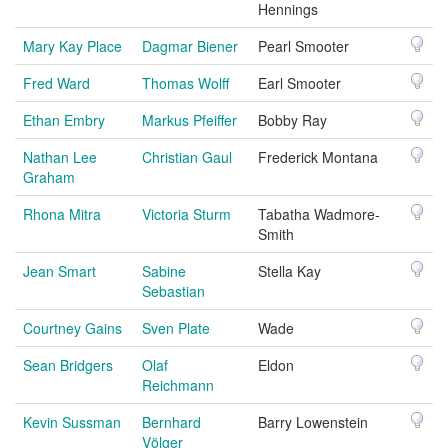
Hennings
Mary Kay Place
Dagmar Biener
Pearl Smooter
Fred Ward
Thomas Wolff
Earl Smooter
Ethan Embry
Markus Pfeiffer
Bobby Ray
Nathan Lee
Christian Gaul
Frederick Montana
Graham
Rhona Mitra
Victoria Sturm
Tabatha Wadmore-
Smith
Jean Smart
Sabine
Stella Kay
Sebastian
Courtney Gains
Sven Plate
Wade
Sean Bridgers
Olaf
Eldon
Reichmann
Kevin Sussman
Bernhard
Barry Lowenstein
Völger