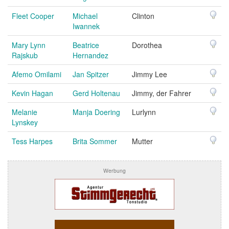
Fleet Cooper
Michael
Clinton
Iwannek
Mary Lynn
Beatrice
Dorothea
Rajskub
Hernandez
Afemo Omilami
Jan Spitzer
Jimmy Lee
Kevin Hagan
Gerd Holtenau
Jimmy, der Fahrer
Melanie
Manja Doering
Lurlynn
Lynskey
Tess Harpes
Brita Sommer
Mutter
Werbung