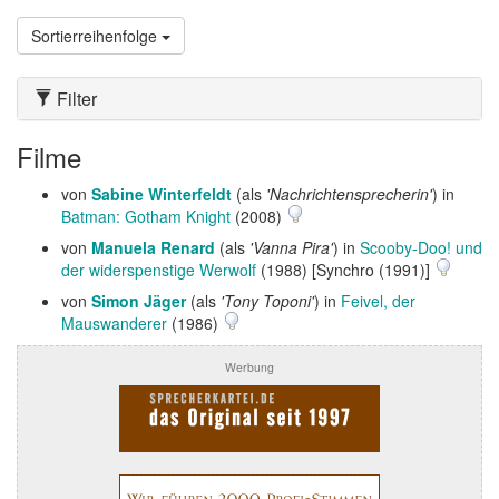
Sortierreihenfolge
Filter
Filme
von
Sabine Winterfeldt
(als
'Nachrichtensprecherin'
) in
Batman: Gotham Knight
(2008)
von
Manuela Renard
(als
'Vanna Pira'
) in
Scooby-Doo! und
der widerspenstige Werwolf
(1988) [Synchro (1991)]
von
Simon Jäger
(als
'Tony Toponi'
) in
Feivel, der
Mauswanderer
(1986)
Werbung