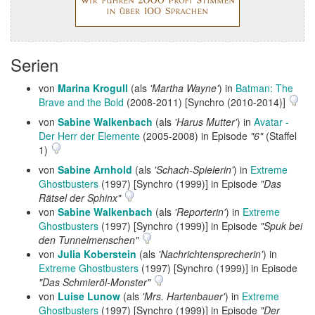
Serien
von
Marina Krogull
(als
'Martha Wayne'
) in
Batman: The
Brave and the Bold
(2008-2011) [Synchro (2010-2014)]
von
Sabine Walkenbach
(als
'Harus Mutter'
) in
Avatar -
Der Herr der Elemente
(2005-2008) in Episode
"6"
(Staffel
1)
von
Sabine Arnhold
(als
'Schach-Spielerin'
) in
Extreme
Ghostbusters
(1997) [Synchro (1999)] in Episode
"Das
Rätsel der Sphinx"
von
Sabine Walkenbach
(als
'Reporterin'
) in
Extreme
Ghostbusters
(1997) [Synchro (1999)] in Episode
"Spuk bei
den Tunnelmenschen"
von
Julia Koberstein
(als
'Nachrichtensprecherin'
) in
Extreme Ghostbusters
(1997) [Synchro (1999)] in Episode
"Das Schmieröl-Monster"
von
Luise Lunow
(als
'Mrs. Hartenbauer'
) in
Extreme
Ghostbusters
(1997) [Synchro (1999)] in Episode
"Der