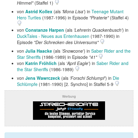
Himmel"
(Staffel 1)
von
Astrid Kollex
(als
'Mona Lisa'
) in
Teenage Mutant
Hero Turtles
(1987-1996) in Episode
"Piraterie"
(Staffel 4)
von
Constanze Harpen
(als
'Lehrerin Quackenbusch'
) in
DuckTales - Neues aus Entenhausen
(1987-1990) in
Episode
"Der Schrecken des Universums"
von
Julia Haacke
(als
'Snowcone'
) in
Saber Rider and the
Star Sheriffs
(1986-1989) in Episode
"41"
von
Katrin Fröhlich
(als
'April Eagle'
) in
Saber Rider and
the Star Sheriffs
(1986-1989)
von
Jens Wawrczeck
(als
'Forschi Schlumpf'
) in
Die
Schlümpfe
(1981-1990) [2. Synchro] in Staffel 5-9
Werbung