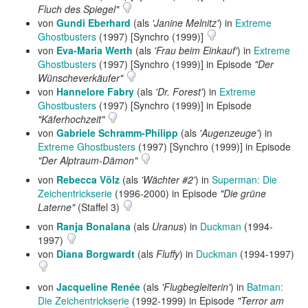
Fluch des Spiegel"
von
Gundi Eberhard
(als
'Janine Melnitz'
) in
Extreme
Ghostbusters
(1997) [Synchro (1999)]
von
Eva-Maria Werth
(als
'Frau beim Einkauf'
) in
Extreme
Ghostbusters
(1997) [Synchro (1999)] in Episode
"Der
Wünscheverkäufer"
von
Hannelore Fabry
(als
'Dr. Forest'
) in
Extreme
Ghostbusters
(1997) [Synchro (1999)] in Episode
"Käferhochzeit"
von
Gabriele Schramm-Philipp
(als
'Augenzeuge'
) in
Extreme Ghostbusters
(1997) [Synchro (1999)] in Episode
"Der Alptraum-Dämon"
von
Rebecca Völz
(als
'Wächter #2'
) in
Superman: Die
Zeichentrickserie
(1996-2000) in Episode
"Die grüne
Laterne"
(Staffel 3)
von
Ranja Bonalana
(als
Uranus
) in
Duckman
(1994-
1997)
von
Diana Borgwardt
(als
Fluffy
) in
Duckman
(1994-1997)
von
Jacqueline Renée
(als
'Flugbegleiterin'
) in
Batman:
Die Zeichentrickserie
(1992-1999) in Episode
"Terror am