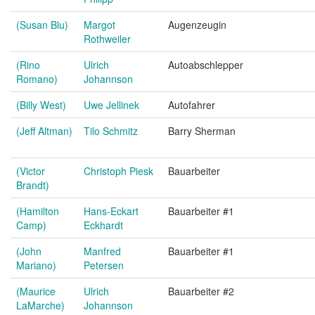
(Susan Blu)
Margot
Augenzeugin
Rothweiler
(Rino
Ulrich
Autoabschlepper
Romano)
Johannson
(Billy West)
Uwe Jellinek
Autofahrer
(Jeff Altman)
Tilo Schmitz
Barry Sherman
(Victor
Christoph Piesk
Bauarbeiter
Brandt)
(Hamilton
Hans-Eckart
Bauarbeiter #1
Camp)
Eckhardt
(John
Manfred
Bauarbeiter #1
Mariano)
Petersen
(Maurice
Ulrich
Bauarbeiter #2
LaMarche)
Johannson