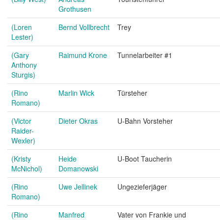
Grothusen
(Loren
Bernd Vollbrecht
Trey
Lester)
(Gary
Raimund Krone
Tunnelarbeiter #1
Anthony
Sturgis)
(Rino
Marlin Wick
Türsteher
Romano)
(Victor
Dieter Okras
U-Bahn Vorsteher
Raider-
Wexler)
(Kristy
Heide
U-Boot Taucherin
McNichol)
Domanowski
(Rino
Uwe Jellinek
Ungezieferjäger
Romano)
(Rino
Manfred
Vater von Frankie und