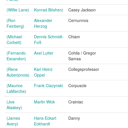
(Willie Lane)
Konrad Bösherz
Casey Jackson
(Ron
Alexander
Cernunnos
Feinberg)
Herzog
(Michael
Dennis Schmidt-
Chiam
Corbett)
Foß
(Fernando
Axel Lutter
Cohila / Gregor
Escandon)
Samsa
(Rene
Karl Heinz
Collegeprofessor
Auberjonois)
Oppel
(Maurice
Frank Ciazynski
Corpuscle
LaMarche)
(Joe
Marlin Wick
Crainiac
Alaskey)
(James
Hans-Eckart
Danny
Avery)
Eckhardt