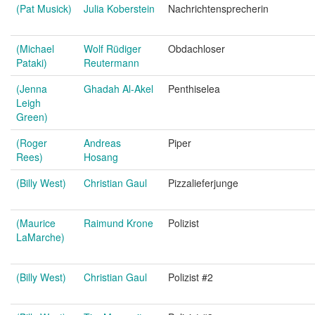
(Pat Musick)
Julia Koberstein
Nachrichtensprecherin
(Michael
Wolf Rüdiger
Obdachloser
Pataki)
Reutermann
(Jenna
Ghadah Al-Akel
Penthiselea
Leigh
Green)
(Roger
Andreas
Piper
Rees)
Hosang
(Billy West)
Christian Gaul
Pizzalieferjunge
(Maurice
Raimund Krone
Polizist
LaMarche)
(Billy West)
Christian Gaul
Polizist #2