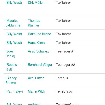
(Billy West)
Dirk Müller
Taxifahrer
(Maurice
Thomas
Taxifahrer
LaMarche)
Kästner
(Billy West)
Raimund Krone
Taxifahrer
(Billy West)
Hans Klima
Taxifahrer
(Joey
Asad Schwarz
Teenager #1
Dedio)
(Robbie
Bernhard Völger
Teenager #2
Rist)
(Clancy
Axel Lutter
Tempus
Brown)
(Pat Fraley)
Marlin Wick
Tenebraug
(Billy West)
Andreas
Touristenführer