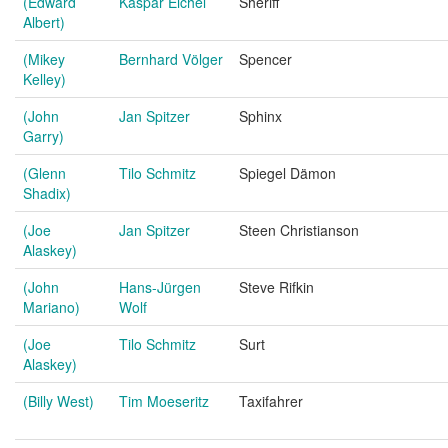
(Edward
Kaspar Eichel
Sheriff
Albert)
(Mikey
Bernhard Völger
Spencer
Kelley)
(John
Jan Spitzer
Sphinx
Garry)
(Glenn
Tilo Schmitz
Spiegel Dämon
Shadix)
(Joe
Jan Spitzer
Steen Christianson
Alaskey)
(John
Hans-Jürgen
Steve Rifkin
Mariano)
Wolf
(Joe
Tilo Schmitz
Surt
Alaskey)
(Billy West)
Tim Moeseritz
Taxifahrer