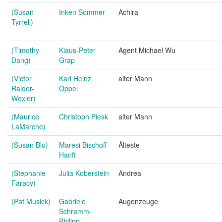
(Susan
Inken Sommer
Achira
Tyrrell)
(Timothy
Klaus-Peter
Agent Michael Wu
Dang)
Grap
(Victor
Karl Heinz
alter Mann
Raider-
Oppel
Wexler)
(Maurice
Christoph Piesk
alter Mann
LaMarche)
(Susan Blu)
Maresi Bischoff-
Älteste
Hanft
(Stephanie
Julia Koberstein
Andrea
Faracy)
(Pat Musick)
Gabriele
Augenzeuge
Schramm-
Philipp