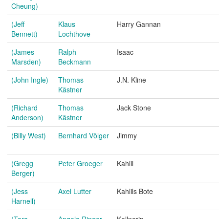
Cheung)
(Jeff
Klaus
Harry Gannan
Bennett)
Lochthove
(James
Ralph
Isaac
Marsden)
Beckmann
(John Ingle)
Thomas
J.N. Kline
Kästner
(Richard
Thomas
Jack Stone
Anderson)
Kästner
(Billy West)
Bernhard Völger
Jimmy
(Gregg
Peter Groeger
Kahlil
Berger)
(Jess
Axel Lutter
Kahlils Bote
Harnell)