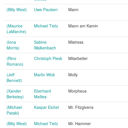
(Billy West)
Uwe Paulsen
Mann
(Maurice
Michael Tietz
Mann am Kamin
LaMarche)
(Iona
Sabine
Mistress
Morris)
Walkenbach
(Rino
Christoph Piesk
Mitarbeiter
Romano)
(Jeff
Marlin Wick
Molly
Bennett)
(Xander
Eberhard
Morpheus
Berkeley)
Mellies
(Michael
Kaspar Eichel
Mr. Fitzgivens
Pataki)
(Billy West)
Michael Tietz
Mr. Hammer