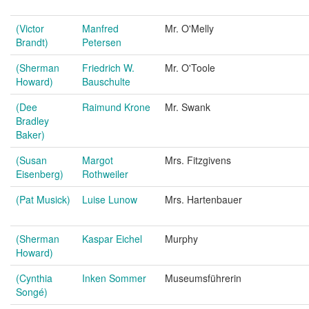
(Victor
Manfred
Mr. O'Melly
Brandt)
Petersen
(Sherman
Friedrich W.
Mr. O'Toole
Howard)
Bauschulte
(Dee
Raimund Krone
Mr. Swank
Bradley
Baker)
(Susan
Margot
Mrs. Fitzgivens
Eisenberg)
Rothweiler
(Pat Musick)
Luise Lunow
Mrs. Hartenbauer
(Sherman
Kaspar Eichel
Murphy
Howard)
(Cynthia
Inken Sommer
Museumsführerin
Songé)