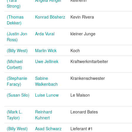
(Tara
Angela Ringer
Kellnerin
Strong)
(Thomas
Konrad Bösherz
Kevin Rivera
Dekker)
(Justin Jon
Arda Vural
kleiner Junge
Ross)
(Billy West)
Marlin Wick
Koch
(Michael
Uwe Jellinek
Kraftwerkmitarbeiter
Corbett)
(Stephanie
Sabine
Krankenschwester
Faracy)
Walkenbach
(Susan Silo)
Luise Lunow
Le Maison
(Mark L.
Reinhard
Leonard Bates
Taylor)
Kuhnert
(Billy West)
Asad Schwarz
Lieferant #1