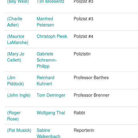
(Billy West)
Tim Moeseritz
Polizist #3
(Charlie
Manfred
Polizist #3
Adler)
Petersen
(Maurice
Christoph Piesk
Polizist #4
LaMarche)
(Mary Jo
Gabriele
Polizistin
Catlett)
Schramm-
Philipp
(Jim
Reinhard
Professor Barthes
Piddock)
Kuhnert
(John Ingle)
Tom Deininger
Professor Brenner
(Roger
Wolfgang Thal
Rabbi
Rose)
(Pat Musick)
Sabine
Reporterin
Walkenbach