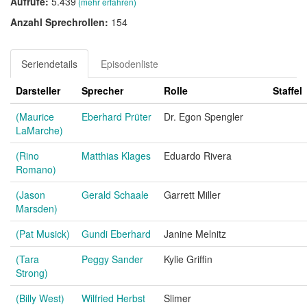
Aufrufe:
5.439
(mehr erfahren)
Anzahl Sprechrollen:
154
Seriendetails
Episodenliste
Darsteller
Sprecher
Rolle
Staffel
(Maurice
Eberhard Prüter
Dr. Egon Spengler
LaMarche)
(Rino
Matthias Klages
Eduardo Rivera
Romano)
(Jason
Gerald Schaale
Garrett Miller
Marsden)
(Pat Musick)
Gundi Eberhard
Janine Melnitz
(Tara
Peggy Sander
Kylie Griffin
Strong)
(Billy West)
Wilfried Herbst
Slimer