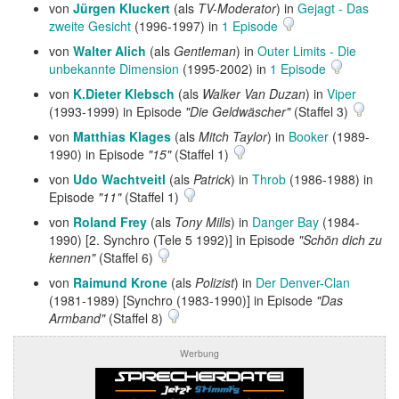
von
Jürgen Kluckert
(als
TV-Moderator
) in
Gejagt - Das
zweite Gesicht
(1996-1997) in
1 Episode
von
Walter Alich
(als
Gentleman
) in
Outer Limits - Die
unbekannte Dimension
(1995-2002) in
1 Episode
von
K.Dieter Klebsch
(als
Walker Van Duzan
) in
Viper
(1993-1999) in Episode
"Die Geldwäscher"
(Staffel 3)
von
Matthias Klages
(als
Mitch Taylor
) in
Booker
(1989-
1990) in Episode
"15"
(Staffel 1)
von
Udo Wachtveitl
(als
Patrick
) in
Throb
(1986-1988) in
Episode
"11"
(Staffel 1)
von
Roland Frey
(als
Tony Mills
) in
Danger Bay
(1984-
1990) [2. Synchro (Tele 5 1992)] in Episode
"Schön dich zu
kennen"
(Staffel 6)
von
Raimund Krone
(als
Polizist
) in
Der Denver-Clan
(1981-1989) [Synchro (1983-1990)] in Episode
"Das
Armband"
(Staffel 8)
Werbung