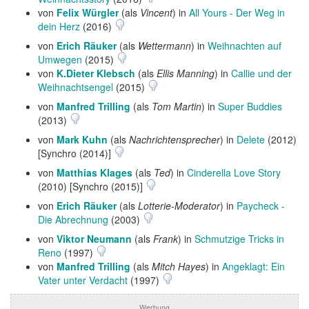
von
Felix Würgler
(als
Vincent
) in
All Yours - Der Weg in
dein Herz
(2016)
von
Erich Räuker
(als
Wettermann
) in
Weihnachten auf
Umwegen
(2015)
von
K.Dieter Klebsch
(als
Ellis Manning
) in
Callie und der
Weihnachtsengel
(2015)
von
Manfred Trilling
(als
Tom Martin
) in
Super Buddies
(2013)
von
Mark Kuhn
(als
Nachrichtensprecher
) in
Delete
(2012)
[Synchro (2014)]
von
Matthias Klages
(als
Ted
) in
Cinderella Love Story
(2010) [Synchro (2015)]
von
Erich Räuker
(als
Lotterie-Moderator
) in
Paycheck -
Die Abrechnung
(2003)
von
Viktor Neumann
(als
Frank
) in
Schmutzige Tricks in
Reno
(1997)
von
Manfred Trilling
(als
Mitch Hayes
) in
Angeklagt: Ein
Vater unter Verdacht
(1997)
Werbung