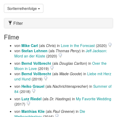
Sortierreihenfolge
Filter
Filme
von
Mike Carl
(als
Chris
) in
Love in the Forecast
(2020)
von
Stefan Lehnen
(als
Thomas Percy
) in
Jeff Jackson:
Mord an der Küste
(2020)
von
Bernd Vollbrecht
(als
Douglas Carlton
) in
Over the
Moon in Love
(2019)
von
Bernd Vollbrecht
(als
Wade Goode
) in
Liebe mit Herz
und Hund
(2019)
von
Heiko Grauel
(als
Nachrichtensprecher
) in
Summer of
84
(2018)
von
Lutz Riedel
(als
Dr. Hastings
) in
My Favorite Wedding
(2017)
von
Matthias Klie
(als
Paul Greene
) in
Die
Weihnachtsstory
(2016)