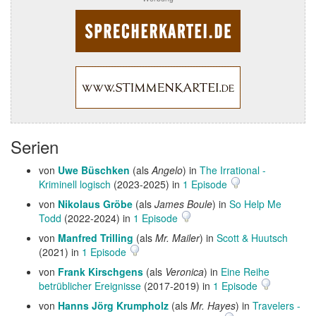
Serien
von
Uwe Büschken
(als
Angelo
) in
The Irrational -
Kriminell logisch
(2023-2025) in
1 Episode
von
Nikolaus Gröbe
(als
James Boule
) in
So Help Me
Todd
(2022-2024) in
1 Episode
von
Manfred Trilling
(als
Mr. Mailer
) in
Scott & Huutsch
(2021) in
1 Episode
von
Frank Kirschgens
(als
Veronica
) in
Eine Reihe
betrüblicher Ereignisse
(2017-2019) in
1 Episode
von
Hanns Jörg Krumpholz
(als
Mr. Hayes
) in
Travelers -