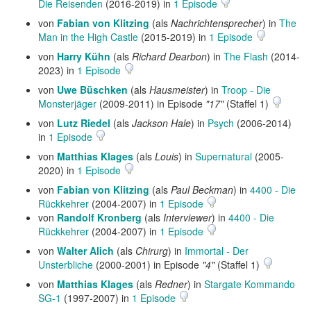
Die Reisenden
(2016-2019) in
1 Episode
von
Fabian von Klitzing
(als
Nachrichtensprecher
) in
The
Man in the High Castle
(2015-2019) in
1 Episode
von
Harry Kühn
(als
Richard Dearbon
) in
The Flash
(2014-
2023) in
1 Episode
von
Uwe Büschken
(als
Hausmeister
) in
Troop - Die
Monsterjäger
(2009-2011) in Episode
"17"
(Staffel 1)
von
Lutz Riedel
(als
Jackson Hale
) in
Psych
(2006-2014)
in
1 Episode
von
Matthias Klages
(als
Louis
) in
Supernatural
(2005-
2020) in
1 Episode
von
Fabian von Klitzing
(als
Paul Beckman
) in
4400 - Die
Rückkehrer
(2004-2007) in
1 Episode
von
Randolf Kronberg
(als
Interviewer
) in
4400 - Die
Rückkehrer
(2004-2007) in
1 Episode
von
Walter Alich
(als
Chirurg
) in
Immortal - Der
Unsterbliche
(2000-2001) in Episode
"4"
(Staffel 1)
von
Matthias Klages
(als
Redner
) in
Stargate Kommando
SG-1
(1997-2007) in
1 Episode