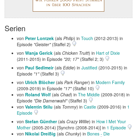
Serien
von
Peter Lontzek
(als
Philip
) in
Touch
(2012-2013) in
Episode
"Geister"
(Staffel 2)
von
Wanja Gerick
(als
Chicken Truitt
) in
Hart of Dixie
(2011-2015) in Episode
"20; 17"
(Staffel 2; 3)
von
Paul Sedlmeir
(als
Eddie
) in
Justified
(2010-2015) in
Episode
"1"
(Staffel 3)
von
Ulrich Blöcher
(als
Park Ranger
) in
Modern Family
(2009-2019) in Episode
"17"
(Staffel 10)
von
Roland Wolf
(als
Chad
) in
The Middle
(2009-2018) in
Episode
"Die Damenwahl"
(Staffel 3)
von
Valentin Stilu
(als
Tommy
) in
Castle
(2009-2016) in
1
Episode
von
Stefan Günther
(als
Crazy Willie
) in
How I Met Your
Mother
(2005-2014) [Synchro (2008-2014)] in
1 Episode
von
Nikolai Dreißig
(als
Chunky
) in
Bones - Die