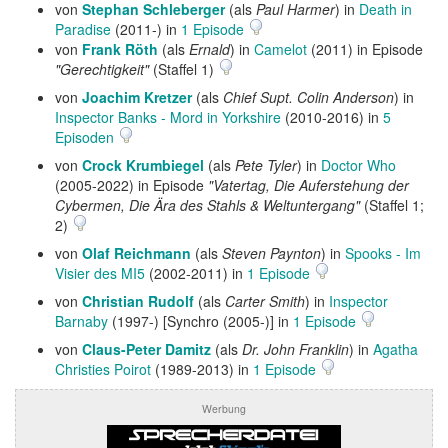
von
Stephan Schleberger
(als
Paul Harmer
) in
Death in
Paradise
(2011-) in
1 Episode
von
Frank Röth
(als
Ernald
) in
Camelot
(2011) in Episode
"Gerechtigkeit"
(Staffel 1)
von
Joachim Kretzer
(als
Chief Supt. Colin Anderson
) in
Inspector Banks - Mord in Yorkshire
(2010-2016) in
5
Episoden
von
Crock Krumbiegel
(als
Pete Tyler
) in
Doctor Who
(2005-2022) in Episode
"Vatertag, Die Auferstehung der
Cybermen, Die Ära des Stahls & Weltuntergang"
(Staffel 1;
2)
von
Olaf Reichmann
(als
Steven Paynton
) in
Spooks - Im
Visier des MI5
(2002-2011) in
1 Episode
von
Christian Rudolf
(als
Carter Smith
) in
Inspector
Barnaby
(1997-) [Synchro (2005-)] in
1 Episode
von
Claus-Peter Damitz
(als
Dr. John Franklin
) in
Agatha
Christies Poirot
(1989-2013) in
1 Episode
Werbung