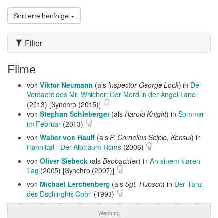
Sortierreihenfolge
Filter
Filme
von
Viktor Neumann
(als
Inspector George Lock
) in
Der
Verdacht des Mr. Whicher: Der Mord in der Angel Lane
(2013) [Synchro (2015)]
von
Stephan Schleberger
(als
Harold Knight
) in
Sommer
im Februar
(2013)
von
Walter von Hauff
(als
P. Cornelius Scipio, Konsul
) in
Hannibal - Der Albtraum Roms
(2006)
von
Oliver Siebeck
(als
Beobachter
) in
An einem klaren
Tag
(2005) [Synchro (2007)]
von
Michael Lerchenberg
(als
Sgt. Hubsch
) in
Der Tanz
des Dschinghis Cohn
(1993)
Werbung