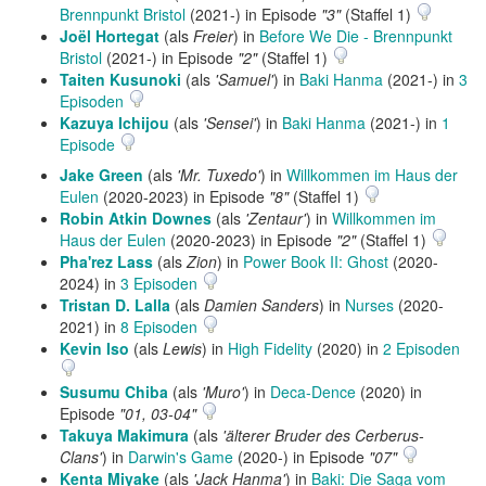
Brennpunkt Bristol
(2021-) in Episode
"3"
(Staffel 1)
Joël Hortegat
(als
Freier
) in
Before We Die - Brennpunkt
Bristol
(2021-) in Episode
"2"
(Staffel 1)
Taiten Kusunoki
(als
'Samuel'
) in
Baki Hanma
(2021-) in
3
Episoden
Kazuya Ichijou
(als
'Sensei'
) in
Baki Hanma
(2021-) in
1
Episode
Jake Green
(als
'Mr. Tuxedo'
) in
Willkommen im Haus der
Eulen
(2020-2023) in Episode
"8"
(Staffel 1)
Robin Atkin Downes
(als
'Zentaur'
) in
Willkommen im
Haus der Eulen
(2020-2023) in Episode
"2"
(Staffel 1)
Pha'rez Lass
(als
Zion
) in
Power Book II: Ghost
(2020-
2024) in
3 Episoden
Tristan D. Lalla
(als
Damien Sanders
) in
Nurses
(2020-
2021) in
8 Episoden
Kevin Iso
(als
Lewis
) in
High Fidelity
(2020) in
2 Episoden
Susumu Chiba
(als
'Muro'
) in
Deca-Dence
(2020) in
Episode
"01, 03-04"
Takuya Makimura
(als
'älterer Bruder des Cerberus-
Clans'
) in
Darwin's Game
(2020-) in Episode
"07"
Kenta Miyake
(als
'Jack Hanma'
) in
Baki: Die Saga vom