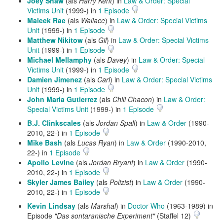
Joey Shaw
(als
Harry Kent
) in
Law & Order: Special
Victims Unit
(1999-) in
1 Episode
Maleek Rae
(als
Wallace
) in
Law & Order: Special Victims
Unit
(1999-) in
1 Episode
Matthew Nikitow
(als
Gil
) in
Law & Order: Special Victims
Unit
(1999-) in
1 Episode
Michael Mellamphy
(als
Davey
) in
Law & Order: Special
Victims Unit
(1999-) in
1 Episode
Damien Jimenez
(als
Carl
) in
Law & Order: Special Victims
Unit
(1999-) in
1 Episode
John Maria Gutierrez
(als
Chili Chacon
) in
Law & Order:
Special Victims Unit
(1999-) in
1 Episode
B.J. Clinkscales
(als
Jordan Spall
) in
Law & Order
(1990-
2010, 22-) in
1 Episode
Mike Bash
(als
Lucas Ryan
) in
Law & Order
(1990-2010,
22-) in
1 Episode
Apollo Levine
(als
Jordan Bryant
) in
Law & Order
(1990-
2010, 22-) in
1 Episode
Skyler James Bailey
(als
Polizist
) in
Law & Order
(1990-
2010, 22-) in
1 Episode
Kevin Lindsay
(als
Marshal
) in
Doctor Who
(1963-1989) in
Episode
"Das sontaranische Experiment"
(Staffel 12)