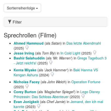
Sortierreihenfolge
Filter
Sprechrollen (Filme)
Ahmed Hammoud
(als
Satan
) in
Das letzte Abendmahl
(2025)
Jesse Irving
(als
Tom Bly
) in
In Cold Light
(2025)
Bashir Salahuddin
(als
'Mr. Warren'
) in
Gregs Tagebuch 3
- Jetzt reicht's!
(2025)
Kenta Miyake
(als
'Jack Hammer'
) in
Baki Hanma VS
Kengan Ashura
(2024)
Nicholas Facey
(als
John Welch
) in
Operation Fortune
(2023)
Corey Burton
(als
'Magischer Spiegel'
) in
Lego Disney
Prinzessin: Das Schloss-Abenteuer
(2023)
Evan Jonigkeit
(als
Chef Jamie
) in
Jemand, den ich mal
kannte
(2023)