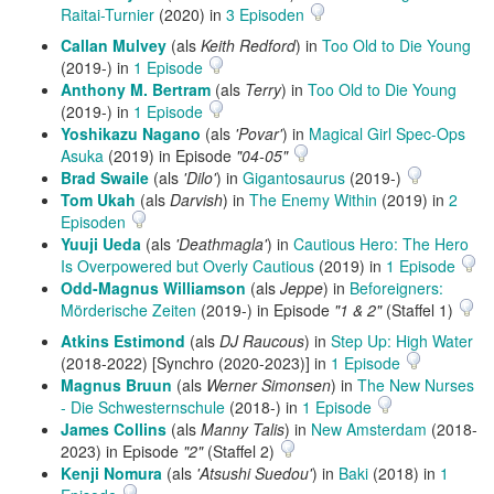
Raitai-Turnier
(2020) in
3 Episoden
Callan Mulvey
(als
Keith Redford
) in
Too Old to Die Young
(2019-) in
1 Episode
Anthony M. Bertram
(als
Terry
) in
Too Old to Die Young
(2019-) in
1 Episode
Yoshikazu Nagano
(als
'Povar'
) in
Magical Girl Spec-Ops
Asuka
(2019) in Episode
"04-05"
Brad Swaile
(als
'Dilo'
) in
Gigantosaurus
(2019-)
Tom Ukah
(als
Darvish
) in
The Enemy Within
(2019) in
2
Episoden
Yuuji Ueda
(als
'Deathmagla'
) in
Cautious Hero: The Hero
Is Overpowered but Overly Cautious
(2019) in
1 Episode
Odd-Magnus Williamson
(als
Jeppe
) in
Beforeigners:
Mörderische Zeiten
(2019-) in Episode
"1 & 2"
(Staffel 1)
Atkins Estimond
(als
DJ Raucous
) in
Step Up: High Water
(2018-2022) [Synchro (2020-2023)] in
1 Episode
Magnus Bruun
(als
Werner Simonsen
) in
The New Nurses
- Die Schwesternschule
(2018-) in
1 Episode
James Collins
(als
Manny Talis
) in
New Amsterdam
(2018-
2023) in Episode
"2"
(Staffel 2)
Kenji Nomura
(als
'Atsushi Suedou'
) in
Baki
(2018) in
1