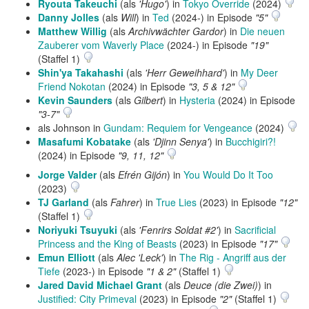
Ryouta Takeuchi
(als
'Hugo'
) in
Tokyo Override
(2024)
Danny Jolles
(als
Will
) in
Ted
(2024-) in Episode
"5"
Matthew Willig
(als
Archivwächter Gardor
) in
Die neuen
Zauberer vom Waverly Place
(2024-) in Episode
"19"
(Staffel 1)
Shin'ya Takahashi
(als
'Herr Geweihhard'
) in
My Deer
Friend Nokotan
(2024) in Episode
"3, 5 & 12"
Kevin Saunders
(als
Gilbert
) in
Hysteria
(2024) in Episode
"3-7"
als Johnson in
Gundam: Requiem for Vengeance
(2024)
Masafumi Kobatake
(als
'Djinn Senya'
) in
Bucchigiri?!
(2024) in Episode
"9, 11, 12"
Jorge Valder
(als
Efrén Gijón
) in
You Would Do It Too
(2023)
TJ Garland
(als
Fahrer
) in
True Lies
(2023) in Episode
"12"
(Staffel 1)
Noriyuki Tsuyuki
(als
'Fenrirs Soldat #2'
) in
Sacrificial
Princess and the King of Beasts
(2023) in Episode
"17"
Emun Elliott
(als
Alec 'Leck'
) in
The Rig - Angriff aus der
Tiefe
(2023-) in Episode
"1 & 2"
(Staffel 1)
Jared David Michael Grant
(als
Deuce (die Zwei)
) in
Justified: City Primeval
(2023) in Episode
"2"
(Staffel 1)