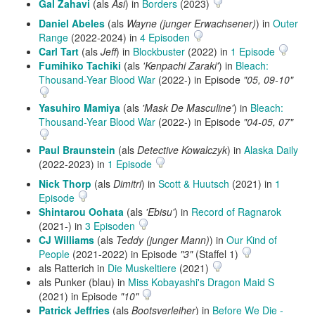
Gal Zahavi
(als
Asi
) in
Borders
(2023)
Daniel Abeles
(als
Wayne (junger Erwachsener)
) in
Outer
Range
(2022-2024) in
4 Episoden
Carl Tart
(als
Jeff
) in
Blockbuster
(2022) in
1 Episode
Fumihiko Tachiki
(als
'Kenpachi Zaraki'
) in
Bleach:
Thousand-Year Blood War
(2022-) in Episode
"05, 09-10"
Yasuhiro Mamiya
(als
'Mask De Masculine'
) in
Bleach:
Thousand-Year Blood War
(2022-) in Episode
"04-05, 07"
Paul Braunstein
(als
Detective Kowalczyk
) in
Alaska Daily
(2022-2023) in
1 Episode
Nick Thorp
(als
Dimitri
) in
Scott & Huutsch
(2021) in
1
Episode
Shintarou Oohata
(als
'Ebisu'
) in
Record of Ragnarok
(2021-) in
3 Episoden
CJ Williams
(als
Teddy (junger Mann)
) in
Our Kind of
People
(2021-2022) in Episode
"3"
(Staffel 1)
als Ratterich in
Die Muskeltiere
(2021)
als Punker (blau) in
Miss Kobayashi's Dragon Maid S
(2021) in Episode
"10"
Patrick Jeffries
(als
Bootsverleiher
) in
Before We Die -