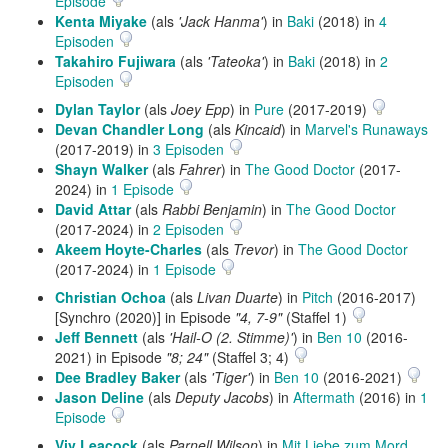
Episode
Kenta Miyake
(als
'Jack Hanma'
) in
Baki
(2018) in
4
Episoden
Takahiro Fujiwara
(als
'Tateoka'
) in
Baki
(2018) in
2
Episoden
Dylan Taylor
(als
Joey Epp
) in
Pure
(2017-2019)
Devan Chandler Long
(als
Kincaid
) in
Marvel's Runaways
(2017-2019) in
3 Episoden
Shayn Walker
(als
Fahrer
) in
The Good Doctor
(2017-
2024) in
1 Episode
David Attar
(als
Rabbi Benjamin
) in
The Good Doctor
(2017-2024) in
2 Episoden
Akeem Hoyte-Charles
(als
Trevor
) in
The Good Doctor
(2017-2024) in
1 Episode
Christian Ochoa
(als
Livan Duarte
) in
Pitch
(2016-2017)
[Synchro (2020)] in Episode
"4, 7-9"
(Staffel 1)
Jeff Bennett
(als
'Hail-O (2. Stimme)'
) in
Ben 10
(2016-
2021) in Episode
"8; 24"
(Staffel 3; 4)
Dee Bradley Baker
(als
'Tiger'
) in
Ben 10
(2016-2021)
Jason Deline
(als
Deputy Jacobs
) in
Aftermath
(2016) in
1
Episode
Viv Leacock
(als
Parnell Wilson
) in
Mit Liebe zum Mord