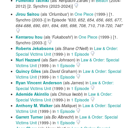
Fumihiko Tachiki
(als
'Kenpachi Zaraki'
) in
Bleach
(2004-
2012) [2. Synchro (2023-2024)]
Jirou Saitou
(als
'Orlumbus'
) in
One Piece
(1999-) [1.
Synchro (2003-)] in Episode
"633, 652, 654, 656, 665, 677,
684-688, 690, 691, 694, 695, 698, 708, 710, 718-720, 746"
Kentarou Itou
(als
'Fukaboshi'
) in
One Piece
(1999-) [1.
Synchro (2003-)]
Roberts Jekabsons
(als
Shane O'Neill
) in
Law & Order:
Special Victims Unit
(1999-) in
1 Episode
Nuri Hazzard
(als
Sam Johnson
) in
Law & Order: Special
Victims Unit
(1999-) in
1 Episode
Quincy Giles
(als
David Graham
) in
Law & Order: Special
Victims Unit
(1999-) in
1 Episode
Ryan Vincent Anderson
(als
James
) in
Law & Order:
Special Victims Unit
(1999-) in
1 Episode
Ademide Akintilo
(als
Chinua Iwobi
) in
Law & Order:
Special Victims Unit
(1999-) in
1 Episode
Anthony M. Walker
(als
Malique
) in
Law & Order: Special
Victims Unit
(1999-) in
1 Episode
Garrett Turner
(als
Bo Albrecht
) in
Law & Order: Special
Victims Unit
(1999-) in
1 Episode