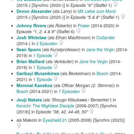
(2015-) [Synchro (2020-)] in Episode
"4"
(Staffel 1)
Devon Alexander
(als
Larry
) in
Mit Liebe zum Mord
(2015-) [Synchro (2020-)] in Episode
"5 & 8"
(Staffel 1)
Johnny Rivera
(als
Roberto
) in
Power
(2014-2020) in
Episode
"1, 2, 4 & 9"
(Staffel 6)
Josh Whitelaw
(als
Ethan MacKinnon
) in
Outlander
(2014-) in
2 Episoden
Sean Spann
(als
Kunstprofessor
) in
Jane the Virgin
(2014-
2019) in
1 Episode
Brian Maillard
(als
Verkäufer
) in
Jane the Virgin
(2014-
2019) in
1 Episode
Garikayi Mutambirwa
(als
Beckelman
) in
Bosch
(2014-
2021) in
1 Episode
Moronai Kanekoa
(als
Officer Morgan (2. Stimme)
) in
Bosch
(2014-2021) in
7 Episoden
Jouji Nakata
(als
'Shougo Kitsukawa / Berserker'
) in
Kenichi: The Mightiest Disciple
(2006-2007) [Synchro
(2019)] in Episode
"38, 42, 44-48, 50"
als Makoto in
Eyeshield 21
(2005-2008) [Synchro (2023)]