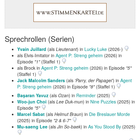
Sprechrollen (Serien)
Yvain Juillard
(als
Lieutenant
) in
Lucky Luke
(2026-)
als Elvis-Imitator in
Agent P: Streng geheim
(2026) in
Episode
"1"
(Staffel 1)
als Brock in
Agent P: Streng geheim
(2026) in Episode
"5"
(Staffel 1)
Jack Malcolm Sanders
(als
'Parry, der Papagei'
) in
Agent
P: Streng geheim
(2026) in Episode
"8"
(Staffel 1)
Başaran Yavuz
(als
Ozan
) in
Reminder
(2025)
Woo-jun Choi
(als
Lee Duk-mun
) in
Nine Puzzles
(2025) in
Episode
"5"
Marcel Sabat
(als
Helmut Braun
) in
Die Breslauer Morde
(2025) in Episode
"2 & 6-7"
Mu-saeng Lee
(als
Jin So-baek
) in
As You Stood By
(2025)