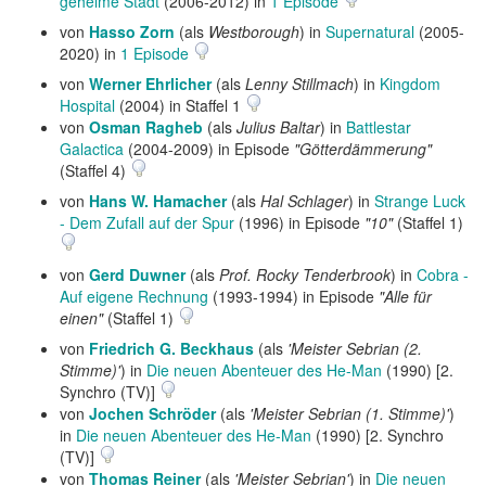
geheime Stadt
(2006-2012) in
1 Episode
von
Hasso Zorn
(als
Westborough
) in
Supernatural
(2005-
2020) in
1 Episode
von
Werner Ehrlicher
(als
Lenny Stillmach
) in
Kingdom
Hospital
(2004) in Staffel 1
von
Osman Ragheb
(als
Julius Baltar
) in
Battlestar
Galactica
(2004-2009) in Episode
"Götterdämmerung"
(Staffel 4)
von
Hans W. Hamacher
(als
Hal Schlager
) in
Strange Luck
- Dem Zufall auf der Spur
(1996) in Episode
"10"
(Staffel 1)
von
Gerd Duwner
(als
Prof. Rocky Tenderbrook
) in
Cobra -
Auf eigene Rechnung
(1993-1994) in Episode
"Alle für
einen"
(Staffel 1)
von
Friedrich G. Beckhaus
(als
'Meister Sebrian (2.
Stimme)'
) in
Die neuen Abenteuer des He-Man
(1990) [2.
Synchro (TV)]
von
Jochen Schröder
(als
'Meister Sebrian (1. Stimme)'
)
in
Die neuen Abenteuer des He-Man
(1990) [2. Synchro
(TV)]
von
Thomas Reiner
(als
'Meister Sebrian'
) in
Die neuen