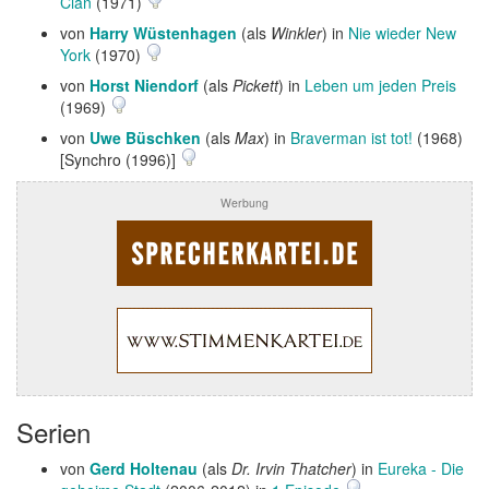
Clan
(1971)
von
Harry Wüstenhagen
(als
Winkler
) in
Nie wieder New
York
(1970)
von
Horst Niendorf
(als
Pickett
) in
Leben um jeden Preis
(1969)
von
Uwe Büschken
(als
Max
) in
Braverman ist tot!
(1968)
[Synchro (1996)]
Werbung
Serien
von
Gerd Holtenau
(als
Dr. Irvin Thatcher
) in
Eureka - Die