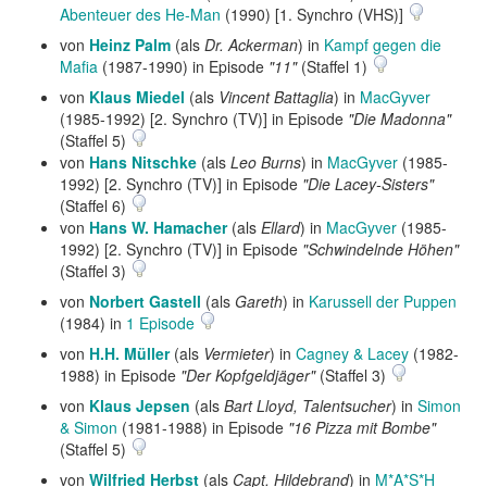
Abenteuer des He-Man
(1990) [1. Synchro (VHS)]
von
Heinz Palm
(als
Dr. Ackerman
) in
Kampf gegen die
Mafia
(1987-1990) in Episode
"11"
(Staffel 1)
von
Klaus Miedel
(als
Vincent Battaglia
) in
MacGyver
(1985-1992) [2. Synchro (TV)] in Episode
"Die Madonna"
(Staffel 5)
von
Hans Nitschke
(als
Leo Burns
) in
MacGyver
(1985-
1992) [2. Synchro (TV)] in Episode
"Die Lacey-Sisters"
(Staffel 6)
von
Hans W. Hamacher
(als
Ellard
) in
MacGyver
(1985-
1992) [2. Synchro (TV)] in Episode
"Schwindelnde Höhen"
(Staffel 3)
von
Norbert Gastell
(als
Gareth
) in
Karussell der Puppen
(1984) in
1 Episode
von
H.H. Müller
(als
Vermieter
) in
Cagney & Lacey
(1982-
1988) in Episode
"Der Kopfgeldjäger"
(Staffel 3)
von
Klaus Jepsen
(als
Bart Lloyd, Talentsucher
) in
Simon
& Simon
(1981-1988) in Episode
"16 Pizza mit Bombe"
(Staffel 5)
von
Wilfried Herbst
(als
Capt. Hildebrand
) in
M*A*S*H