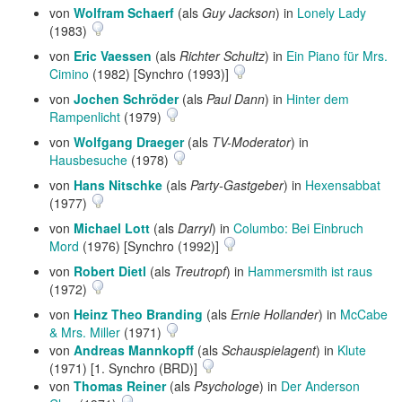
von
Wolfram Schaerf
(als
Guy Jackson
) in
Lonely Lady
(1983)
von
Eric Vaessen
(als
Richter Schultz
) in
Ein Piano für Mrs.
Cimino
(1982) [Synchro (1993)]
von
Jochen Schröder
(als
Paul Dann
) in
Hinter dem
Rampenlicht
(1979)
von
Wolfgang Draeger
(als
TV-Moderator
) in
Hausbesuche
(1978)
von
Hans Nitschke
(als
Party-Gastgeber
) in
Hexensabbat
(1977)
von
Michael Lott
(als
Darryl
) in
Columbo: Bei Einbruch
Mord
(1976) [Synchro (1992)]
von
Robert Dietl
(als
Treutropf
) in
Hammersmith ist raus
(1972)
von
Heinz Theo Branding
(als
Ernie Hollander
) in
McCabe
& Mrs. Miller
(1971)
von
Andreas Mannkopff
(als
Schauspielagent
) in
Klute
(1971) [1. Synchro (BRD)]
von
Thomas Reiner
(als
Psychologe
) in
Der Anderson