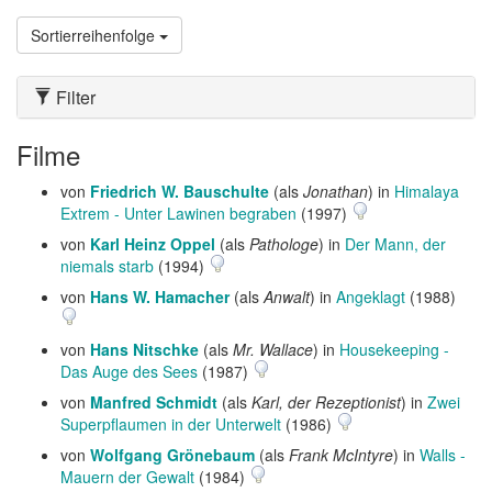
Sortierreihenfolge
Filter
Filme
von
Friedrich W. Bauschulte
(als
Jonathan
) in
Himalaya
Extrem - Unter Lawinen begraben
(1997)
von
Karl Heinz Oppel
(als
Pathologe
) in
Der Mann, der
niemals starb
(1994)
von
Hans W. Hamacher
(als
Anwalt
) in
Angeklagt
(1988)
von
Hans Nitschke
(als
Mr. Wallace
) in
Housekeeping -
Das Auge des Sees
(1987)
von
Manfred Schmidt
(als
Karl, der Rezeptionist
) in
Zwei
Superpflaumen in der Unterwelt
(1986)
von
Wolfgang Grönebaum
(als
Frank McIntyre
) in
Walls -
Mauern der Gewalt
(1984)