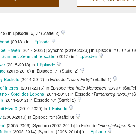
19) in Episode
"5, 7"
(Staffel 2)
rhood
(2018-) in
1 Episode
 bei Raven
(2017-2023) [Synchro (2019-2023)] in Episode
"11, 14 & 18
 Summer: Zehn Jahre später
(2017) in
4 Episoden
ver
(2015-2018) in
1 Episode
iod
(2015-2018) in Episode
"7"
(Staffel 2)
by Buckets
(2014-2017) in Episode
"Team Firby"
(Staffel 1)
of Interest
(2011-2016) in Episode
"Ich helfe Menschen (3x13)"
(Staffe
tino - Spiel des Lebens
(2011-2013) in Episode
"Twitterkrieg (2x05)"
(S
In
(2011-2012) in Episode
"6"
(Staffel 2)
ii Five-0
(2010-2020) in
1 Episode
y
(2009-2019) in Episode
"5"
(Staffel 3)
arl
(2005-2009) [Synchro (2007-2011)] in Episode
"Eifersüchtiges Kar
Mother
(2005-2014) [Synchro (2008-2014)] in
1 Episode