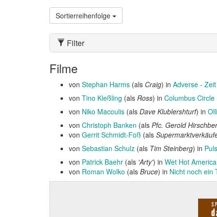
Sortierreihenfolge
Filter
Filme
von
Stephan Harms
(als
Craig
) in
Adverse - Zeit
von
Tino Kießling
(als
Ross
) in
Columbus Circle
von
Niko Macoulis
(als
Dave Klublershturf
) in
Oll
von
Christoph Banken
(als
Pfc. Gerold Hirschbe
von
Gerrit Schmidt-Foß
(als
Supermarktverkäuf
von
Sebastian Schulz
(als
Tim Steinberg
) in
Puls
von
Patrick Baehr
(als
'Arty'
) in
Wet Hot Americ
von
Roman Wolko
(als
Bruce
) in
Nicht noch ein 