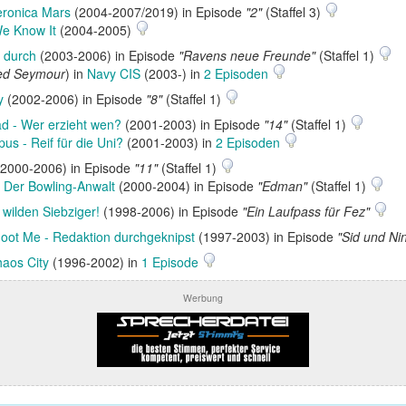
eronica Mars
(2004-2007/2019) in Episode
"2"
(Staffel 3)
We Know It
(2004-2005)
t durch
(2003-2006) in Episode
"Ravens neue Freunde"
(Staffel 1)
red Seymour
) in
Navy CIS
(2003-) in
2 Episoden
y
(2002-2006) in Episode
"8"
(Staffel 1)
d - Wer erzieht wen?
(2001-2003) in Episode
"14"
(Staffel 1)
s - Reif für die Uni?
(2001-2003) in
2 Episoden
2000-2006) in Episode
"11"
(Staffel 1)
- Der Bowling-Anwalt
(2000-2004) in Episode
"Edman"
(Staffel 1)
 wilden Siebziger!
(1998-2006) in Episode
"Ein Laufpass für Fez"
hoot Me - Redaktion durchgeknipst
(1997-2003) in Episode
"Sid und Ni
aos City
(1996-2002) in
1 Episode
Werbung