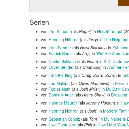
Serien
von
Tim Knauer
(als
Roger
) in
Nick für ungut
(20
von
Henning Nöhren
(als
Jerry
) in
The Neighbo
von
Tom Sander
(als
Newt Slackley
) in
Zuhause
von
Patrick Baehr
(als
Arty
) in
Wet Hot American
von
Daniel Schlauch
(als
Noah
) in
K.C. Underco
von
Oliver Bender
(als
Chadwick
) in
Another Per
von
Tino Kießling
(als
Craig 'Zorro' Zorro
) in
Kir
von
Jan Makino
(als
Owen Matthews
) in
Person 
von
Tobias Nath
(als
Josh Miller
) in
Dr. Dani San
von
Dominik Auer
(als
Henry Shaw
) in
Breaking 
von
Hannes Maurer
(als
Jeremy Holden
) in
Hawa
von
Henning Nöhren
(als
Josh
) in
Modern Famil
von
Sebastian Schulz
(als
Tom
) in
My Name Is E
von
Uwe Thomsen
(als
Phil
) in
How I Met Your 