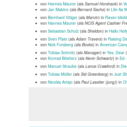
von
Hannes Maurer
(als
Samuel Horshack
) in
V
von
Jan Makino
(als
Bernard Sachs
) in
Life As 
von
Bernhard Völger
(als
Marvin
) in
Raven blick
von
Hannes Maurer
(als
NCIS Agent Cashier F
von
Sebastian Schulz
(als
Sheldon
) in
Hallo Holl
von
Sven Plate
(als
Adam Travers
) in
Raising Da
von
Nick Forsberg
(als
Books
) in
American Campu
von
Tobias Schmitz
(als
Manager
) in
Yes, Dear
(
von
Konrad Bösherz
(als
Kevin Schwartz
) in
Ed 
von
Manuel Straube
(als
Lance Crawford
) in
Die
von
Tobias Müller
(als
Sid Greenberg
) in
Just S
von
Nicolás Artajo
(als
Paul Lassiter (jung)
) in
Ch