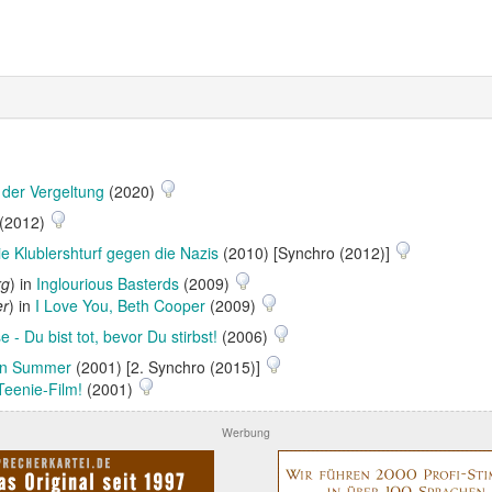
 der Vergeltung
(2020)
(2012)
ie Klublershturf gegen die Nazis
(2010) [Synchro (2012)]
rg
) in
Inglourious Basterds
(2009)
er
) in
I Love You, Beth Cooper
(2009)
e - Du bist tot, bevor Du stirbst!
(2006)
an Summer
(2001) [2. Synchro (2015)]
Teenie-Film!
(2001)
Werbung