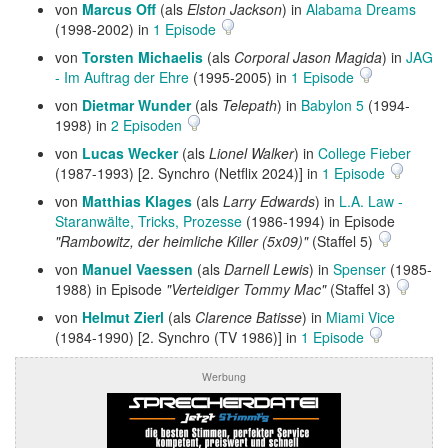
von
Marcus Off
(als
Elston Jackson
) in
Alabama Dreams
(1998-2002) in
1 Episode
von
Torsten Michaelis
(als
Corporal Jason Magida
) in
JAG
- Im Auftrag der Ehre
(1995-2005) in
1 Episode
von
Dietmar Wunder
(als
Telepath
) in
Babylon 5
(1994-
1998) in
2 Episoden
von
Lucas Wecker
(als
Lionel Walker
) in
College Fieber
(1987-1993) [2. Synchro (Netflix 2024)] in
1 Episode
von
Matthias Klages
(als
Larry Edwards
) in
L.A. Law -
Staranwälte, Tricks, Prozesse
(1986-1994) in Episode
"Rambowitz, der heimliche Killer (5x09)"
(Staffel 5)
von
Manuel Vaessen
(als
Darnell Lewis
) in
Spenser
(1985-
1988) in Episode
"Verteidiger Tommy Mac"
(Staffel 3)
von
Helmut Zierl
(als
Clarence Batisse
) in
Miami Vice
(1984-1990) [2. Synchro (TV 1986)] in
1 Episode
Werbung