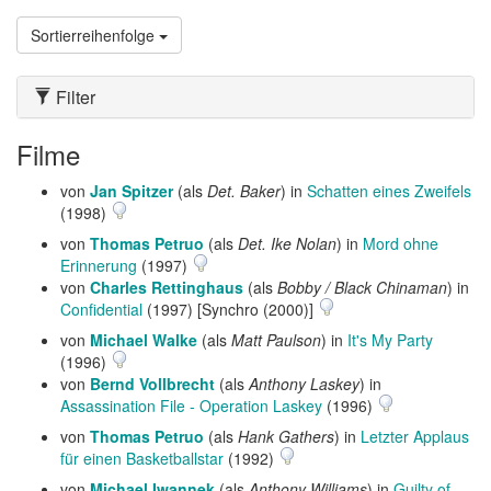
Sortierreihenfolge
Filter
Filme
von
Jan Spitzer
(als
Det. Baker
) in
Schatten eines Zweifels
(1998)
von
Thomas Petruo
(als
Det. Ike Nolan
) in
Mord ohne
Erinnerung
(1997)
von
Charles Rettinghaus
(als
Bobby / Black Chinaman
) in
Confidential
(1997) [Synchro (2000)]
von
Michael Walke
(als
Matt Paulson
) in
It's My Party
(1996)
von
Bernd Vollbrecht
(als
Anthony Laskey
) in
Assassination File - Operation Laskey
(1996)
von
Thomas Petruo
(als
Hank Gathers
) in
Letzter Applaus
für einen Basketballstar
(1992)
von
Michael Iwannek
(als
Anthony Williams
) in
Guilty of