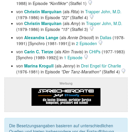
1988) in Episode
"Konflikte"
(Staffel 1)
von
Christin Marquitan
(als
Rita
) in
Trapper John, M.D.
(1979-1986) in Episode
"22"
(Staffel 4)
von
Christin Marquitan
(als
Amy
) in
Trapper John, M.D.
(1979-1986) in Episode
"15"
(Staffel 3)
von
Alexandra Lange
(als
Annie Driscoll
) in
Dallas
(1978-
1991) [Synchro (1981-1991)] in
2 Episoden
von
Carin C. Tietze
(als
Kim Travis
) in
CHiPs
(1977-1983)
[Synchro (1989-1992)] in
1 Episode
von
Marina Krogull
(als
Jenny
) in
Drei Engel für Charlie
(1976-1981) in Episode
"Der Tanz-Marathon"
(Staffel 4)
Werbung
Die Besetzungsangaben basieren auf unterschiedlichen
Quellen und bieten insbesondere vor der Erstaufführung