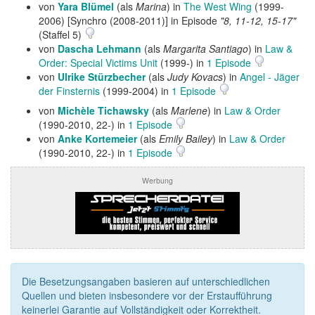
von
Yara Blümel
(als
Marina
) in
The West Wing
(1999-
2006) [Synchro (2008-2011)] in Episode
"8, 11-12, 15-17"
(Staffel 5)
von
Dascha Lehmann
(als
Margarita Santiago
) in
Law &
Order: Special Victims Unit
(1999-) in
1 Episode
von
Ulrike Stürzbecher
(als
Judy Kovacs
) in
Angel - Jäger
der Finsternis
(1999-2004) in
1 Episode
von
Michèle Tichawsky
(als
Marlene
) in
Law & Order
(1990-2010, 22-) in
1 Episode
von
Anke Kortemeier
(als
Emily Bailey
) in
Law & Order
(1990-2010, 22-) in
1 Episode
Werbung
Die Besetzungsangaben basieren auf unterschiedlichen
Quellen und bieten insbesondere vor der Erstaufführung
keinerlei Garantie auf Vollständigkeit oder Korrektheit.