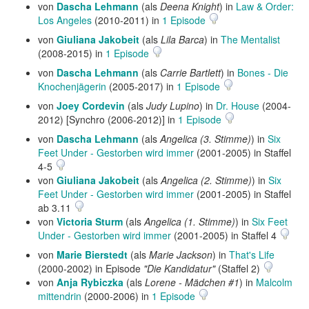
von
Dascha Lehmann
(als
Deena Knight
) in
Law & Order:
Los Angeles
(2010-2011) in
1 Episode
von
Giuliana Jakobeit
(als
Lila Barca
) in
The Mentalist
(2008-2015) in
1 Episode
von
Dascha Lehmann
(als
Carrie Bartlett
) in
Bones - Die
Knochenjägerin
(2005-2017) in
1 Episode
von
Joey Cordevin
(als
Judy Lupino
) in
Dr. House
(2004-
2012) [Synchro (2006-2012)] in
1 Episode
von
Dascha Lehmann
(als
Angelica (3. Stimme)
) in
Six
Feet Under - Gestorben wird immer
(2001-2005) in Staffel
4-5
von
Giuliana Jakobeit
(als
Angelica (2. Stimme)
) in
Six
Feet Under - Gestorben wird immer
(2001-2005) in Staffel
ab 3.11
von
Victoria Sturm
(als
Angelica (1. Stimme)
) in
Six Feet
Under - Gestorben wird immer
(2001-2005) in Staffel 4
von
Marie Bierstedt
(als
Marie Jackson
) in
That's Life
(2000-2002) in Episode
"Die Kandidatur"
(Staffel 2)
von
Anja Rybiczka
(als
Lorene - Mädchen #1
) in
Malcolm
mittendrin
(2000-2006) in
1 Episode