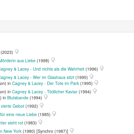
(2023)
Mörderin aus Liebe
(1998)
agney & Lacey - Und nichts als die Wahrheit
(1996)
agney & Lacey - Wer im Glashaus sitzt
(1995)
ton
) in
Cagney & Lacey - Der Tote im Park
(1995)
ton
) in
Cagney & Lacey - Tödlicher Kaviar
(1994)
) in
Blutsbande
(1994)
 vierte Gebot
(1992)
 für eine neue Liebe
(1985)
hter sieht rot
(1983)
in New York
(1980) [Synchro (1987)]