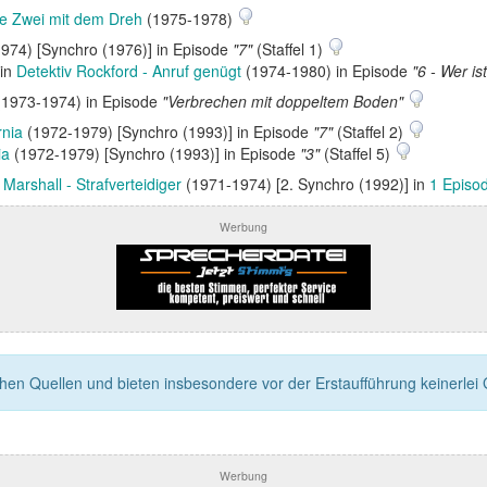
e Zwei mit dem Dreh
(1975-1978)
974) [Synchro (1976)] in Episode
"7"
(Staffel 1)
 in
Detektiv Rockford - Anruf genügt
(1974-1980) in Episode
"6 - Wer i
1973-1974) in Episode
"Verbrechen mit doppeltem Boden"
rnia
(1972-1979) [Synchro (1993)] in Episode
"7"
(Staffel 2)
ia
(1972-1979) [Synchro (1993)] in Episode
"3"
(Staffel 5)
Marshall - Strafverteidiger
(1971-1974) [2. Synchro (1992)] in
1 Episo
Werbung
n Quellen und bieten insbesondere vor der Erstaufführung keinerlei Ga
Werbung