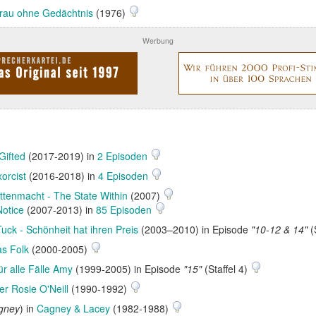
rau ohne Gedächtnis
(1976)
Werbung
Gifted
(2017-2019) in
2 Episoden
orcist
(2016-2018) in
4 Episoden
ttenmacht - The State Within
(2007)
Notice
(2007-2013) in
85 Episoden
Tuck - Schönheit hat ihren Preis
(2003–2010) in Episode
"10-12 & 14"
(
s Folk
(2000-2005)
ür alle Fälle Amy
(1999-2005) in Episode
"15"
(Staffel 4)
er Rosie O'Neill
(1990-1992)
agney
) in
Cagney & Lacey
(1982-1988)