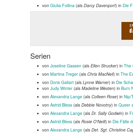
von
Giulia Follina
(als
Darcy Davenport
) in
Die F
Serien
von
Joseline Gassen
(als
Ellen Strucker
) in
The 
von
Martina Treger
(als
Chris MacNeil
) in
The Ex
von
Doris Gallart
(als
Lynne Warner
) in
Die Scha
von
Judy Winter
(als
Madeline Westen
) in
Burn 
von
Alexandra Lange
(als
Colleen Rose
) in
Nip/
von
Astrid Bless
(als
Debbie Novotny
) in
Queer a
von
Alexandra Lange
(als
Dr. Sally Godwin
) in
F
von
Astrid Bless
(als
Rosie O'Neill
) in
Die Fälle d
von
Alexandra Lange
(als
Det. Sgt. Christine C