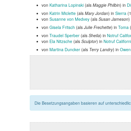
von
Katharina Lopinski
(als
Maggie Philbin
) in
Di
von
Katrin Miclette
(als
Mary Jordan
) in
Sierra
(1
von
Susanne von Medvey
(als
Susan Jameson
)
von
Gisela Fritsch
(als
Julie Frechette
) in
Toma
(
von
Traudel Sperber
(als
Sheila
) in
Notruf Califo
von
Ela Nitzsche
(als
Sculptor
) in
Notruf Californ
von
Martina Duncker
(als
Terry Landry
) in
Owen 
Die Besetzungsangaben basieren auf unterschiedliche