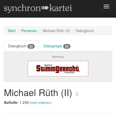
Navig
umsch
Start
Personen
Michael Rüth (II)
Dialogbuch
Dialogbuch
Dialogregie
52
30
Werbung
Michael Rüth (II)
Aufrufe:
1.239
(mehr erfahren)