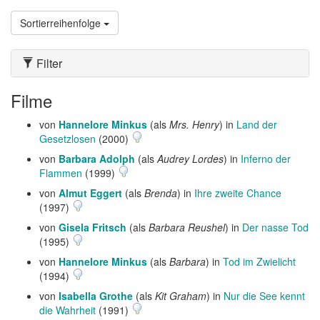
Sortierreihenfolge
Filter
Filme
von
Hannelore Minkus
(als
Mrs. Henry
) in
Land der
Gesetzlosen
(2000)
von
Barbara Adolph
(als
Audrey Lordes
) in
Inferno der
Flammen
(1999)
von
Almut Eggert
(als
Brenda
) in
Ihre zweite Chance
(1997)
von
Gisela Fritsch
(als
Barbara Reushel
) in
Der nasse Tod
(1995)
von
Hannelore Minkus
(als
Barbara
) in
Tod im Zwielicht
(1994)
von
Isabella Grothe
(als
Kit Graham
) in
Nur die See kennt
die Wahrheit
(1991)