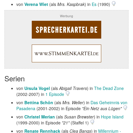
von
Verena Wiet
(als
Mrs. Kaspbrak
) in
Es
(1990)
Werbung
Serien
von
Ursula Vogel
(als
Abigail Travers
) in
The Dead Zone
(2002-2007) in
1 Episode
von
Bettina Schön
(als
Mrs. Weller
) in
Das Geheimnis von
Pasadena
(2001-2002) in Episode
"Ein Netz aus Lügen"
von
Christel Merian
(als
Susan Brewster
) in
Hope Island
(1999-2000) in Episode
"21"
(Staffel 1)
von
Renate Rennhack
(als
Clea Bangs
) in
Millennium -