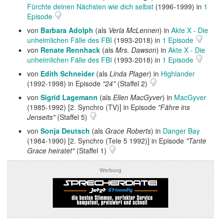
Fürchte deinen Nächsten wie dich selbst
(1996-1999) in
1
Episode
von
Barbara Adolph
(als
Verla McLennen
) in
Akte X - Die
unheimlichen Fälle des FBI
(1993-2018) in
1 Episode
von
Renate Rennhack
(als
Mrs. Dawson
) in
Akte X - Die
unheimlichen Fälle des FBI
(1993-2018) in
1 Episode
von
Edith Schneider
(als
Linda Plager
) in
Highlander
(1992-1998) in Episode
"24"
(Staffel 2)
von
Sigrid Lagemann
(als
Ellen MacGyver
) in
MacGyver
(1985-1992) [2. Synchro (TV)] in Episode
"Fähre ins
Jenseits"
(Staffel 5)
von
Sonja Deutsch
(als
Grace Roberts
) in
Danger Bay
(1984-1990) [2. Synchro (Tele 5 1992)] in Episode
"Tante
Grace heiratet"
(Staffel 1)
Werbung