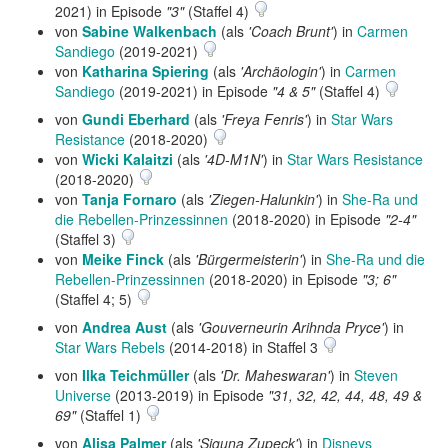
2021) in Episode
"3"
(Staffel 4)
von
Sabine Walkenbach
(als
'Coach Brunt'
) in
Carmen
Sandiego
(2019-2021)
von
Katharina Spiering
(als
'Archäologin'
) in
Carmen
Sandiego
(2019-2021) in Episode
"4 & 5"
(Staffel 4)
von
Gundi Eberhard
(als
'Freya Fenris'
) in
Star Wars
Resistance
(2018-2020)
von
Wicki Kalaitzi
(als
'4D-M1N'
) in
Star Wars Resistance
(2018-2020)
von
Tanja Fornaro
(als
'Ziegen-Halunkin'
) in
She-Ra und
die Rebellen-Prinzessinnen
(2018-2020) in Episode
"2-4"
(Staffel 3)
von
Meike Finck
(als
'Bürgermeisterin'
) in
She-Ra und die
Rebellen-Prinzessinnen
(2018-2020) in Episode
"3; 6"
(Staffel 4; 5)
von
Andrea Aust
(als
'Gouverneurin Arihnda Pryce'
) in
Star Wars Rebels
(2014-2018) in Staffel 3
von
Ilka Teichmüller
(als
'Dr. Maheswaran'
) in
Steven
Universe
(2013-2019) in Episode
"31, 32, 42, 44, 48, 49 &
69"
(Staffel 1)
von
Alisa Palmer
(als
'Siguna Zupeck'
) in
Disneys