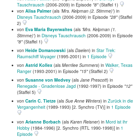
Tauschrausch
(2006-2009) in Episode
"8"
(Staffel 1)
von
Alisa Palmer
(als
'Mrs. Kelpman (2. Stimme)'
) in
Disneys Tauschrausch
(2006-2009) in Episode
"28"
(Staffel
2)
von
Eva Maria Bayerwaltes
(als
'Mrs. Kelpman (1.
Stimme)'
) in
Disneys Tauschrausch
(2006-2009) in Episode
"8"
(Staffel 1)
von
Heide Domanowski
(als
Daelen
) in
Star Trek:
Raumschiff Voyager
(1995-2001) in
1 Episode
von
Astrid Kollex
(als
Merrilee Summers
) in
Walker, Texas
Ranger
(1993-2001) in Episode
"15"
(Staffel 2)
von
Susanne von Medvey
(als
Jane Prescott
) in
Renegade - Gnadenlose Jagd
(1992-1997) in Episode
"12"
(Staffel 5)
von
Carin C. Tietze
(als
Sue Anne Winters
) in
Zurück in die
Vergangenheit
(1989-1993) [2. Synchro (TV)] in
1 Episode
von
Arianne Borbach
(als
Karen Reisner
) in
Mord ist ihr
Hobby
(1984-1996) [2. Synchro (RTL 1990-1998)] in
1
Episode