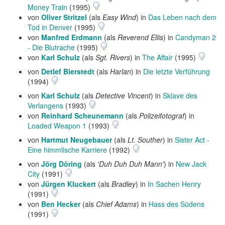
Money Train
(1995)
von
Oliver Stritzel
(als
Easy Wind
) in
Das Leben nach dem
Tod in Denver
(1995)
von
Manfred Erdmann
(als
Reverend Ellis
) in
Candyman 2
- Die Blutrache
(1995)
von
Karl Schulz
(als
Sgt. Rivers
) in
The Affair
(1995)
von
Detlef Bierstedt
(als
Harlan
) in
Die letzte Verführung
(1994)
von
Karl Schulz
(als
Detective Vincent
) in
Sklave des
Verlangens
(1993)
von
Reinhard Scheunemann
(als
Polizeifotograf
) in
Loaded Weapon 1
(1993)
von
Hartmut Neugebauer
(als
Lt. Souther
) in
Sister Act -
Eine himmlische Karriere
(1992)
von
Jörg Döring
(als
'Duh Duh Duh Mann'
) in
New Jack
City
(1991)
von
Jürgen Kluckert
(als
Bradley
) in
In Sachen Henry
(1991)
von
Ben Hecker
(als
Chief Adams
) in
Hass des Südens
(1991)