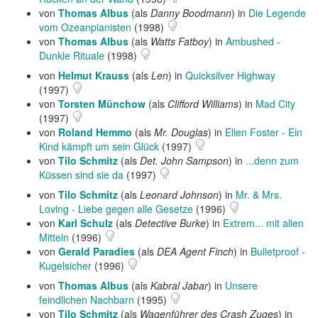
von
Thomas Albus
(als
Danny Boodmann
) in
Die Legende
vom Ozeanpianisten
(1998)
von
Thomas Albus
(als
Watts Fatboy
) in
Ambushed -
Dunkle Rituale
(1998)
von
Helmut Krauss
(als
Len
) in
Quicksilver Highway
(1997)
von
Torsten Münchow
(als
Clifford Williams
) in
Mad City
(1997)
von
Roland Hemmo
(als
Mr. Douglas
) in
Ellen Foster - Ein
Kind kämpft um sein Glück
(1997)
von
Tilo Schmitz
(als
Det. John Sampson
) in
...denn zum
Küssen sind sie da
(1997)
von
Tilo Schmitz
(als
Leonard Johnson
) in
Mr. & Mrs.
Loving - Liebe gegen alle Gesetze
(1996)
von
Karl Schulz
(als
Detective Burke
) in
Extrem... mit allen
Mitteln
(1996)
von
Gerald Paradies
(als
DEA Agent Finch
) in
Bulletproof -
Kugelsicher
(1996)
von
Thomas Albus
(als
Kabral Jabar
) in
Unsere
feindlichen Nachbarn
(1995)
von
Tilo Schmitz
(als
Wagenführer des Crash Zuges
) in