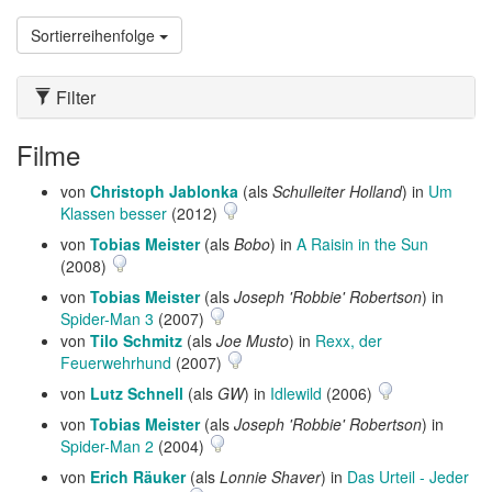
Sortierreihenfolge
Filter
Filme
von
Christoph Jablonka
(als
Schulleiter Holland
) in
Um
Klassen besser
(2012)
von
Tobias Meister
(als
Bobo
) in
A Raisin in the Sun
(2008)
von
Tobias Meister
(als
Joseph 'Robbie' Robertson
) in
Spider-Man 3
(2007)
von
Tilo Schmitz
(als
Joe Musto
) in
Rexx, der
Feuerwehrhund
(2007)
von
Lutz Schnell
(als
GW
) in
Idlewild
(2006)
von
Tobias Meister
(als
Joseph 'Robbie' Robertson
) in
Spider-Man 2
(2004)
von
Erich Räuker
(als
Lonnie Shaver
) in
Das Urteil - Jeder