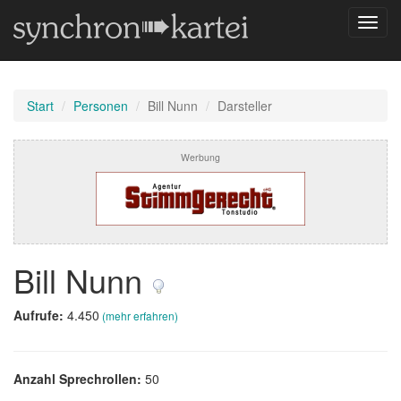
Navig
umsch
Start
Personen
Bill Nunn
Darsteller
Werbung
Bill Nunn
Aufrufe:
4.450
(mehr erfahren)
Anzahl Sprechrollen:
50