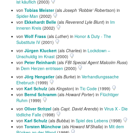
ist käuflich
(2003)
von
Tobias Meister
(als
Joseph 'Robbie' Robertson
) in
Spider-Man
(2002)
von
Ekkehardt Belle
(als
Reverend Lyle Blunt
) in
Im
inneren Kreis
(2002)
von
Wolf Frass
(als
Luther
) in
Honor & Duty - The
Substitute IV
(2001)
von
Jürgen Kluckert
(als
Charles
) in
Lockdown –
Unschuldig im Knast
(2000)
von
Peter Reinhardt
(als
FBI Special Agent Malcolm Russ
)
in
Dem Herzen entrissen
(2000)
von
Jörg Hengstler
(als
Burke
) in
Verhandlungssache
Ehebruch
(1999)
von
Karl Schulz
(als
Kingston
) in
Tic Code
(1999)
von
Bernd Schramm
(als
Howard Porter
) in
Flüchtiger
Ruhm
(1999)
von
Oliver Stritzel
(als
Capt. David Arends
) in
Virus X - Die
tödliche Falle
(1998)
von
Karl Schulz
(als
Bubba
) in
Spiel des Lebens
(1998)
von
Torsten Münchow
(als
Howard M'Shalla
) in
Mit dem
Rücken an der Wand
(1998)