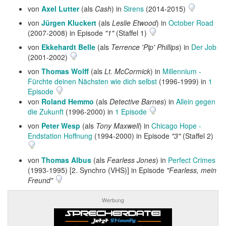
von
Axel Lutter
(als
Cash
) in
Sirens
(2014-2015)
von
Jürgen Kluckert
(als
Leslie Etwood
) in
October Road
(2007-2008) in Episode
"1"
(Staffel 1)
von
Ekkehardt Belle
(als
Terrence 'Pip' Phillips
) in
Der Job
(2001-2002)
von
Thomas Wolff
(als
Lt. McCormick
) in
Millennium -
Fürchte deinen Nächsten wie dich selbst
(1996-1999) in
1
Episode
von
Roland Hemmo
(als
Detective Barnes
) in
Allein gegen
die Zukunft
(1996-2000) in
1 Episode
von
Peter Wesp
(als
Tony Maxwell
) in
Chicago Hope -
Endstation Hoffnung
(1994-2000) in Episode
"3"
(Staffel 2)
von
Thomas Albus
(als
Fearless Jones
) in
Perfect Crimes
(1993-1995) [2. Synchro (VHS)] in Episode
"Fearless, mein
Freund"
Werbung