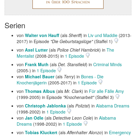
Serien
von
Walter von Hauff
(als
Sheriff
) in
Liv und Maddie
(2013-
2017) in Episode
"Die Geburtstagslüge"
(Staffel 1)
von
Axel Lutter
(als
Police Chief Hambrick
) in
The
Mentalist
(2008-2015) in
1 Episode
von
Frank Muth
(als
Det. Stansfield
) in
Criminal Minds
(2005-) in
1 Episode
von
Michael Bauer
(als
Terry
) in
Bones - Die
Knochenjägerin
(2005-2017) in
1 Episode
von
Thomas Albus
(als
Mr. Clark
) in
Für alle Fälle Amy
(1999-2005) in Episode
"Knochenarbeit"
(Staffel 3)
von
Christoph Jablonka
(als
Polizist
) in
Alabama Dreams
(1998-2002) in
1 Episode
von
Jan Odle
(als
Detective Leon Cole
) in
Alabama
Dreams
(1998-2002) in
1 Episode
von
Tobias Kluckert
(als
Affenhalter Alonzo
) in
Emergency