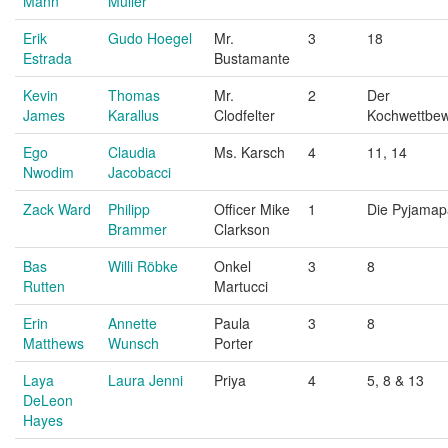
Mann
Müller
Erik
Gudo Hoegel
Mr.
3
18
Estrada
Bustamante
Kevin
Thomas
Mr.
2
Der
James
Karallus
Clodfelter
Kochwettbe
Ego
Claudia
Ms. Karsch
4
11, 14
Nwodim
Jacobacci
Zack Ward
Philipp
Officer Mike
1
Die Pyjamap
Brammer
Clarkson
Bas
Willi Röbke
Onkel
3
8
Rutten
Martucci
Erin
Annette
Paula
3
8
Matthews
Wunsch
Porter
Laya
Laura Jenni
Priya
4
5, 8 & 13
DeLeon
Hayes