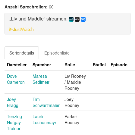
Anzahl Sprechrollen:
60
„Liv und Maddie“ streamen:
Seriendetails
Episodenliste
Darsteller
Sprecher
Rolle
Staffel
Episode
Dove
Maresa
Liv Rooney
Cameron
Sedlmeir
/ Maddie
Rooney
Joey
Tim
Joey
Bragg
Schwarzmaier
Rooney
Tenzing
Laurin
Parker
Norgay
Lechenmayr
Rooney
Trainor