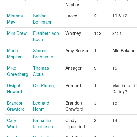
Nimbus
Miranda
Sabine
Lacey
2
10 & 12
May
Bohlmann
Mim Drew
Elisabeth von
Whitney
1; 2
21; 1
Koch
Marla
Simone
Amy Becker
1
Alte Bekann
Maples
Brahmann
Mike
Thomas
Ansager
3
15
Greenberg
Albus
Dwight
Ole Pfennig
Bernard
1
Maddie und 
Howard
Daddy?
Brandon
Leonard
Brandon
3
15
Crawford
Hohm
Crawford
Caryn
Katharina
Cindy
2
14
Ward
Iacobescu
Dippledorf