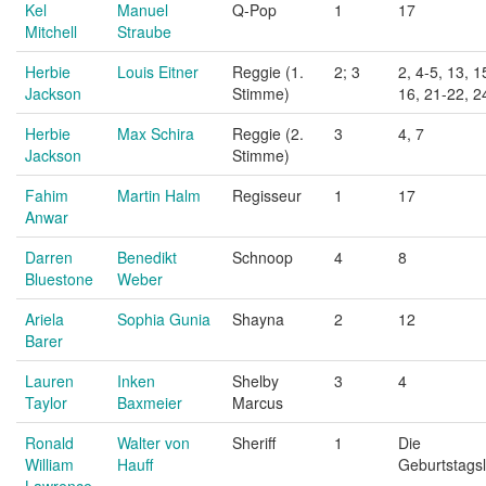
Kel
Manuel
Q-Pop
1
17
Mitchell
Straube
Herbie
Louis Eitner
Reggie (1.
2; 3
2, 4-5, 13, 1
Jackson
Stimme)
16, 21-22, 2
Herbie
Max Schira
Reggie (2.
3
4, 7
Jackson
Stimme)
Fahim
Martin Halm
Regisseur
1
17
Anwar
Darren
Benedikt
Schnoop
4
8
Bluestone
Weber
Ariela
Sophia Gunia
Shayna
2
12
Barer
Lauren
Inken
Shelby
3
4
Taylor
Baxmeier
Marcus
Ronald
Walter von
Sheriff
1
Die
William
Hauff
Geburtstags
Lawrence