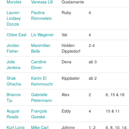
Moroles
Vanessa Lill
Gustamante
Lauren
Paulina
Ruby
4
Lindsey
Rümmelein
Donzis
Chloe East
Liv Wagener
Val
4
Jordan
Maximilian
Holden
2-4
Fisher
Belle
Dippledorf
Jolie
Caroline
Dena
ab 3
Jenkins
Ebner
Shak
Karim El
Kipplaster
ab 2
Ghacha
Kammouchi
Brianne
Gabrielle
Alex
2
6, 15 & 18
Tju
Pietermann
August
François
Eddy
4
10 & 11
Roads
Goeske
Kurt Long
Mike Carl
Johnny
1; 2
6, 8, 10, 14; 