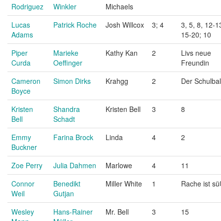
Rodriguez
Winkler
Michaels
Lucas
Patrick Roche
Josh Willcox
3; 4
3, 5, 8, 12-1
Adams
15-20; 10
Piper
Marieke
Kathy Kan
2
Livs neue
Curda
Oeffinger
Freundin
Cameron
Simon Dirks
Krahgg
2
Der Schulbal
Boyce
Kristen
Shandra
Kristen Bell
3
8
Bell
Schadt
Emmy
Farina Brock
Linda
4
2
Buckner
Zoe Perry
Julia Dahmen
Marlowe
4
11
Connor
Benedikt
Miller White
1
Rache ist sü
Weil
Gutjan
Wesley
Hans-Rainer
Mr. Bell
3
15