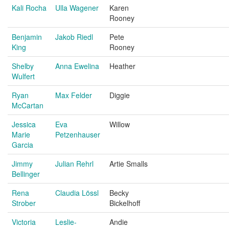
Kali Rocha
Ulla Wagener
Karen
Rooney
Benjamin
Jakob Riedl
Pete
King
Rooney
Shelby
Anna Ewelina
Heather
Wulfert
Ryan
Max Felder
Diggie
McCartan
Jessica
Eva
Willow
Marie
Petzenhauser
Garcia
Jimmy
Julian Rehrl
Artie Smalls
Bellinger
Rena
Claudia Lössl
Becky
Strober
Bickelhoff
Victoria
Leslie-
Andie