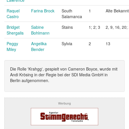
Raquel
Farina Brock
South
1
Alte Bekann
Castro
Salamanca
Bridget
Sabine
Stains
1; 2; 3
2, 9, 16, 20; 
Shergalis
Bohlmann
Peggy
Angelika
Sylvia
2
13
Miley
Bender
Die Rolle 'Krahgg', gespielt von Cameron Boyce, wurde mit
Andi Krösing in der Regie bei der SDI Media GmbH in
Berlin aufgenommen.
Werbung