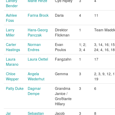
Landry
Marie Hinze
Cyd Ripley
3
4
Bender
Ashlee
Farina Brock
Daria
4
11
Füss
Larry
Hans-Georg
Direktor
1
Team Maddi
Miller
Panczak
Flickman
Carter
Norman
Evan
1; 2;
3, 14, 16; 15
Hastings
Endres
Poulos
3; 4
24; 4, 16, 18
Laura
Laura Oettel
Fangzahn
1
17
Marano
Chloe
Angela
Gemma
3
2, 3, 9, 12, 
Wepper
Wiederhut
19
Patty Duke
Dagmar
Grandma
3
6
Dempe
Janice /
Großtante
Hillary
Jai
Sebastian
Jacob
3
8