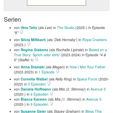
Serien
von
Vera Teltz
(als
Lee
) in
The Studio
(2025-) in Episode
"6"
von
Silvia Mißbach
(als
'Deb Hornsby'
) in
Royal Crackers
(2023-)
von
Regina Gisbertz
(als
Rochelle Lipinski
) in
Based on a
True Story: Sprich oder stirb!
(2023-2024) in Episode
"4 &
5"
(Staffel 1)
von
Anna Dramski
(als
Megan
) in
How I Met Your Father
(2022-2023) in
1 Episode
von
Cornelia Waibel
(als
Kelly King
) in
Space Force
(2020-
2022) in
5 Episoden
von
Daniela Hoffmann
(als
Mia (2. Stimme)
) in
Avenue 5
(2020-) in
6 Episoden
von
Bianca Karsten
(als
Mia (1. Stimme)
) in
Avenue 5
(2020-) in
9 Episoden
von
Susanne Geier
(als
Stacey Grisham
) in
Bless This