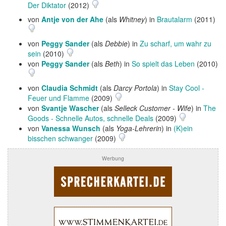
Der Diktator
(2012)
von
Antje von der Ahe
(als
Whitney
) in
Brautalarm
(2011)
von
Peggy Sander
(als
Debbie
) in
Zu scharf, um wahr zu
sein
(2010)
von
Peggy Sander
(als
Beth
) in
So spielt das Leben
(2010)
von
Claudia Schmidt
(als
Darcy Portola
) in
Stay Cool -
Feuer und Flamme
(2009)
von
Svantje Wascher
(als
Selleck Customer - Wife
) in
The
Goods - Schnelle Autos, schnelle Deals
(2009)
von
Vanessa Wunsch
(als
Yoga-Lehrerin
) in
(K)ein
bisschen schwanger
(2009)
Werbung