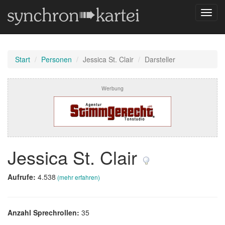
Navig
umsch
Start
Personen
Jessica St. Clair
Darsteller
Werbung
Jessica St. Clair
Aufrufe:
4.538
(mehr erfahren)
Anzahl Sprechrollen:
35