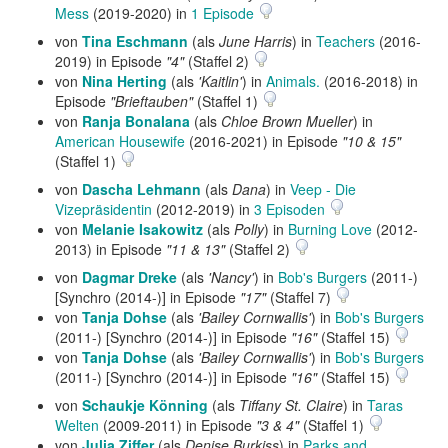
Mess
(2019-2020) in
1 Episode
von
Tina Eschmann
(als
June Harris
) in
Teachers
(2016-
2019) in Episode
"4"
(Staffel 2)
von
Nina Herting
(als
'Kaitlin'
) in
Animals.
(2016-2018) in
Episode
"Brieftauben"
(Staffel 1)
von
Ranja Bonalana
(als
Chloe Brown Mueller
) in
American Housewife
(2016-2021) in Episode
"10 & 15"
(Staffel 1)
von
Dascha Lehmann
(als
Dana
) in
Veep - Die
Vizepräsidentin
(2012-2019) in
3 Episoden
von
Melanie Isakowitz
(als
Polly
) in
Burning Love
(2012-
2013) in Episode
"11 & 13"
(Staffel 2)
von
Dagmar Dreke
(als
'Nancy'
) in
Bob's Burgers
(2011-)
[Synchro (2014-)] in Episode
"17"
(Staffel 7)
von
Tanja Dohse
(als
'Bailey Cornwallis'
) in
Bob's Burgers
(2011-) [Synchro (2014-)] in Episode
"16"
(Staffel 15)
von
Tanja Dohse
(als
'Bailey Cornwallis'
) in
Bob's Burgers
(2011-) [Synchro (2014-)] in Episode
"16"
(Staffel 15)
von
Schaukje Könning
(als
Tiffany St. Claire
) in
Taras
Welten
(2009-2011) in Episode
"3 & 4"
(Staffel 1)
von
Julia Ziffer
(als
Denise Burkiss
) in
Parks and