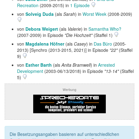
Recreation
(2009-2015) in
1 Episode
von
Solveig Duda
(als
Sarah
) in
Worst Week
(2008-2009)
von
Debora Weigert
(als
Valerie
) in
Samantha Who?
(2007-2009) in Episode
"Die Hochzeit"
(Staffel 1)
von
Magdalena Höfner
(als
Casey
) in
Das Büro
(2005-
2013) [Synchro (2013-2015, 2021)] in Episode
"22"
(Staffel
9)
von
Esther Barth
(als
Anita Bramwell
) in
Arrested
Development
(2003-06/13/2018) in Episode
"13-14"
(Staffel
5)
Werbung
Die Besetzungsangaben basieren auf unterschiedlichen